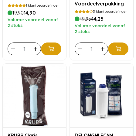
Voordeelverpakking
1
klantbeoordelingen
3
klantbeoordelingen
19,90
14,90
49,95
44,25
Volume voordeel vanaf
2 stuks
Volume voordeel vanaf
2 stuks
KRUPS Claris
DELONGHI ECAM