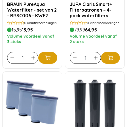
BRAUN PureAqua
JURA Claris Smart+
Waterfilter - set van 2
Filterpatronen – 4-
- BRSC006 - KWF2
pack waterfilters
0
klantbeoordelingen
0
klantbeoordelingen
15,95
13,95
79,99
64,95
Volume voordeel vanaf
Volume voordeel vanaf
3 stuks
2 stuks