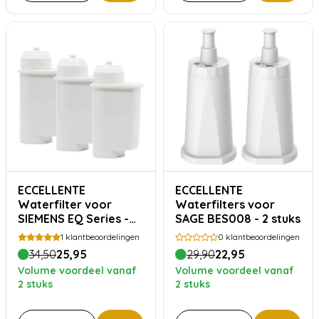
ECCELLENTE
ECCELLENTE
Waterfilter voor
Waterfilters voor
SIEMENS EQ Series -
SAGE BES008 - 2 stuks
Voordeelverpakking
1
klantbeoordelingen
0
klantbeoordelingen
34,50
25,95
29,90
22,95
Volume voordeel vanaf
Volume voordeel vanaf
2 stuks
2 stuks