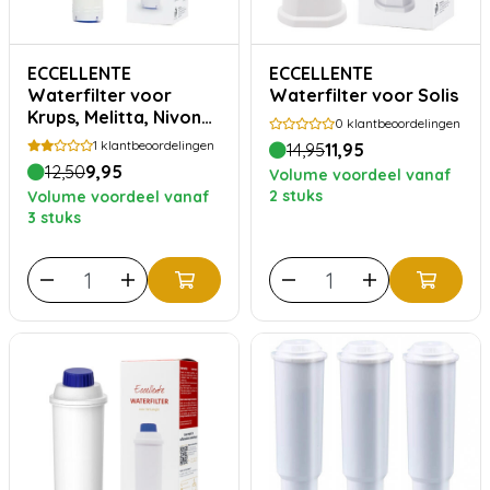
ECCELLENTE
ECCELLENTE
Waterfilter voor
Waterfilter voor Solis
Krups, Melitta, Nivona
0
klantbeoordelingen
en WMF Perfection
1
klantbeoordelingen
14,95
11,95
12,50
9,95
Volume voordeel vanaf
2 stuks
Volume voordeel vanaf
3 stuks