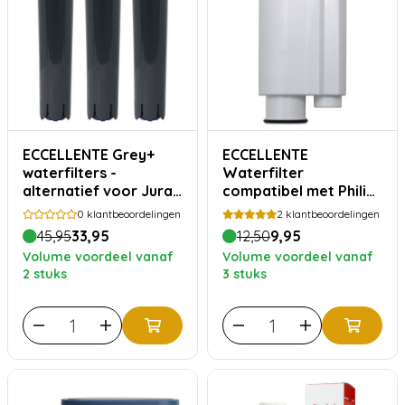
ECCELLENTE Grey+
ECCELLENTE
waterfilters -
Waterfilter
alternatief voor Jura
compatibel met Philips
Smart filterpatronen -
Saeco Intenza+
0
klantbeoordelingen
2
klantbeoordelingen
3 stuks
45,95
33,95
12,50
9,95
Volume voordeel vanaf
Volume voordeel vanaf
2 stuks
3 stuks