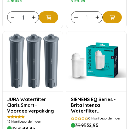
4 stuks
3 stuks
JURA Waterfilter
SIEMENS EQ Series -
Claris Smart+
Brita Intenza
Voordeelverpakking
Waterfilter
Voordeelverpakking
0
klantbeoordelingen
15
klantbeoordelingen
39,95
32,95
49,95
48,95