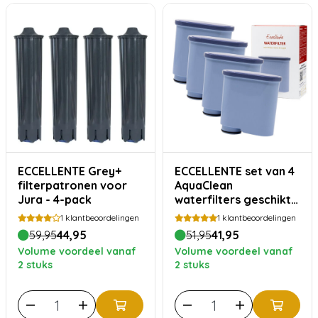
ECCELLENTE Grey+
ECCELLENTE set van 4
filterpatronen voor
AquaClean
Jura - 4-pack
waterfilters geschikt
voor Philips Saeco
1
klantbeoordelingen
1
klantbeoordelingen
59,95
44,95
51,95
41,95
Volume voordeel vanaf
Volume voordeel vanaf
2 stuks
2 stuks