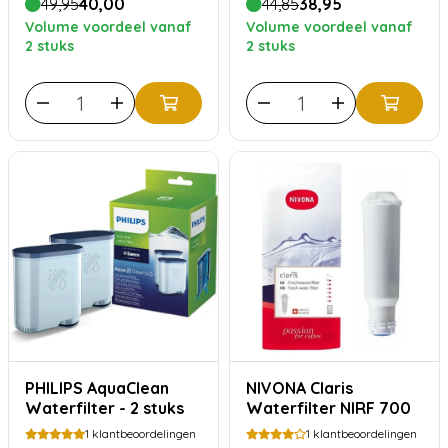
49,95
40,00
44,85
38,95
Volume voordeel vanaf
Volume voordeel vanaf
2 stuks
2 stuks
PHILIPS AquaClean
NIVONA Claris
Waterfilter - 2 stuks
Waterfilter NIRF 700
1
klantbeoordelingen
1
klantbeoordelingen