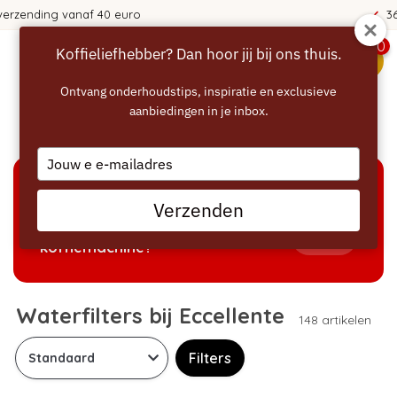
365 dagen bedenktijd!
0
Koffieliefhebber? Dan hoor jij bij ons thuis.
menu
Ontvang onderhoudstips, inspiratie en exclusieve
aanbiedingen in je inbox.
Home
/
Waterfilters
Type
your
email
KEUZEHULP
Verzenden
Welke producten passen bij mijn
Tonen
koffiemachine?
Waterfilters bij Eccellente
148 artikelen
Filters