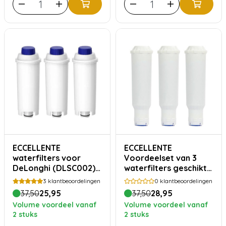
ECCELLENTE
ECCELLENTE
waterfilters voor
Voordeelset van 3
DeLonghi (DLSC002) –
waterfilters geschikt
3 stuks
voor Melitta Pro Aqua
3
klantbeoordelingen
0
klantbeoordelingen
37,50
25,95
37,50
28,95
Volume voordeel vanaf
Volume voordeel vanaf
2 stuks
2 stuks