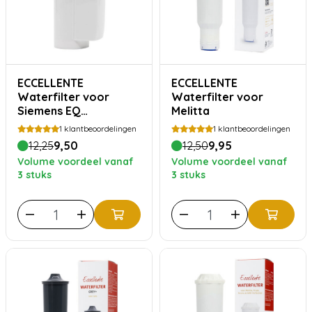
ECCELLENTE
ECCELLENTE
Waterfilter voor
Waterfilter voor
Siemens EQ
Melitta
koffiemachines
1
klantbeoordelingen
1
klantbeoordelingen
12,25
9,50
12,50
9,95
Volume voordeel vanaf
Volume voordeel vanaf
3 stuks
3 stuks