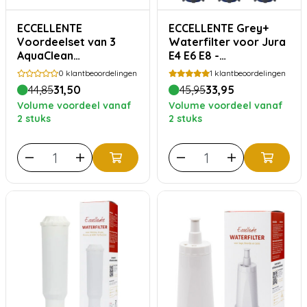
ECCELLENTE
ECCELLENTE Grey+
Voordeelset van 3
Waterfilter voor Jura
AquaClean
E4 E6 E8 -
waterfilters geschikt
Voordeelverpakking
0
klantbeoordelingen
1
klantbeoordelingen
voor Philips Saeco
44,85
31,50
45,95
33,95
Volume voordeel vanaf
Volume voordeel vanaf
2 stuks
2 stuks