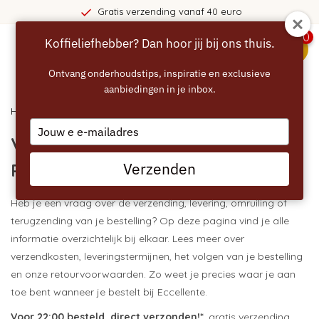
Gratis verzending vanaf 40 euro
0
Koffieliefhebber? Dan hoor jij bij ons thuis.
menu
Ontvang onderhoudstips, inspiratie en exclusieve
aanbiedingen in je inbox.
Home
/ Verzenden, Leveren, Retourneren, Ruilen
Type
Verzenden, Leveren, Retourneren,
your
email
Verzenden
Ruilen
Heb je een vraag over de verzending, levering, omruiling of
terugzending van je bestelling? Op deze pagina vind je alle
informatie overzichtelijk bij elkaar. Lees meer over
verzendkosten, leveringstermijnen, het volgen van je bestelling
en onze retourvoorwaarden. Zo weet je precies waar je aan
toe bent wanneer je bestelt bij Eccellente.
Voor 22:00 besteld, direct verzonden!*
, gratis verzending