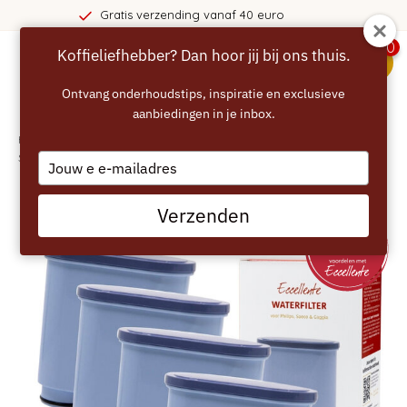
40 euro
365 dagen bedenktij
0
Koffieliefhebber? Dan hoor jij bij ons thuis.
menu
Ontvang onderhoudstips, inspiratie en exclusieve
aanbiedingen in je inbox.
Home
/
ECCELLENTE set van 4 AquaClean waterfilters geschikt voor Philips
Saeco
Type
your
email
Verzenden