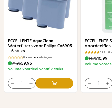
ECCELLENTE AquaClean
ECCELLENTE Snelontkalker
Waterfilters voor Philips CA6903
Voordeelfles 
– 6 stuks
8
klantbe
0
klantbeoordelingen
14,75
10,99
74,95
59,95
Volume voordee
Volume voordeel vanaf 2 stuks