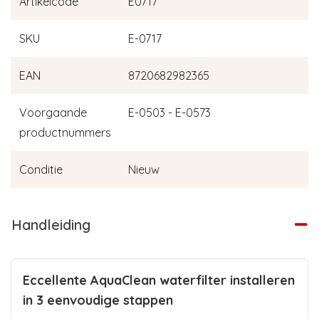
Artikelcode
E0717
SKU
E-0717
EAN
8720682982365
Voorgaande
E-0503 - E-0573
productnummers
Conditie
Nieuw
Handleiding
Eccellente AquaClean waterfilter installeren
in 3 eenvoudige stappen