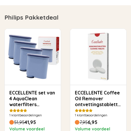
Philips Pakketdeal
ECCELLENTE set van
ECCELLENTE Coffee
4 AquaClean
Oil Remover
waterfilters
ontvettingstabletten
geschikt voor
voor Philips Saeco -
1
klantbeoordelingen
1
klantbeoordelingen
Philips Saeco
10 stuks
51,95
41,95
7,95
6,95
Volume voordeel
Volume voordeel