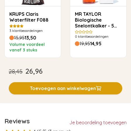
KRUPS Claris
MR TAYLOR
Waterfilter F088
Biologische
Snelontkalker - 5
3
klantbeoordelingen
keer ontkalken
0
klantbeoordelingen
15,95
13,50
19,95
14,95
Volume voordeel
vanaf 3 stuks
26,96
28,45
Toevoegen aan winkelwagen
Reviews
Je beoordeling toevoegen