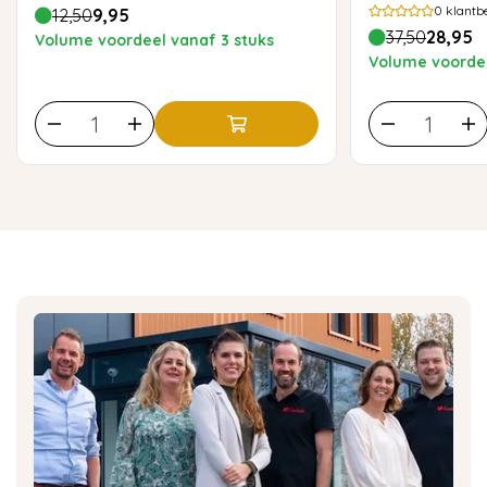
0
klantb
12,50
9,95
37,50
28,95
Volume voordeel vanaf 3 stuks
Volume voordee