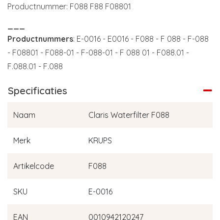
Productnummer: F088 F88 F08801
___
Productnummers
: E-0016 - E0016 - F088 - F 088 - F-088
- F08801 - F088-01 - F-088-01 - F 088 01 - F088.01 -
F.088.01 - F.088
Specificaties
Naam
Claris Waterfilter F088
Merk
KRUPS
Artikelcode
F088
SKU
E-0016
EAN
0010942120247