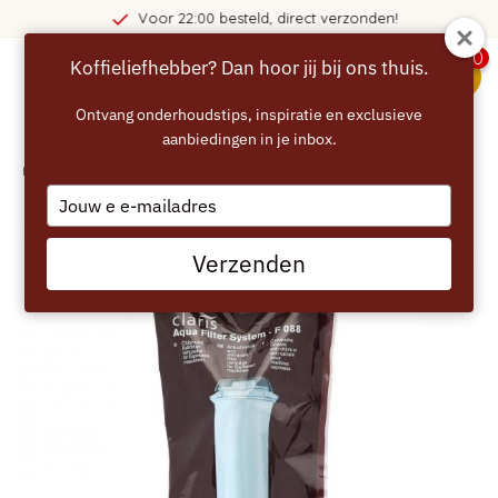
Voor 22:00 besteld, direct verzonden!
0
Koffieliefhebber? Dan hoor jij bij ons thuis.
menu
Ontvang onderhoudstips, inspiratie en exclusieve
aanbiedingen in je inbox.
Home
/
KRUPS Claris Waterfilter F088
Type
your
email
Verzenden