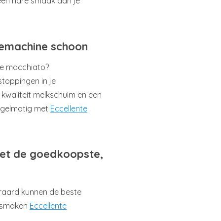
een nare smaak aan je
fiemachine schoon
tte macchiato?
toppingen in je
kwaliteit melkschuim en een
egelmatig met
Eccellente
niet de goedkoopste,
teraard kunnen de beste
e smaken
Eccellente