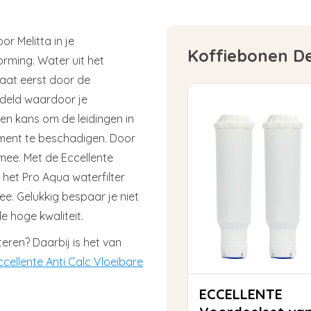
r Melitta in je
Koffiebonen D
orming. Water uit het
gaat eerst door de
andeld waardoor je
en kans om de leidingen in
ment te beschadigen. Door
mee. Met de Eccellente
n het Pro Aqua waterfilter
ee. Gelukkig bespaar je niet
de hoge kwaliteit.
lteren? Daarbij is het van
ccellente Anti Calc Vloeibare
ECCELLENTE