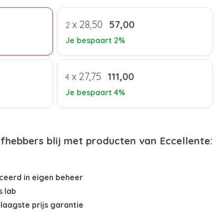
x
28,50
57,00
2
Je bespaart 2%
x
27,75
111,00
4
Je bespaart 4%
efhebbers blij met producten van Eccellente:
eerd in eigen beheer
s lab
laagste prijs garantie