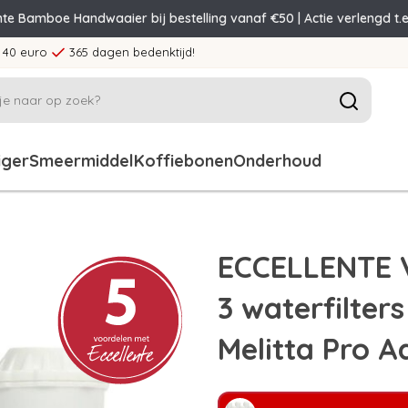
nte Bamboe Handwaaier bij bestelling vanaf €50 | Actie verlengd t.e
 40 euro
365 dagen bedenktijd!
iger
Smeermiddel
Koffiebonen
Onderhoud
ECCELLENTE V
3 waterfilter
Melitta Pro A