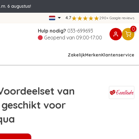
.m. 6 augustus!
4.7
290+ Google reviews
0
Hulp nodig?
033-699693
Geopend van 09:00-17:00
Zakelijk
Merken
Klantenservice
oordeelset van
s geschikt voor
qua