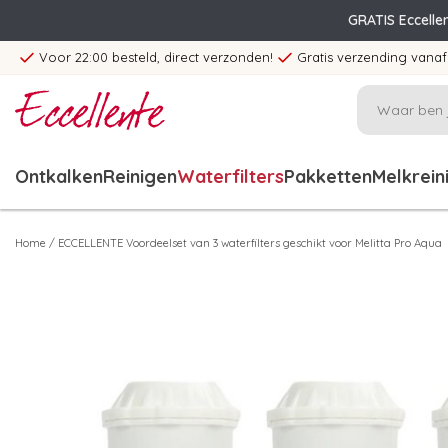
GRATIS Eccelle
Voor 22:00 besteld, direct verzonden!
Gratis verzending vanaf
Ontkalken
Reinigen
Waterfilters
Pakketten
Melkrein
Home
/
ECCELLENTE Voordeelset van 3 waterfilters geschikt voor Melitta Pro Aqua