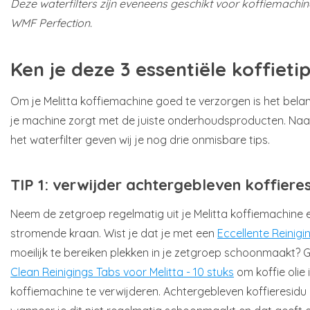
Deze waterfilters zijn eveneens geschikt voor koffiemachi
WMF Perfection.
Ken je deze 3 essentiële koffietip
Om je Melitta koffiemachine goed te verzorgen is het belan
je machine zorgt met de juiste onderhoudsproducten. Naas
het waterfilter geven wij je nog drie onmisbare tips.
TIP 1: verwijder achtergebleven koffiere
Neem de zetgroep regelmatig uit je Melitta koffiemachine 
stromende kraan. Wist je dat je met een
Eccellente Reinigi
moeilijk te bereiken plekken in je zetgroep schoonmaakt? 
Clean Reinigings Tabs voor Melitta - 10 stuks
om koffie olie 
koffiemachine te verwijderen. Achtergebleven koffieresid