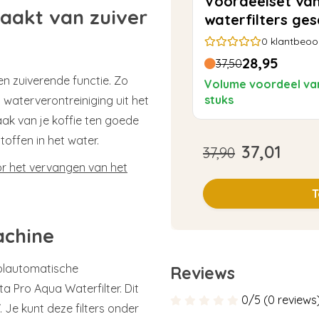
Voordeelset van
aakt van zuiver
waterfilters ges
voor Melitta Pr
0
klantbeoo
28,95
37,50
en zuiverende functie. Zo
Volume voordeel va
stuks
waterverontreiniging uit het
aak van je koffie ten goede
ffen in het water.
37,01
37,90
or het vervangen van het
T
achine
 volautomatische
Reviews
a Pro Aqua Waterfilter. Dit
0/5 (0 reviews
 Je kunt deze filters onder