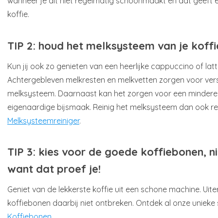
wanneer je dit niet regelmatig schoonmaakt en dat geeft 
koffie.
TIP 2: houd het melksysteem van je kof
Kun jij ook zo genieten van een heerlijke cappuccino of la
Achtergebleven melkresten en melkvetten zorgen voor vers
melksysteem. Daarnaast kan het zorgen voor een mindere 
eigenaardige bijsmaak. Reinig het melksysteem dan ook r
Melksysteemreiniger
.
TIP 3: kies voor de goede koffiebonen, 
want dat proef je!
Geniet van de lekkerste koffie uit een schone machine. Ui
koffiebonen daarbij niet ontbreken. Ontdek al onze uniek
Koffiebonen
.