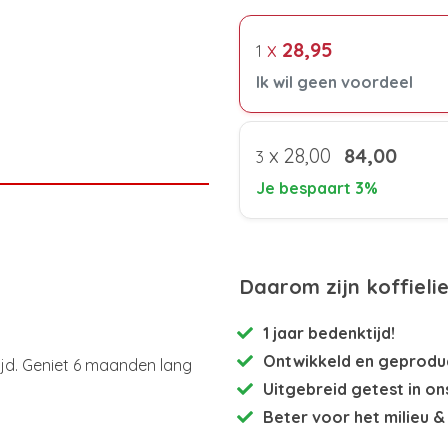
x
28,95
1
Ik wil geen voordeel
x
28,00
84,00
3
Je bespaart 3%
Daarom zijn koffieli
1 jaar bedenktijd!
Ontwikkeld en
geproduc
tijd. Geniet 6 maanden lang
Uitgebreid getest
in on
Beter voor het milieu
& 