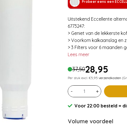
Probeer eens een ECCEL
Uitstekend Eccellente alterna
6773247:
> Geniet van de lekkerste kof
> Voorkom kalkaanslag en z
> 3 Filters voor 6 maanden g
Lees meer
28,95
37,50
Per stuk excl. €5,95
verzendkosten
(Gr
-
+
Voor 22:00 besteld = di
Volume voordeel