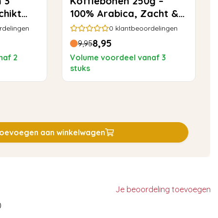
 3
Koffiebonen 250g –
chikt
100% Arabica, Zacht &
o Aqua
Rond
rdelingen
0
klantbeoordelingen
8,95
9,95
naf 2
Volume voordeel vanaf 3
stuks
oevoegen aan winkelwagen
Je beoordeling toevoegen
)