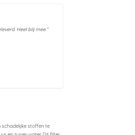
leverd. Heel blij mee.”
 schadelijke stoffen te
r en zuiver water. Dit filter