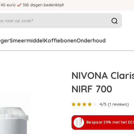
 40 euro
365 dagen bedenktijd!
iger
Smeermiddel
Koffiebonen
Onderhoud
NIVONA Claris
NIRF 700
4/5 (1 reviews)
Bespaar 29% met het ECC