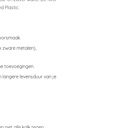
 Plastic.
loorsmaak.
ok zware metalen),
he toevoegingen.
n langere levensduur van je
n niet alle kalk tegen