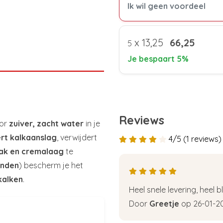
Ik wil geen voordeel
x
13,25
66,25
5
Je bespaart 5%
Reviews
oor
zuiver, zacht water
in je
rt kalkaanslag
, verwijdert
4/5 (1 reviews)
ak en cremalaag
te
anden
) bescherm je het
kalken
.
Heel snele levering, heel blij
Door
Greetje
op 26-01-2