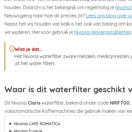
houden. Daarom is het belangrijk om regelmatig je
Nivona 
Nieuwsgierig naar hoe dit precies zit?
Lees ons blog over wa
Naast het vrij houden van kalk is het ook van belang om kof
verwijderen. Hiervoor gebruik je
Nivona reinigingstabletten
.
Wist je dat…
i
Het Nivona waterfilter zware metalen, medicijnresten, 
uit het water filtert.
Waar is dit waterfilter geschikt 
Dit Nivona
Claris
waterfilter, bekend onder code
NIRF700
,
volautomatische koffiemachines die gebruik maken van een 
Nivona CAFE ROMATICA
Nivona 5-serie