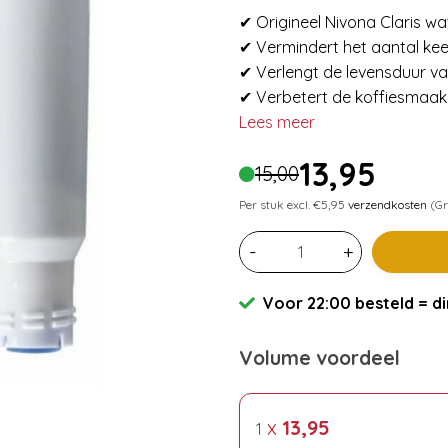
✔ Origineel Nivona Claris wat
✔ Vermindert het aantal kee
✔ Verlengt de levensduur va
✔ Verbetert de koffiesmaak
Lees meer
13,95
15,00
Per stuk excl. €5,95
verzendkosten
(Gr
-
+
Voor 22:00 besteld = di
Volume voordeel
x
13,95
1