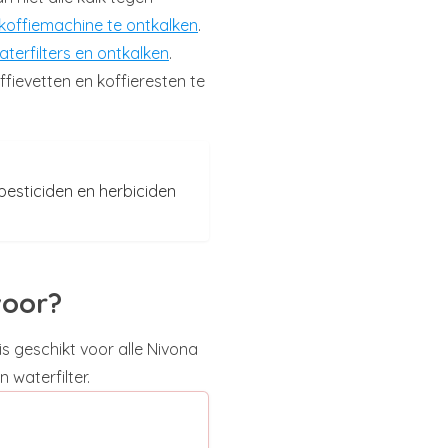
koffiemachine te ontkalken
.
terfilters en ontkalken
.
fievetten en koffieresten te
pesticiden en herbiciden
voor?
 is geschikt voor alle Nivona
waterfilter.