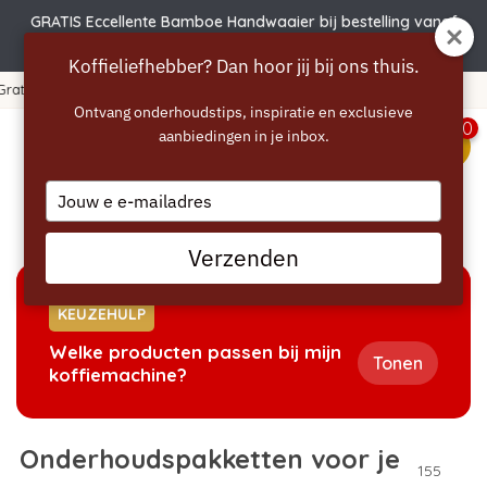
GRATIS Eccellente Bamboe Handwaaier bij bestelling vanaf
€50 | Actie verlengd t.e.m. 6 augustus!
Koffieliefhebber? Dan hoor jij bij ons thuis.
365 dagen bedenktijd!
Ontvang onderhoudstips, inspiratie en exclusieve
0
aanbiedingen in je inbox.
menu
Type
your
Home
/
Pakketten
email
Verzenden
KEUZEHULP
Welke producten passen bij mijn
Tonen
koffiemachine?
Onderhoudspakketten voor je
155