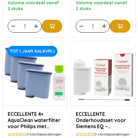
Volume voordeel vanaf
Volume voordeel vanaf
2 stuks
2 stuks
TOT 1 JAAR KALKVRIJ
ECCELLENTE 4×
ECCELLENTE
AquaClean waterfilter
Onderhoudsset voor
voor Philips met
Siemens EQ –
ontkalker
Waterfilter, Ontkalker
0
klantbeoordelingen
0
klantbeoordelingen