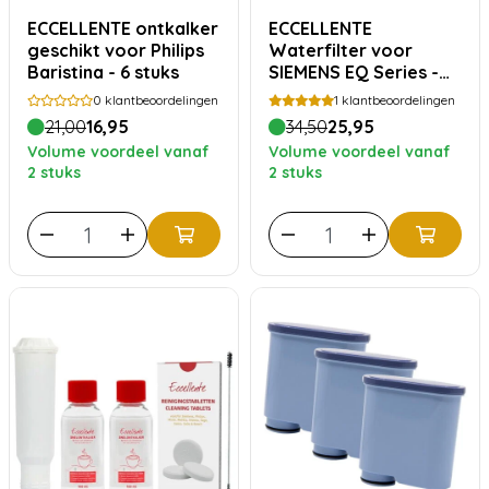
ECCELLENTE ontkalker
ECCELLENTE
geschikt voor Philips
Waterfilter voor
Baristina - 6 stuks
SIEMENS EQ Series -
Voordeelverpakking
0
klantbeoordelingen
1
klantbeoordelingen
21,00
16,95
34,50
25,95
Volume voordeel vanaf
Volume voordeel vanaf
2 stuks
2 stuks