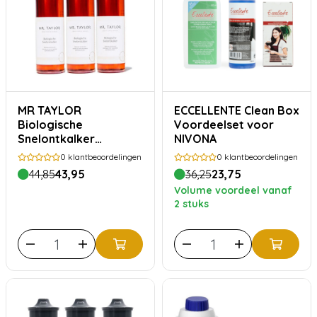
MR TAYLOR
ECCELLENTE Clean Box
Biologische
Voordeelset voor
Snelontkalker
NIVONA
Voordeelset
0
klantbeoordelingen
0
klantbeoordelingen
44,85
43,95
36,25
23,75
Volume voordeel vanaf
2 stuks