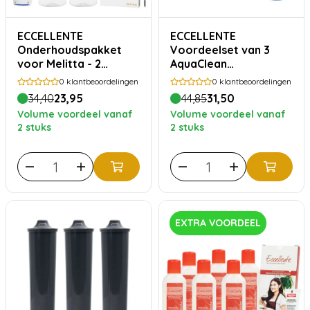
ECCELLENTE
ECCELLENTE
Onderhoudspakket
Voordeelset van 3
voor Melitta - 2
AquaClean
maanden
waterfilters geschikt
0
klantbeoordelingen
0
klantbeoordelingen
voor Philips Saeco
34,40
23,95
44,85
31,50
Volume voordeel vanaf
Volume voordeel vanaf
2 stuks
2 stuks
EXTRA VOORDEEL