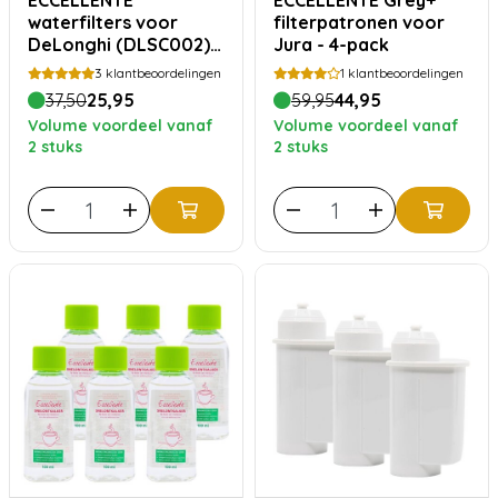
ECCELLENTE
ECCELLENTE Grey+
waterfilters voor
filterpatronen voor
DeLonghi (DLSC002) –
Jura - 4-pack
3 stuks
3
klantbeoordelingen
1
klantbeoordelingen
37,50
25,95
59,95
44,95
Volume voordeel vanaf
Volume voordeel vanaf
2 stuks
2 stuks