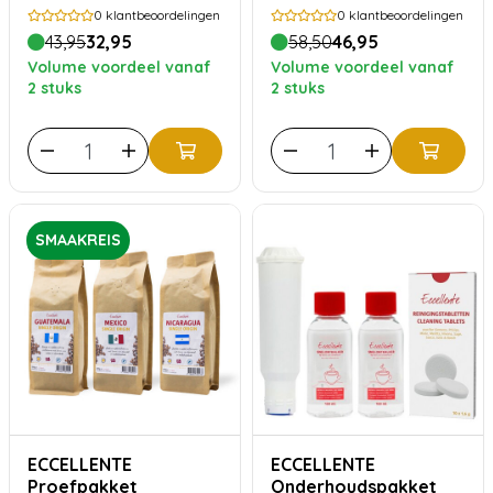
Reinigingstabletten
espressomachines -
0
klantbeoordelingen
0
klantbeoordelingen
(tot 1 jaar)
Goed voor 6 maanden
43,95
32,95
58,50
46,95
onderhoud
Volume voordeel vanaf
Volume voordeel vanaf
2 stuks
2 stuks
SMAAKREIS
ECCELLENTE
ECCELLENTE
Proefpakket
Onderhoudspakket