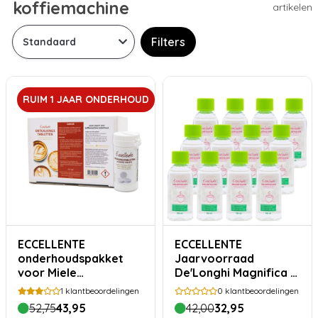
koffiemachine
artikelen
Filters
RUIM 1 JAAR ONDERHOUD
ECCELLENTE
ECCELLENTE
onderhoudspakket
Jaarvoorraad
voor Miele
De'Longhi Magnifica S
koffiemachine - ruim 1
ontkalker - 12 stuks
1
klantbeoordelingen
0
klantbeoordelingen
jaar ontkalken &
52,75
43,95
42,00
32,95
reinigen