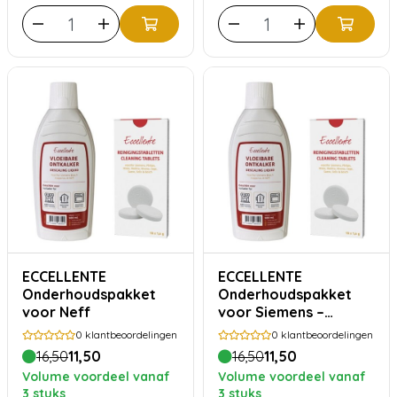
ECCELLENTE
ECCELLENTE
Onderhoudspakket
Onderhoudspakket
voor Neff
voor Siemens –
Ontkalker 500 ml + 10
0
klantbeoordelingen
0
klantbeoordelingen
Reinigingstabletten
16,50
11,50
16,50
11,50
Volume voordeel vanaf
Volume voordeel vanaf
3 stuks
3 stuks