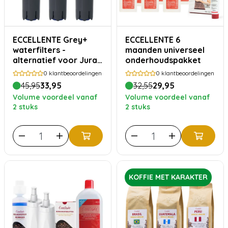
ECCELLENTE Grey+
ECCELLENTE 6
waterfilters -
maanden universeel
alternatief voor Jura
onderhoudspakket
Smart filterpatronen -
0
klantbeoordelingen
0
klantbeoordelingen
3 stuks
45,95
33,95
32,55
29,95
Volume voordeel vanaf
Volume voordeel vanaf
2 stuks
2 stuks
KOFFIE MET KARAKTER