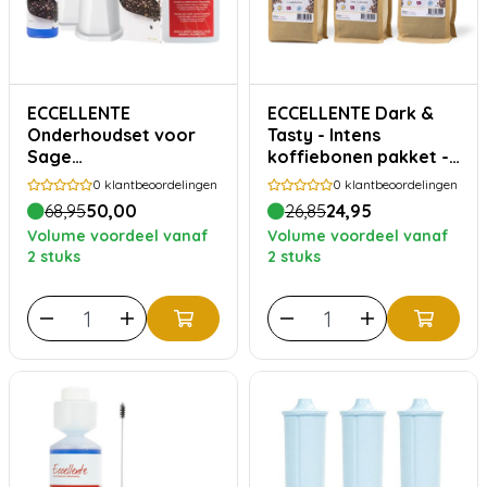
ECCELLENTE
ECCELLENTE Dark &
Onderhoudset voor
Tasty - Intens
Sage
koffiebonen pakket -
espressomachines
750 gram
0
klantbeoordelingen
0
klantbeoordelingen
68,95
50,00
26,85
24,95
Volume voordeel vanaf
Volume voordeel vanaf
2 stuks
2 stuks