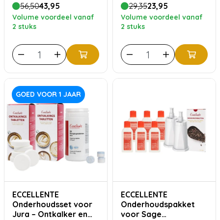
& Reiniging
56,50
43,95
29,35
23,95
Volume voordeel vanaf
Volume voordeel vanaf
2 stuks
2 stuks
GOED VOOR 1 JAAR
ECCELLENTE
ECCELLENTE
Onderhoudsset voor
Onderhoudspakket
Jura – Ontkalker en
voor Sage