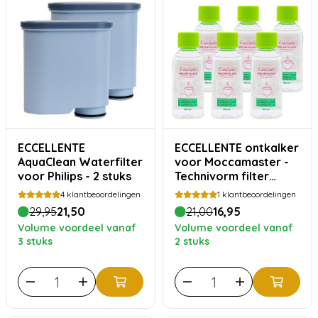
ECCELLENTE
ECCELLENTE ontkalker
AquaClean Waterfilter
voor Moccamaster -
voor Philips - 2 stuks
Technivorm filter
koffiezetapparaat - 6
4
klantbeoordelingen
1
klantbeoordelingen
stuks
29,95
21,50
21,00
16,95
Volume voordeel vanaf
Volume voordeel vanaf
3 stuks
2 stuks