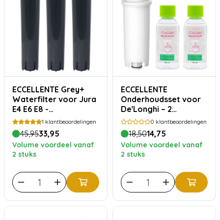
ECCELLENTE Grey+
ECCELLENTE
Waterfilter voor Jura
Onderhoudsset voor
E4 E6 E8 -
De'Longhi – 2
Voordeelverpakking
maanden
1
klantbeoordelingen
0
klantbeoordelingen
45,95
33,95
18,50
14,75
Volume voordeel vanaf
Volume voordeel vanaf
2 stuks
2 stuks