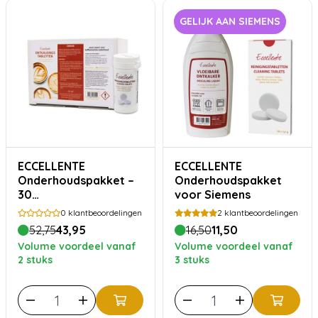
GELIJK AAN SIEMENS
ECCELLENTE
ECCELLENTE
Onderhoudspakket –
Onderhoudspakket
30
voor Siemens
ontkalkingstabletten
0
klantbeoordelingen
2
klantbeoordelingen
+ 30
52,75
43,95
16,50
11,50
reinigingstabletten
Volume voordeel vanaf
Volume voordeel vanaf
voor koffiemachines
2 stuks
3 stuks