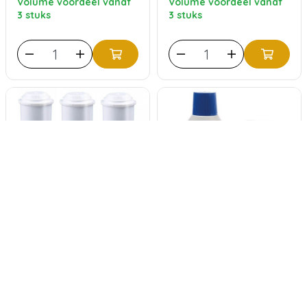
Volume voordeel vanaf
Volume voordeel vanaf
3 stuks
3 stuks
ECCELLENTE White
BOSCH
Waterfilter voor Jura
Onderhoudspakket
- Voordeelverpakking
0
klantbeoordelingen
0
klantbeoordelingen
20,95
16,50