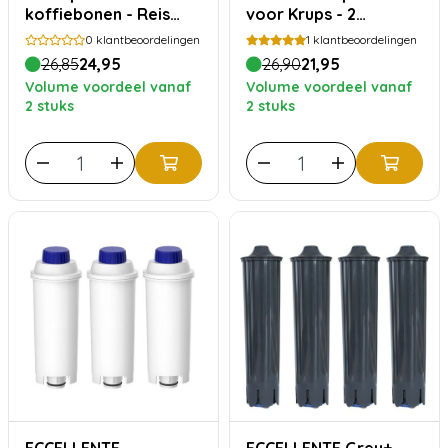
koffiebonen - Reis
voor Krups - 2
door Centraal-
maanden
0
klantbeoordelingen
1
klantbeoordelingen
Amerika - 750 gram
26,85
24,95
26,90
21,95
Volume voordeel vanaf
Volume voordeel vanaf
2 stuks
2 stuks