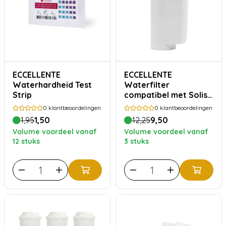
ECCELLENTE
ECCELLENTE
Waterhardheid Test
Waterfilter
Strip
compatibel met Solis
Perfetta 1170 en 1019
0
klantbeoordelingen
0
klantbeoordelingen
1,95
1,50
12,25
9,50
Volume voordeel vanaf
Volume voordeel vanaf
12 stuks
3 stuks