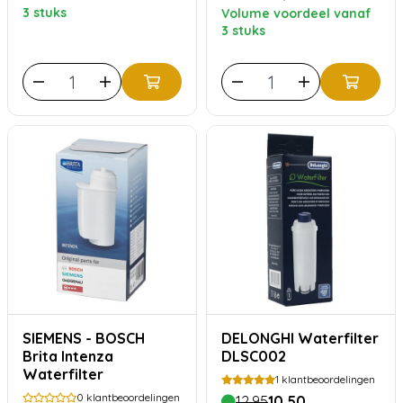
ECAM 23.450, ECAM
3 stuks
Volume voordeel vanaf
23.460, ECAM 25.472,
3 stuks
ECAM 25.482
SIEMENS - BOSCH
DELONGHI Waterfilter
Brita Intenza
DLSC002
Waterfilter
1
klantbeoordelingen
0
klantbeoordelingen
12,95
10,50