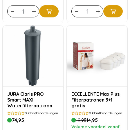
JURA Claris PRO
ECCELLENTE Max Plus
Smart MAXI
Filterpatronen 3+1
Waterfilterpatroon
gratis
0
klantbeoordelingen
0
klantbeoordelingen
74,95
19,95
14,95
Volume voordeel vanaf