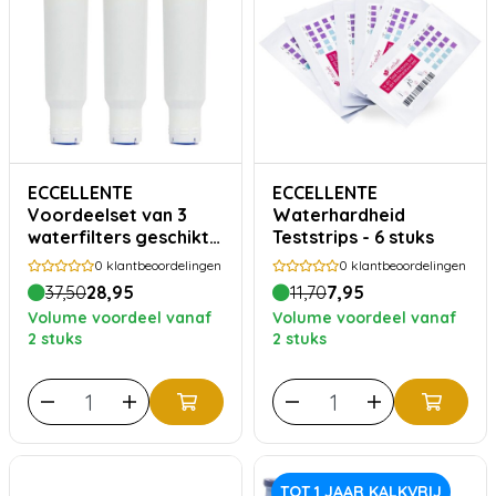
ECCELLENTE
ECCELLENTE
Voordeelset van 3
Waterhardheid
waterfilters geschikt
Teststrips - 6 stuks
voor Nivona
0
klantbeoordelingen
0
klantbeoordelingen
CafeRomatica
37,50
28,95
11,70
7,95
Volume voordeel vanaf
Volume voordeel vanaf
2 stuks
2 stuks
TOT 1 JAAR KALKVRIJ