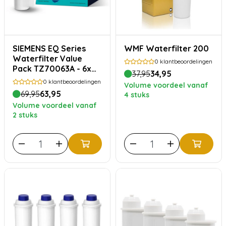
SIEMENS EQ Series
WMF Waterfilter 200
Waterfilter Value
0
klantbeoordelingen
Pack TZ70063A - 6x
37,95
34,95
Brita Intenza filter
0
klantbeoordelingen
Volume voordeel vanaf
69,95
63,95
4 stuks
Volume voordeel vanaf
2 stuks