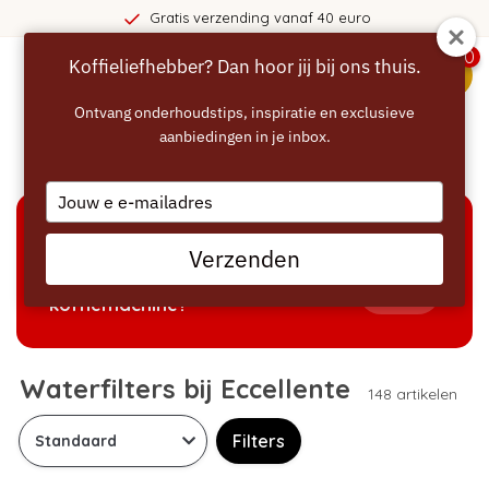
40 euro
365 dagen bedenktij
0
Koffieliefhebber? Dan hoor jij bij ons thuis.
menu
Ontvang onderhoudstips, inspiratie en exclusieve
aanbiedingen in je inbox.
Home
/
Waterfilters
Type
your
email
KEUZEHULP
Verzenden
Welke producten passen bij mijn
Tonen
koffiemachine?
Waterfilters bij Eccellente
148 artikelen
Filters