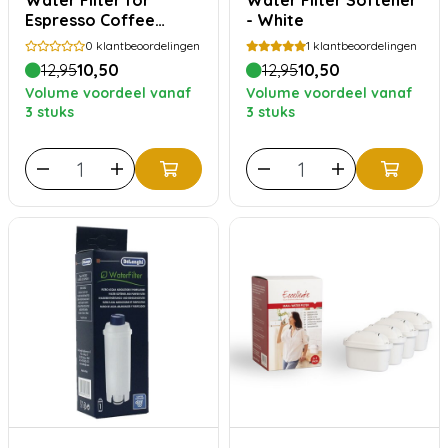
Water Filter for
Water Filter Softener
Espresso Coffee
- White
Maker DLS C002
0
klantbeoordelingen
1
klantbeoordelingen
SER3017 DLSC002
12,95
10,50
12,95
10,50
Volume voordeel vanaf
Volume voordeel vanaf
3 stuks
3 stuks