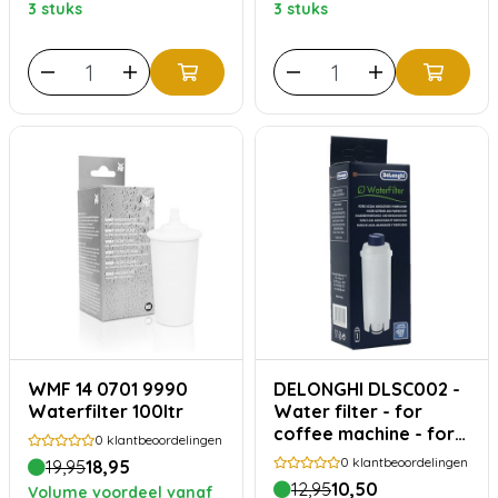
3 stuks
3 stuks
WMF 14 0701 9990
DELONGHI DLSC002 -
Waterfilter 100ltr
Water filter - for
coffee machine - for
0
klantbeoordelingen
De'Longhi EC 680,
0
klantbeoordelingen
19,95
18,95
EC680, ECAM 23.420,
12,95
10,50
Volume voordeel vanaf