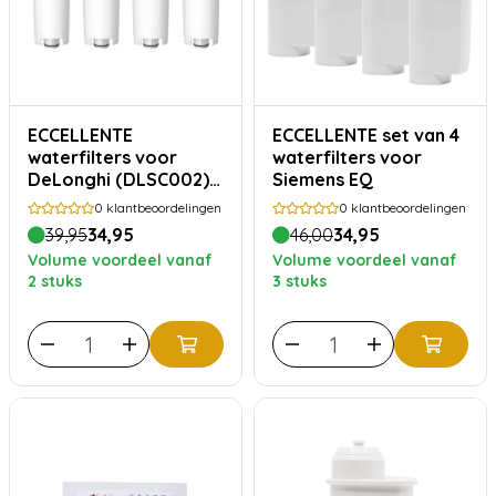
ECCELLENTE
ECCELLENTE set van 4
waterfilters voor
waterfilters voor
DeLonghi (DLSC002) –
Siemens EQ
4 stuks
0
klantbeoordelingen
0
klantbeoordelingen
39,95
34,95
46,00
34,95
Volume voordeel vanaf
Volume voordeel vanaf
2 stuks
3 stuks