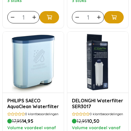
3 stuks
3 stuks
PHILIPS SAECO
DELONGHI Waterfilter
AquaClean Waterfilter
SER3017
0
klantbeoordelingen
0
klantbeoordelingen
17,95
14,95
12,95
10,50
Volume voordeel vanaf
Volume voordeel vanaf