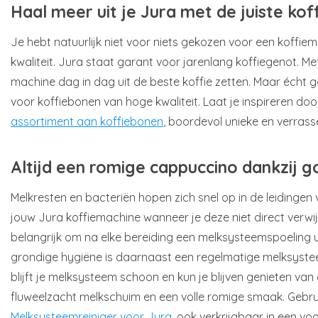
Haal meer uit je Jura met de juiste ko
Je hebt natuurlijk niet voor niets gekozen voor een koffi
kwaliteit. Jura staat garant voor jarenlang koffiegenot. Me
machine dag in dag uit de beste koffie zetten. Maar écht g
voor koffiebonen van hoge kwaliteit. Laat je inspireren do
assortiment aan koffiebonen
, boordevol unieke en verra
Altijd een romige cappuccino dankzij 
Melkresten en bacteriën hopen zich snel op in de leidinge
jouw Jura koffiemachine wanneer je deze niet direct verwi
belangrijk om na elke bereiding een melksysteemspoeling u
grondige hygiëne is daarnaast een regelmatige melksyste
blijft je melksysteem schoon en kun je blijven genieten van
fluweelzacht melkschuim en een volle romige smaak. Gebru
Melksysteemreiniger voor Jura
, ook verkrijgbaar in een vo