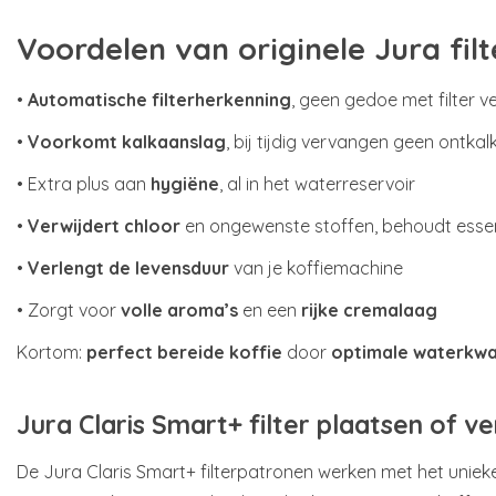
Voordelen van originele Jura fil
•
Automatische filterherkenning
, geen gedoe met filter 
•
Voorkomt kalkaanslag
, bij tijdig vervangen geen ontkal
• Extra plus aan
hygiëne
, al in het waterreservoir
•
Verwijdert chloor
en ongewenste stoffen, behoudt essen
•
Verlengt de levensduur
van je koffiemachine
• Zorgt voor
volle aroma’s
en een
rijke cremalaag
Kortom:
perfect bereide koffie
door
optimale waterkwal
Jura Claris Smart+ filter plaatsen of 
De Jura Claris Smart+ filterpatronen werken met het uniek