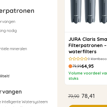
terpatronen
vervangen
king nodig
JURA Claris Smart+
Filterpatronen 
tiële mineralen
waterfilters
0
klantbeoo
64,95
79,99
Volume voordeel va
iteit
!
stuks
vervangen
78,41
79,90
e Intelligente Watersysteem