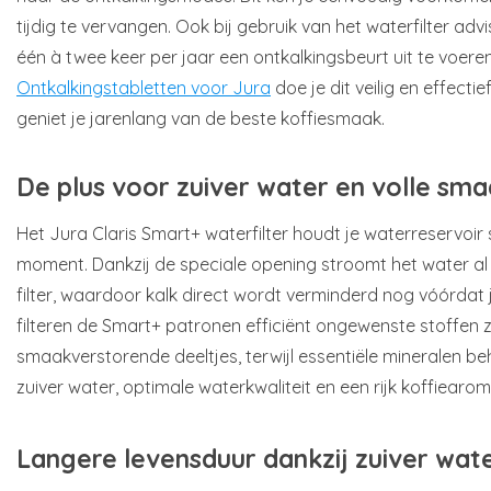
tijdig te vervangen. Ook bij gebruik van het waterfilter adv
één à twee keer per jaar een ontkalkingsbeurt uit te voere
Ontkalkingstabletten voor Jura
doe je dit veilig en effectief
geniet je jarenlang van de beste koffiesmaak.
De plus voor zuiver water en volle sm
Het Jura Claris Smart+ waterfilter houdt je waterreservoir
moment. Dankzij de speciale opening stroomt het water al i
filter, waardoor kalk direct wordt verminderd nog vóórdat j
filteren de Smart+ patronen efficiënt ongewenste stoffen 
smaakverstorende deeltjes, terwijl essentiële mineralen beh
zuiver water, optimale waterkwaliteit en een rijk koffiearoma
Langere levensduur dankzij zuiver wat