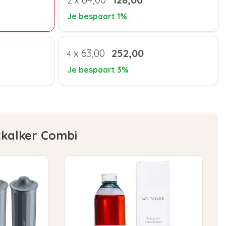
2
Je bespaart 1%
x
63,00
252,00
4
Je bespaart 3%
tkalker Combi