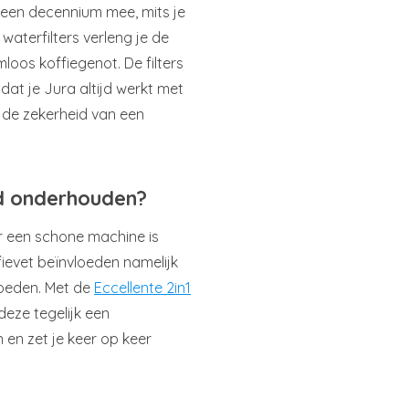
een decennium mee, mits je
aterfilters verleng je de
loos koffiegenot. De filters
at je Jura altijd werkt met
 de zekerheid van een
ed onderhouden?
ar een schone machine is
fievet beïnvloeden namelijk
loeden. Met de
Eccellente 2in1
deze tegelijk een
 en zet je keer op keer