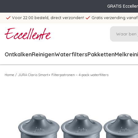
GRATIS Eccelle
Voor 22:00 besteld, direct verzonden!
Gratis verzending vanaf
Ontkalken
Reinigen
Waterfilters
Pakketten
Melkrein
Home
/
JURA Claris Smart+ Filterpatronen – 4-pack waterfilters