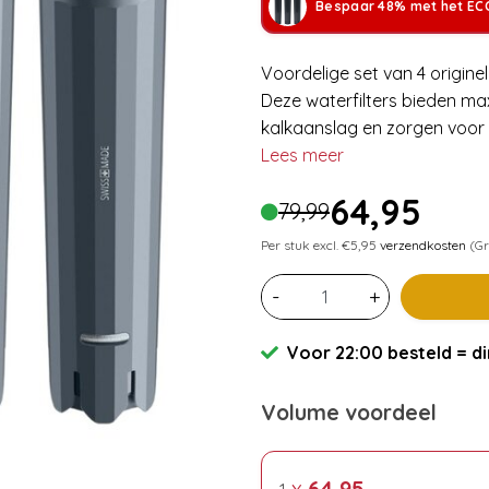
Bespaar 48% met het ECC
Voordelige set van 4 origine
Deze waterfilters bieden m
kalkaanslag en zorgen voor k
Lees meer
64,95
79,99
Per stuk excl. €5,95
verzendkosten
(Gr
-
+
Voor 22:00 besteld = di
Volume voordeel
x
64,95