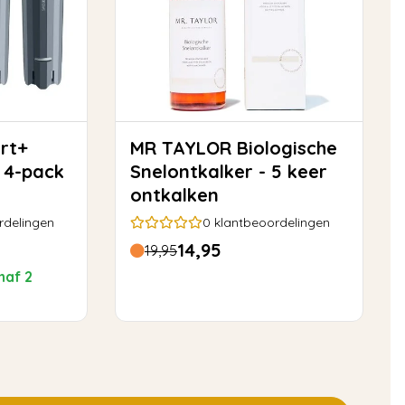
MR TAYLOR Biologische
– 4-pack
Snelontkalker - 5 keer
ontkalken
rdelingen
0
klantbeoordelingen
14,95
19,95
naf 2