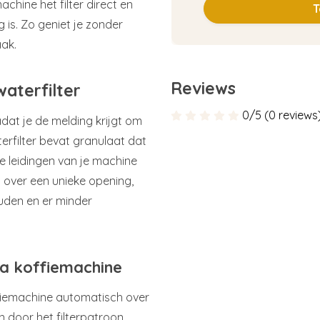
achine het filter direct en
T
s. Zo geniet je zonder
aak.
Reviews
aterfilter
0/5 (0 reviews
nadat je de melding krijgt om
terfilter bevat granulaat dat
de leidingen van je machine
n over een unieke opening,
uden en er minder
ra koffiemachine
ffiemachine automatisch over
 door het filterpatroon