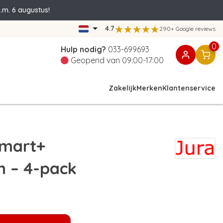
.m. 6 augustus!
4.7
290+ Google reviews
0
Hulp nodig?
033-699693
Geopend van 09:00-17:00
Zakelijk
Merken
Klantenservice
Smart+
n – 4-pack