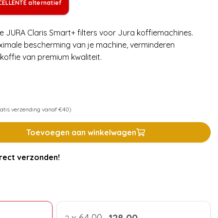
ELLENTE alternatief
le JURA Claris Smart+ filters voor Jura koffiemachines.
aximale bescherming van je machine, verminderen
offie van premium kwaliteit.
atis verzending vanaf €40)
Toevoegen aan winkelwagen
rect verzonden!
x
64,00
128,00