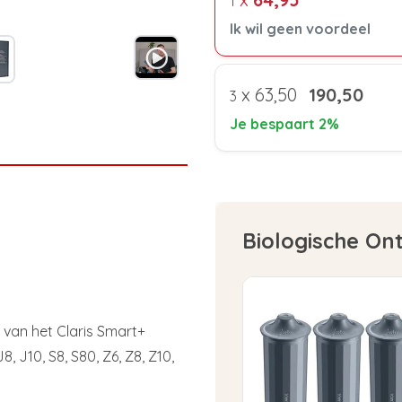
1
Ik wil geen voordeel
x
63,50
190,50
3
Je bespaart 2%
Biologische On
 van het Claris Smart+
J8, J10, S8, S80, Z6, Z8, Z10,