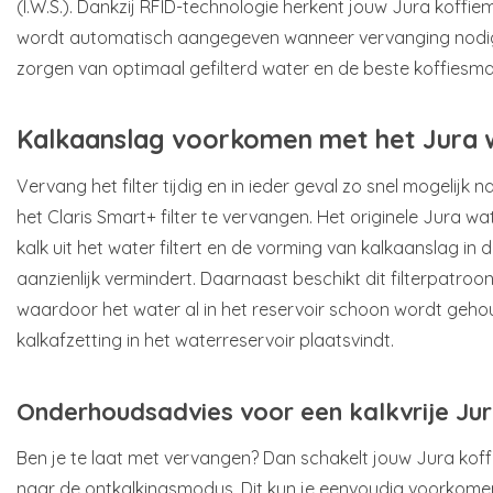
(I.W.S.). Dankzij RFID-technologie herkent jouw Jura koffiem
wordt automatisch aangegeven wanneer vervanging nodig i
zorgen van optimaal gefilterd water en de beste koffiesm
Kalkaanslag voorkomen met het Jura w
Vervang het filter tijdig en in ieder geval zo snel mogelijk 
het Claris Smart+ filter te vervangen. Het originele Jura wa
kalk uit het water filtert en de vorming van kalkaanslag in 
aanzienlijk vermindert. Daarnaast beschikt dit filterpatroo
waardoor het water al in het reservoir schoon wordt geho
kalkafzetting in het waterreservoir plaatsvindt.
Onderhoudsadvies voor een kalkvrije Ju
Ben je te laat met vervangen? Dan schakelt jouw Jura ko
naar de ontkalkingsmodus. Dit kun je eenvoudig voorkomen