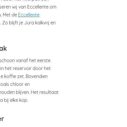
iseren wij van Eccellente om
n. Met de
Eccellente
. Zo blijft je Jura kalkvrij en
aak
 schoon vanaf het eerste
n het reservoir door het
e koffie zet. Bovendien
zoals chloor en
ouden blijven. Het resultaat:
 bij elke kop.
er