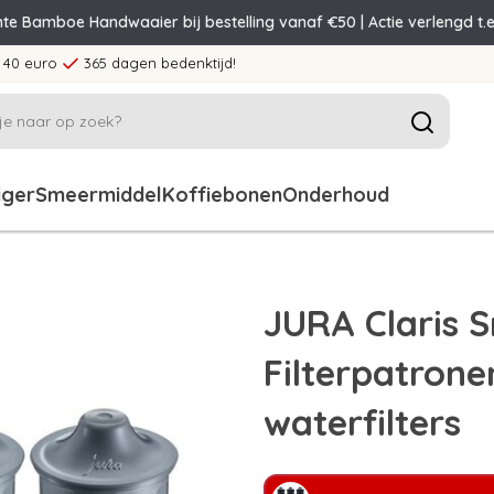
nte Bamboe Handwaaier bij bestelling vanaf €50 | Actie verlengd t.e
 40 euro
365 dagen bedenktijd!
iger
Smeermiddel
Koffiebonen
Onderhoud
JURA Claris 
Filterpatrone
waterfilters