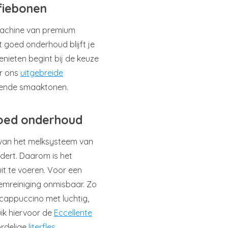
ffiebonen
emachine van premium
t goed onderhoud blijft je
enieten begint bij de keuze
or ons
uitgebreide
ssende smaaktonen.
goed onderhoud
n van het melksysteem van
jdert. Daarom is het
it te voeren. Voor een
emreiniging onmisbaar. Zo
 cappuccino met luchtig,
ik hiervoor de
Eccellente
ordelige
literfles
.