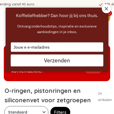
365 dagen bedenktijd!
0
Koffieliefhebber? Dan hoor jij bij ons thuis.
menu
Ontvang onderhoudstips, inspiratie en exclusieve
aanbiedingen in je inbox.
Home
/
Smeermiddel
Type
your
email
KEUZEHULP
Verzenden
Welke producten passen bij mijn
Tonen
koffiemachine?
O-ringen, pistonringen en
24
siliconenvet voor zetgroepen
artikelen
Filters