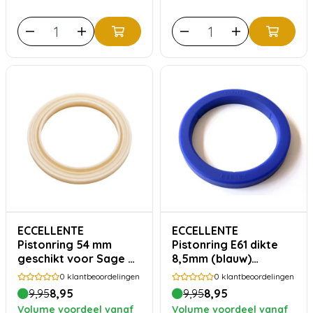
ECCELLENTE
ECCELLENTE
Pistonring 54 mm
Pistonring E61 dikte
geschikt voor Sage &
8,5mm (blauw)
Breville
geschikt voor oa
0
klantbeoordelingen
0
klantbeoordelingen
Faema Rocket Kees
9,95
8,95
9,95
8,95
Isomac Quickmill etc
Volume voordeel vanaf
Volume voordeel vanaf