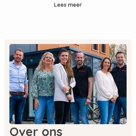
zetgroep intensief gebruikt. Om dit proces
Lees meer
soepel en effectief te laten verlopen, is het van
essentieel belang om de zetgroep regelmatig in
te smeren met kwalitatief smeermiddel.
Ons assortiment siliconenvet bij
Eccellente.be
Op Eccellente.be vind je een uitgebreid
assortiment aan smeermiddelen die geschikt
zijn voor ieder type volautomatische
koffiemachine. Onze selectie van
smeermiddelen is universeel inzetbaar voor alle
koffiemachines met een uitneembare zetgroep.
Het grote voordeel van ons siliconenvet is dat
het geen geur of smaak achterlaat, wat het
ideaal maakt voor gebruik in koffiemachines.
Over ons
Wij van Eccellente.be zorgen er altijd voor dat