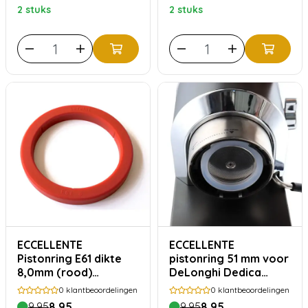
2 stuks
2 stuks
ECCELLENTE
ECCELLENTE
Pistonring E61 dikte
pistonring 51 mm voor
8,0mm (rood)
DeLonghi Dedica
geschikt voor oa Kees
(EC680 & EC685)
0
klantbeoordelingen
0
klantbeoordelingen
9,95
8,95
9,95
8,95