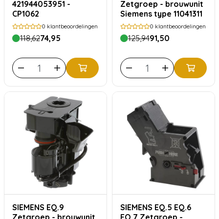
421944053951 -
Zetgroep - brouwunit
CP1062
Siemens type 11041311
0
klantbeoordelingen
0
klantbeoordelingen
118,62
74,95
125,94
91,50
SIEMENS EQ.9
SIEMENS EQ.5 EQ.6
Zetgroep - brouwunit
EQ.7 Zetgroep -