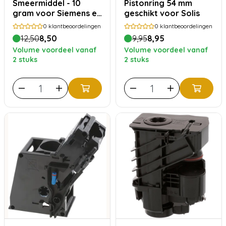
Smeermiddel - 10
Pistonring 54 mm
gram voor Siemens en
geschikt voor Solis
Bosch
0
klantbeoordelingen
0
klantbeoordelingen
12,50
8,50
9,95
8,95
Volume voordeel vanaf
Volume voordeel vanaf
2 stuks
2 stuks