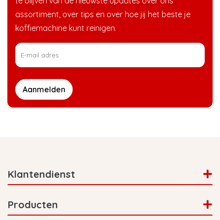
te blijven van de nieuwste updates over ons
assortiment, over tips en over hoe jij het beste je
+
Vraag 1
koffiemachine kunt reinigen.
+
Vraag 2
Aanmelden
Klantendienst
Producten