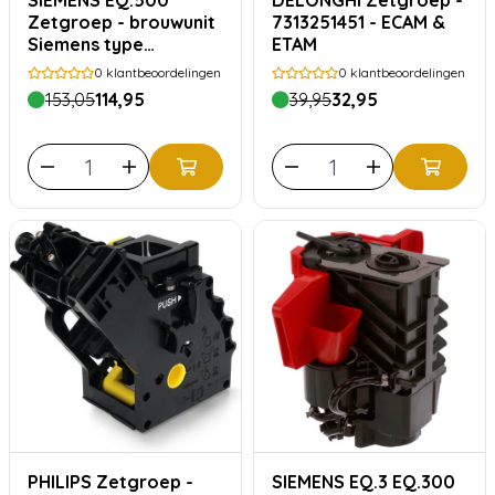
SIEMENS EQ.500
DELONGHI Zetgroep -
Zetgroep - brouwunit
7313251451 - ECAM &
Siemens type
ETAM
11040688
0
klantbeoordelingen
0
klantbeoordelingen
153,05
114,95
39,95
32,95
PHILIPS Zetgroep -
SIEMENS EQ.3 EQ.300