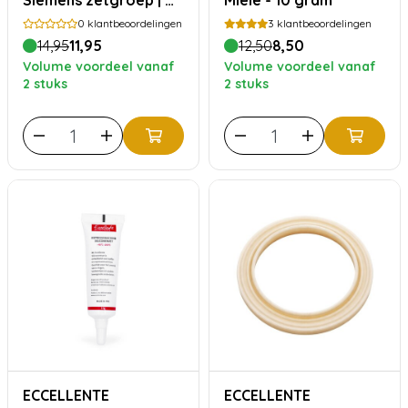
Siemens zetgroep | O-
Miele - 10 gram
ringen, Siliconenvet &
0
klantbeoordelingen
3
klantbeoordelingen
Reinigingsborstel
14,95
11,95
12,50
8,50
Volume voordeel vanaf
Volume voordeel vanaf
2 stuks
2 stuks
ECCELLENTE
ECCELLENTE