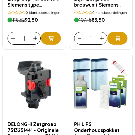
Siemens type
brouwunit Siemens
11043543
type 11014117
0
klantbeoordelingen
0
klantbeoordelingen
118,62
92,50
107,45
83,50
DELONGHI Zetgroep
PHILIPS
7313251441 - Originele
Onderhoudspakket