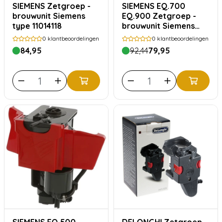
SIEMENS Zetgroep -
SIEMENS EQ.700
brouwunit Siemens
EQ.900 Zetgroep -
type 11014118
brouwunit Siemens
type 11047614
0
klantbeoordelingen
0
klantbeoordelingen
84,95
92,44
79,95