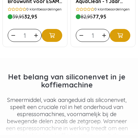
Brouwunit voor ESAM
AquaClean - 1 Jaar
& EAM
volledig
0
klantbeoordelingen
0
klantbeoordelingen
Koffiemachine
39,95
32,95
82,95
77,95
Onderhoud
Het belang van siliconenvet in je
koffiemachine
Smeermiddel, vaak aangeduid als siliconenvet,
speelt een cruciale rol in het onderhoud van
espressomachines, voornamelijk bij de
bewegende delen zoals de zetgroep. Wanneer
een espressomachine in werking treedt om een
smakelijke kop koffie te zetten, wordt de