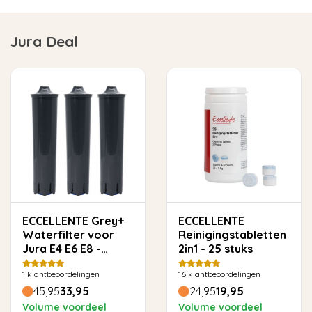
Jura Deal
ECCELLENTE Grey+
ECCELLENTE
Waterfilter voor
Reinigingstabletten
Jura E4 E6 E8 -
2in1 - 25 stuks
Voordeelverpakking
1
klantbeoordelingen
16
klantbeoordelingen
45,95
33,95
24,95
19,95
Volume voordeel
Volume voordeel