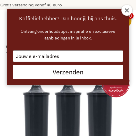
 40 euro
365 dagen bedenkti
0
Koffieliefhebber? Dan hoor jij bij ons thuis.
menu
Ontvang onderhoudstips, inspiratie en exclusieve
aanbiedingen in je inbox.
Home
/
ECCELLENTE Grey+ Waterfilter voor Jura E4 E6 E8 -
Voordeelverpakking
Type
your
email
Verzenden