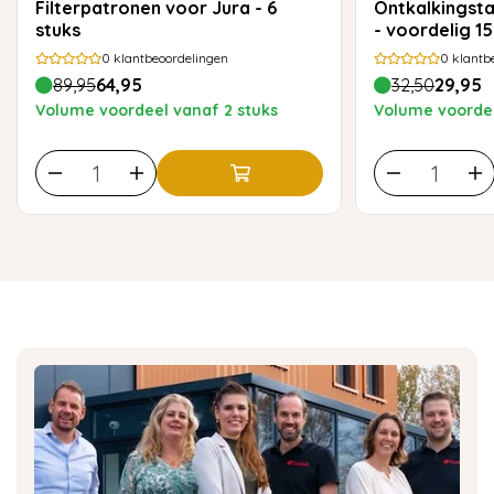
Filterpatronen voor Jura - 6
Ontkalkingst
stuks
- voordelig 1
0
klantbeoordelingen
0
klantb
89,95
64,95
32,50
29,95
Volume voordeel vanaf 2 stuks
Volume voordee