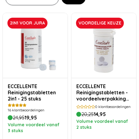
2IN1 VOOR JURA
VOORDELIGE KEUZE
ECCELLENTE
ECCELLENTE
Reinigingstabletten
Reinigingstabletten -
2in1 - 25 stuks
voordeelverpakking
30 stuks
0
klantbeoordelingen
16
klantbeoordelingen
20,25
14,95
24,95
19,95
Volume voordeel vanaf
Volume voordeel vanaf
2 stuks
3 stuks