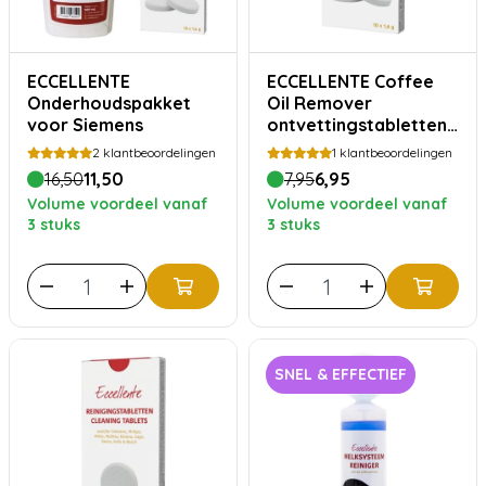
ECCELLENTE
ECCELLENTE Coffee
Onderhoudspakket
Oil Remover
voor Siemens
ontvettingstabletten
voor Philips Saeco - 10
2
klantbeoordelingen
1
klantbeoordelingen
stuks
16,50
11,50
7,95
6,95
Volume voordeel vanaf
Volume voordeel vanaf
3 stuks
3 stuks
SNEL & EFFECTIEF