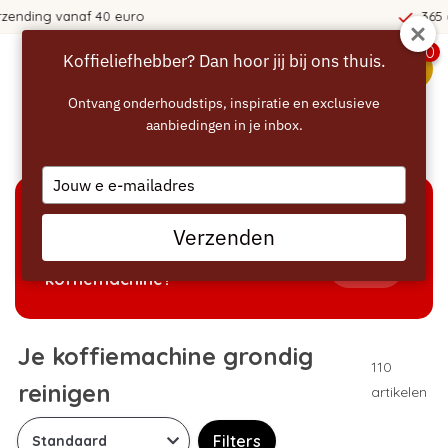
365 dagen bedenktijd!
0
Koffieliefhebber? Dan hoor jij bij ons thuis.
menu
Ontvang onderhoudstips, inspiratie en exclusieve
aanbiedingen in je inbox.
Home
/
Reinigen
Type
your
email
KEUZEHULP
Verzenden
Welke producten passen bij mijn
Tonen
koffiemachine?
Je koffiemachine grondig
110
reinigen
artikelen
Filters