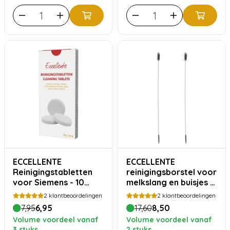
ECCELLENTE
ECCELLENTE
Reinigingstabletten
reinigingsborstel voor
voor Siemens - 10
melkslang en buisjes -
stuks TZ80001 |
1+1 gratis
2
klantbeoordelingen
2
klantbeoordelingen
TZ60001
7,95
6,95
17,60
8,50
Volume voordeel vanaf
Volume voordeel vanaf
3 stuks
2 stuks