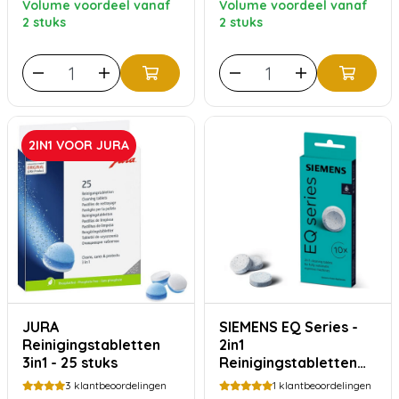
Volume voordeel vanaf
Volume voordeel vanaf
2 stuks
2 stuks
2IN1 VOOR JURA
JURA
SIEMENS EQ Series -
Reinigingstabletten
2in1
3in1 - 25 stuks
Reinigingstabletten
TZ80001A
3
klantbeoordelingen
1
klantbeoordelingen