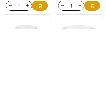
WMF
WMF
Reinigingstabletten
Reinigingstabletten
1,3 gram - 100 stuks
3,6 gram - 100 stuks
1
klantbeoordelingen
0
klantbeoordelingen
35,00
32,50
45,00
36,95
Volume voordeel vanaf
Volume voordeel vanaf
3 stuks
2 stuks