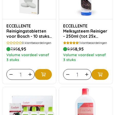
ECCELLENTE
ECCELLENTE
Reinigingstabletten
Melksysteem Reiniger
voor Bosch - 10 stuks
- 250ml (tot 25x
TCZ8001 | TCZ6001
reinigen)
0
klantbeoordelingen
1
klantbeoordelingen
7,95
6,95
9,95
8,95
Volume voordeel vanaf
Volume voordeel vanaf
3 stuks
3 stuks