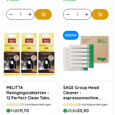
NIEUW
MELITTA
SAGE Group Head
Reinigingstabletten -
Cleaner -
12 Perfect Clean Tabs -
espressomachine
voor 1 jaar reinigen
reiniger - 12 x 5g
0
klantbeoordelingen
0
klantbeoordelingen
(SCC202)
14,85
11,70
23,90
20,90