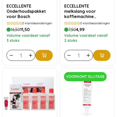
ECCELLENTE
ECCELLENTE
Onderhoudspakket
melkslang voor
voor Bosch
koffiemachine
melksysteem
0
klantbeoordelingen
0
klantbeoordelingen
16,50
11,50
7,50
4,99
Volume voordeel vanaf
Volume voordeel vanaf
3 stuks
2 stuks
VOORKOMT SLIJTAGE