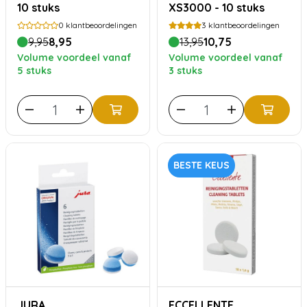
10 stuks
XS3000 - 10 stuks
0
klantbeoordelingen
3
klantbeoordelingen
9,95
8,95
13,95
10,75
Volume voordeel vanaf
Volume voordeel vanaf
5 stuks
3 stuks
BESTE KEUS
JURA
ECCELLENTE