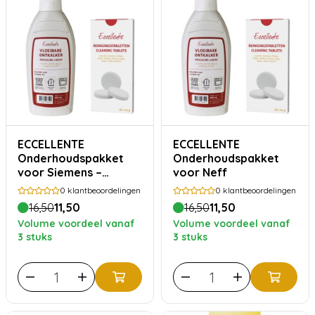
ECCELLENTE
ECCELLENTE
Onderhoudspakket
Onderhoudspakket
voor Siemens –
voor Neff
Ontkalker 500 ml + 10
0
klantbeoordelingen
0
klantbeoordelingen
Reinigingstabletten
16,50
11,50
16,50
11,50
Volume voordeel vanaf
Volume voordeel vanaf
3 stuks
3 stuks