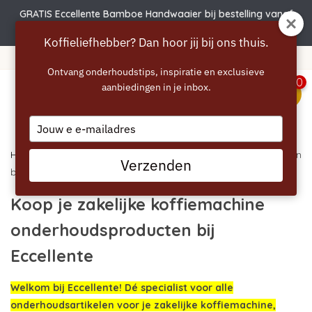
GRATIS Eccellente Bamboe Handwaaier bij bestelling vanaf
€50 | Actie verlengd t.e.m. 6 augustus!
Koffieliefhebber? Dan hoor jij bij ons thuis.
Gratis verzending vanaf 40 euro
Ontvang onderhoudstips, inspiratie en exclusieve
0
aanbiedingen in je inbox.
menu
Type
your
email
Home
/ Koop je zakelijke koffiemachine onderhoudsproducten
Verzenden
bij Eccellente
Koop je zakelijke koffiemachine
onderhoudsproducten bij
Eccellente
Welkom bij Eccellente! Dé specialist voor alle
onderhoudsartikelen voor je zakelijke koffiemachine,