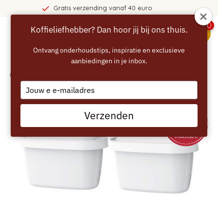
ding vanaf 40 euro
365 dage
0
Koffieliefhebber? Dan hoor jij bij ons thuis.
menu
Ontvang onderhoudstips, inspiratie en exclusieve
aanbiedingen in je inbox.
Home
/
ECCELLENTE Max+ Filterpatronen 3+1 gratis
Type
your
email
Verzenden