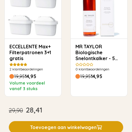
ECCELLENTE Max+
MR TAYLOR
Filterpatronen 3+1
Biologische
gratis
Snelontkalker - 5
keer ontkalken
2
klantbeoordelingen
0
klantbeoordelingen
19,95
14,95
19,95
14,95
Volume voordeel
vanaf 3 stuks
28,41
29,90
Toevoegen aan winkelwagen