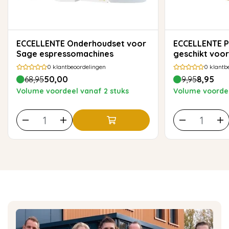
ECCELLENTE Onderhoudset voor
ECCELLENTE Pistonring 54 mm
Sage espressomachines
geschikt voor
0
klantbeoordelingen
0
klantb
68,95
50,00
9,95
8,95
Volume voordeel vanaf 2 stuks
Volume voordee