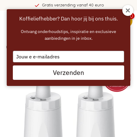
Gratis verzending vanaf 40 euro
0
Koffieliefhebber? Dan hoor jij bij ons thuis.
menu
Ontvang onderhoudstips, inspiratie en exclusieve
aanbiedingen in je inbox.
Home
/
ECCELLENTE Waterfilters voor SAGE BES008 - 2 stuks
Type
your
email
Verzenden