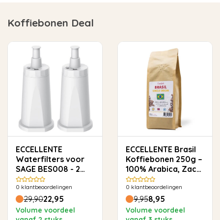
Koffiebonen Deal
ECCELLENTE
ECCELLENTE Brasil
Waterfilters voor
Koffiebonen 250g –
SAGE BES008 - 2
100% Arabica, Zacht
stuks
& Rond
0
klantbeoordelingen
0
klantbeoordelingen
29,90
22,95
9,95
8,95
Volume voordeel
Volume voordeel
vanaf 2 stuks
vanaf 3 stuks