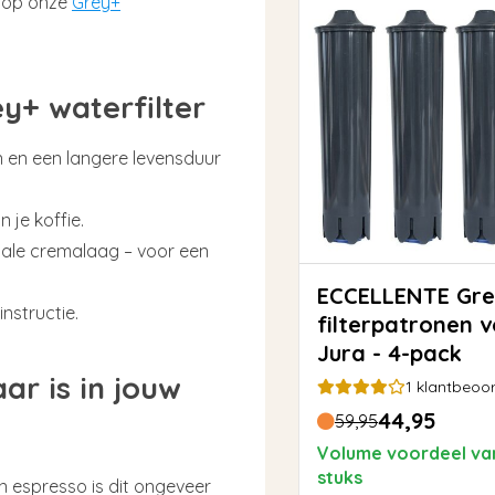
je op onze
Grey+
y+ waterfilter
n en een langere levensduur
 je koffie.
male cremalaag – voor een
ECCELLENTE Grey+
nstructie.
filterpatronen 
Jura - 4-pack
r is in jouw
1
klantbeoor
44,95
59,95
Volume voordeel va
stuks
en espresso is dit ongeveer