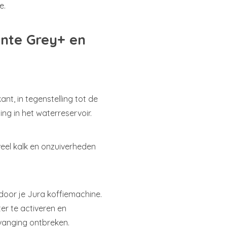
e.
ente Grey+ en
nt, in tegenstelling tot de
ing in het waterreservoir.
nveel kalk en onzuiverheden
door je Jura koffiemachine.
er te activeren en
vanging ontbreken.