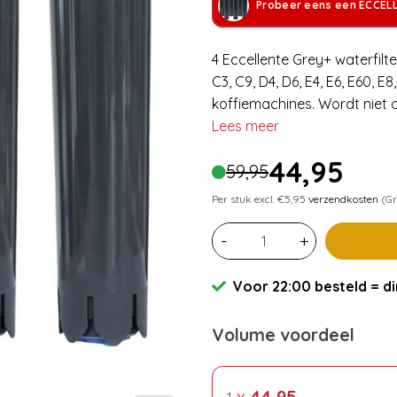
Probeer eens een ECCEL
4 Eccellente Grey+ waterfilt
C3, C9, D4, D6, E4, E6, E60, E
koffiemachines. Wordt niet 
Lees meer
44,95
59,95
Per stuk excl. €5,95
verzendkosten
(Gr
-
+
Voor 22:00 besteld = di
Volume voordeel
x
44,95