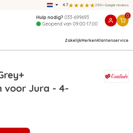
4.7
290+ Google reviews
0
Hulp nodig?
033-699693
Geopend van 09:00-17:00
Zakelijk
Merken
Klantenservice
Grey+
n voor Jura - 4-