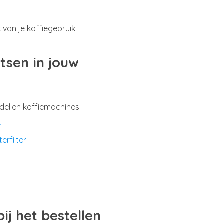
 van je koffiegebruik.
atsen in jouw
odellen koffiemachines:
r
erfilter
j het bestellen