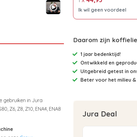
1
Ik wil geen voordeel
Daarom zijn koffieli
1 jaar bedenktijd!
Ontwikkeld en
geproduc
Uitgebreid getest
in on
Beter voor het milieu
& 
e gebruiken in Jura
 S80, Z6, Z8, Z10, ENA4, ENA8
Jura Deal
achine