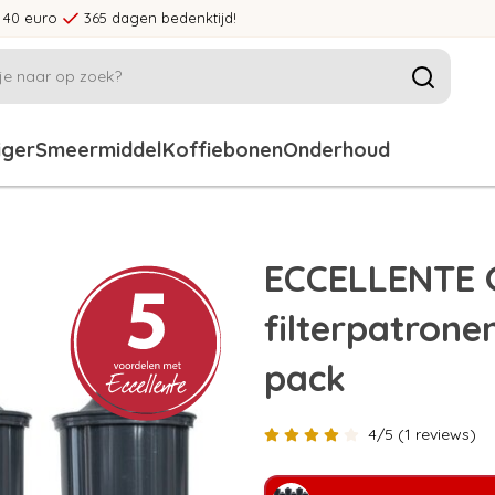
 40 euro
365 dagen bedenktijd!
iger
Smeermiddel
Koffiebonen
Onderhoud
ECCELLENTE 
filterpatrone
pack
4/5 (1 reviews)