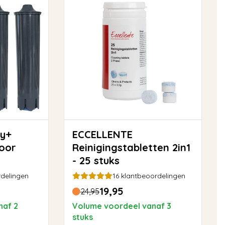
ECCELLENTE
voor
Reinigingstabletten 2in1
- 25 stuks
delingen
16
klantbeoordelingen
19,95
24,95
naf 2
Volume voordeel vanaf 3
stuks