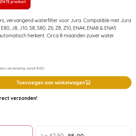
LENTE product
ers, vervangend waterfilter voor Jura. Compatible met Jura
8, E80, J8, J10, S8, S80, Z6, Z8, Z10, ENA4, ENA8 & ENA5
automatisch herkent. Circa 8 maanden zuiver water.
atis verzending vanaf €40)
Toevoegen aan winkelwagen
rect verzonden!
x
42,50
85,00