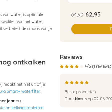
62,95
64,90
s van water, is optimale
 kwaliteit van het water,
Dit verbetert de smaak van je
T
Reviews
 nog ontkalken
4/5 (1 reviews)
j maakt het niet uit of je
ura Smart+ waterfilter
.
Beste producten
Door
Nasuh
op 02-06-20
per jaar
een
nte ontkalkingstabletten