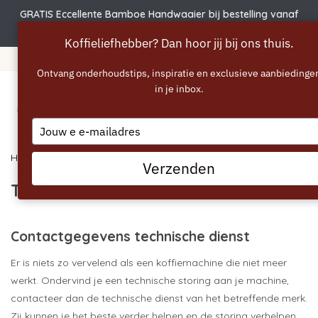
GRATIS Eccellente Bamboe Handwaaier bij bestelling vanaf
€50
Koffieliefhebber? Dan hoor jij bij ons thuis.
ratis verzending vanaf 40 euro
Ontvang onderhoudstips, inspiratie en exclusieve aanbiedinge
0
in je inbox.
menu
Type
your
email
Home
/ Technische dienst contacteren
Verzenden
Technische dienst contacteren
Contactgegevens technische dienst
Er is niets zo vervelend als een koffiemachine die niet meer
werkt. Ondervind je een technische storing aan je machine,
contacteer dan de technische dienst van het betreffende merk.
Zij kunnen je het beste verder helpen en de storing verhelpen.