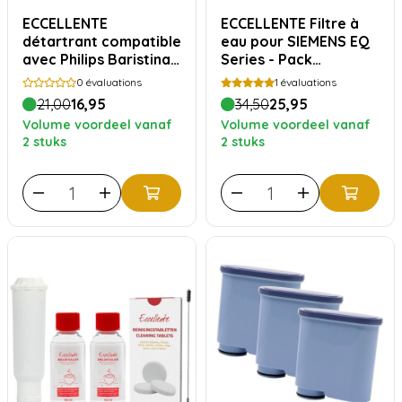
ECCELLENTE
ECCELLENTE Filtre à
détartrant compatible
eau pour SIEMENS EQ
avec Philips Baristina -
Series - Pack
6 pièces
avantage
0
évaluations
1
évaluations
21,00
16,95
34,50
25,95
Volume voordeel vanaf
Volume voordeel vanaf
2 stuks
2 stuks