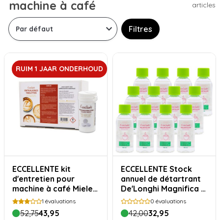
machine à café
articles
Filtres
RUIM 1 JAAR ONDERHOUD
ECCELLENTE kit
ECCELLENTE Stock
d'entretien pour
annuel de détartrant
machine à café Miele -
De'Longhi Magnifica S
plus d'un an de
- 12 pièces
1
évaluations
0
évaluations
détartrage et de
52,75
43,95
42,00
32,95
nettoyage