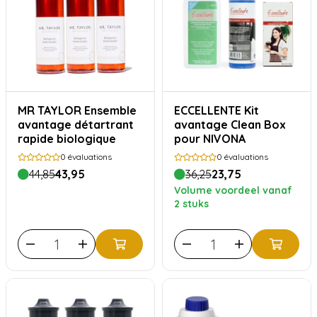
MR TAYLOR Ensemble
ECCELLENTE Kit
avantage détartrant
avantage Clean Box
rapide biologique
pour NIVONA
0
évaluations
0
évaluations
44,85
43,95
36,25
23,75
Volume voordeel vanaf
2 stuks