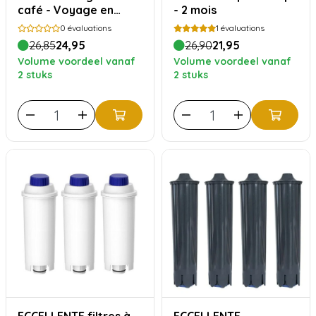
café - Voyage en
- 2 mois
Amérique Centrale -
0
évaluations
1
évaluations
750 grammes
26,85
24,95
26,90
21,95
Volume voordeel vanaf
Volume voordeel vanaf
2 stuks
2 stuks