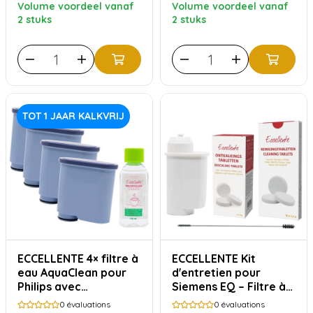
Volume voordeel vanaf
Volume voordeel vanaf
2 stuks
2 stuks
TOT 1 JAAR KALKVRIJ
ECCELLENTE 4× filtre à
ECCELLENTE Kit
eau AquaClean pour
d'entretien pour
Philips avec
Siemens EQ – Filtre à
détartrant
eau, détartrant et
0
évaluations
0
évaluations