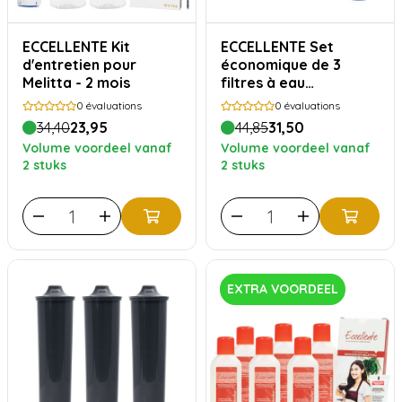
ECCELLENTE Kit
ECCELLENTE Set
d'entretien pour
économique de 3
Melitta - 2 mois
filtres à eau
AquaClean
0
évaluations
0
évaluations
compatibles avec
34,40
23,95
44,85
31,50
Philips Saeco
Volume voordeel vanaf
Volume voordeel vanaf
2 stuks
2 stuks
EXTRA VOORDEEL