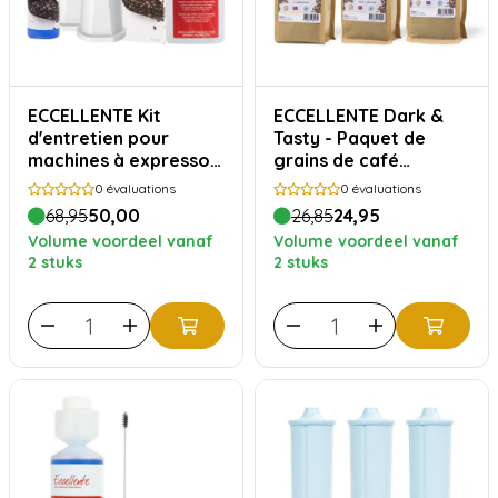
ECCELLENTE Kit
ECCELLENTE Dark &
d'entretien pour
Tasty - Paquet de
machines à expresso
grains de café
Sage
intenses - 750
0
évaluations
0
évaluations
grammes
68,95
50,00
26,85
24,95
Volume voordeel vanaf
Volume voordeel vanaf
2 stuks
2 stuks