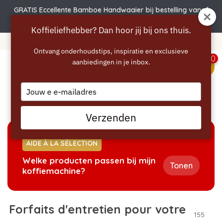
GRATIS Eccellente Bamboe Handwaaier bij bestelling vanaf
€50 | Actie verlengd t.e.m. 6 augustus!
Koffieliefhebber? Dan hoor jij bij ons thuis.
Commandé avant 22h00, expédié immédiatement !
Ontvang onderhoudstips, inspiratie en exclusieve
0
aanbiedingen in je inbox.
menu
Type
your
Accueil
/
Forfaits
email
Verzenden
AIDE À LA SÉLECTION
Welke producten passen bij mijn
Tonen
koffiemachine?
Forfaits d'entretien pour votre
155