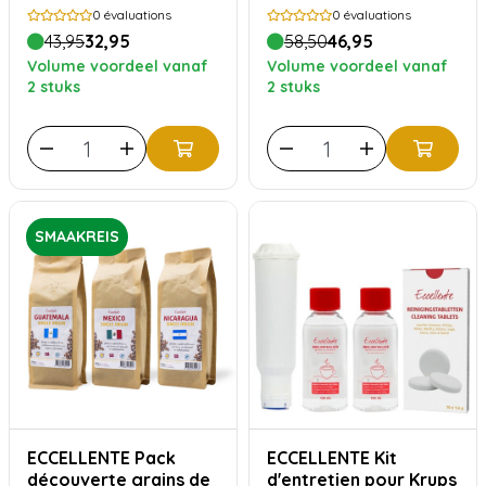
Tablettes de
Sage - Bon pour 6
0
évaluations
0
évaluations
nettoyage (jusqu'à 1
mois d'entretien
43,95
32,95
58,50
46,95
an)
Volume voordeel vanaf
Volume voordeel vanaf
2 stuks
2 stuks
SMAAKREIS
ECCELLENTE Pack
ECCELLENTE Kit
découverte grains de
d'entretien pour Krups