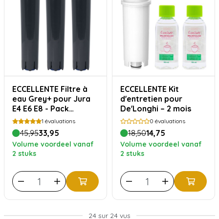
ECCELLENTE Filtre à
ECCELLENTE Kit
eau Grey+ pour Jura
d'entretien pour
E4 E6 E8 - Pack
De'Longhi – 2 mois
avantage
1
évaluations
0
évaluations
45,95
33,95
18,50
14,75
Volume voordeel vanaf
Volume voordeel vanaf
2 stuks
2 stuks
24 sur 24 vus