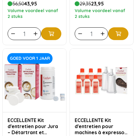
produit de nettoyage
56,50
43,95
29,35
23,95
Volume voordeel vanaf
Volume voordeel vanaf
2 stuks
2 stuks
GOED VOOR 1 JAAR
ECCELLENTE Kit
ECCELLENTE Kit
d'entretien pour Jura
d'entretien pour
– Détartrant et
machines à expresso