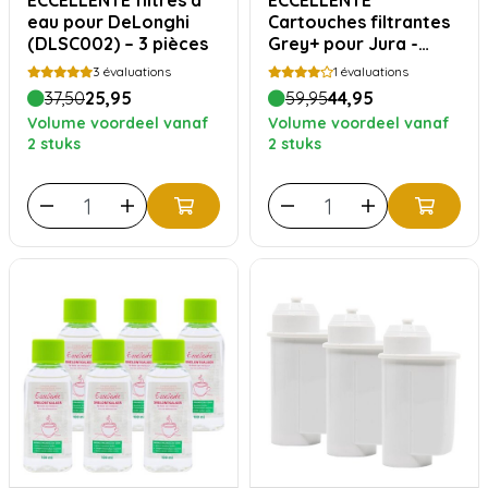
ECCELLENTE filtres à
ECCELLENTE
eau pour DeLonghi
Cartouches filtrantes
(DLSC002) – 3 pièces
Grey+ pour Jura -
Pack de 4
3
évaluations
1
évaluations
37,50
25,95
59,95
44,95
Volume voordeel vanaf
Volume voordeel vanaf
2 stuks
2 stuks