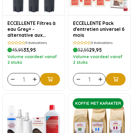
ECCELLENTE Filtres à
ECCELLENTE Pack
eau Grey+ -
d'entretien universel 6
alternative aux
mois
cartouches filtrantes
0
évaluations
0
évaluations
Jura Smart - 3 pièces
45,95
33,95
32,55
29,95
Volume voordeel vanaf
Volume voordeel vanaf
2 stuks
2 stuks
KOFFIE MET KARAKTER