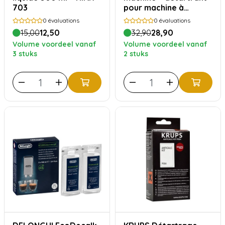
703
pour machine à
expresso - 12 x 25g
0
évaluations
0
évaluations
(SCC102)
15,00
12,50
32,90
28,90
Volume voordeel vanaf
Volume voordeel vanaf
3 stuks
2 stuks