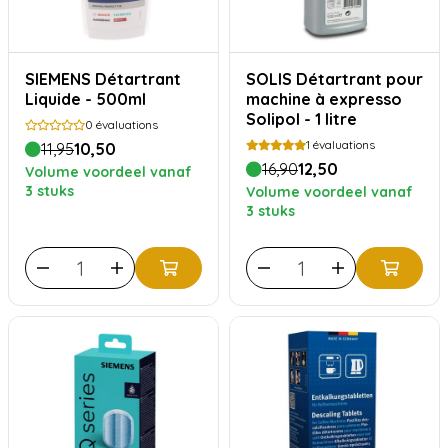
SIEMENS Détartrant
SOLIS Détartrant pour
Liquide - 500ml
machine à expresso
Solipol - 1 litre
0
évaluations
1
évaluations
11,95
10,50
16,90
12,50
Volume voordeel vanaf
3 stuks
Volume voordeel vanaf
3 stuks