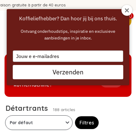
365 jours de réflexion !
0
Koffieliefhebber? Dan hoor jij bij ons thuis.
menu
Ontvang onderhoudstips, inspiratie en exclusieve
aanbiedingen in je inbox.
Accueil
/
Détartrage
Type
your
email
AIDE À LA SÉLECTION
Verzenden
Welke producten passen bij mijn
Tonen
koffiemachine?
Détartrants
188 articles
Filtres