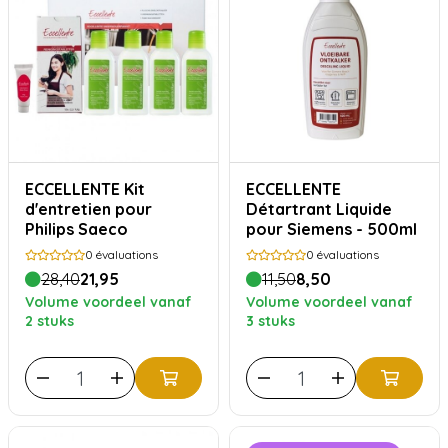
ECCELLENTE Kit
ECCELLENTE
d'entretien pour
Détartrant Liquide
Philips Saeco
pour Siemens - 500ml
0
évaluations
0
évaluations
28,40
21,95
11,50
8,50
Volume voordeel vanaf
Volume voordeel vanaf
2 stuks
3 stuks