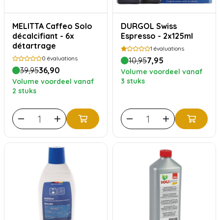
MELITTA Caffeo Solo
DURGOL Swiss
décalcifiant - 6x
Espresso - 2x125ml
détartrage
1
évaluations
0
évaluations
10,95
7,95
39,95
36,90
Volume voordeel vanaf
3 stuks
Volume voordeel vanaf
2 stuks