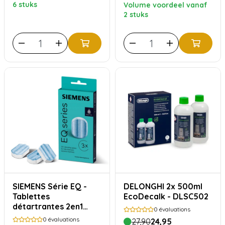
6 stuks
Volume voordeel vanaf
2 stuks
SIEMENS Série EQ -
DELONGHI 2x 500ml
Tablettes
EcoDecalk - DLSC502
détartrantes 2en1
0
évaluations
TZ80002A
0
évaluations
27,90
24,95