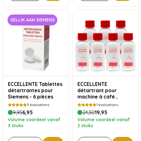
GELIJK AAN SIEMENS
ECCELLENTE Tablettes
ECCELLENTE
détartrantes pour
détartrant pour
Siemens - 6 pièces
machine à café
Senseo à dosettes - 7
3
évaluations
1
évaluations
pièces
9,95
6,95
24,50
19,95
Volume voordeel vanaf
Volume voordeel vanaf
3 stuks
2 stuks