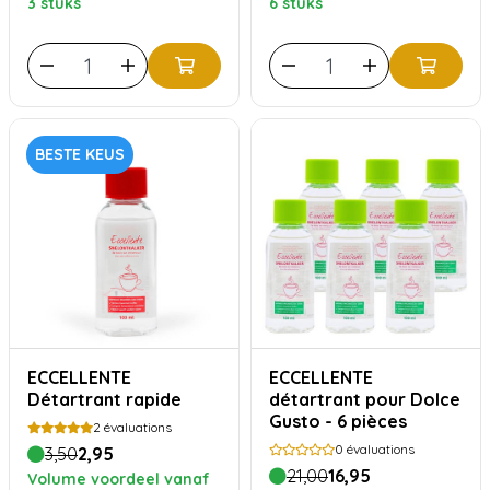
3 stuks
6 stuks
BESTE KEUS
ECCELLENTE
ECCELLENTE
Détartrant rapide
détartrant pour Dolce
Gusto - 6 pièces
2
évaluations
0
évaluations
3,50
2,95
21,00
16,95
Volume voordeel vanaf