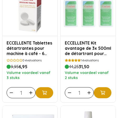
ECCELLENTE Tablettes
ECCELLENTE Kit
détartrantes pour
avantage de 3x 500ml
machine à café - 6
de détartrant pour
pièces
machine à café
0
évaluations
1
évaluations
DeLonghi
9,95
6,95
44,25
31,50
Volume voordeel vanaf
Volume voordeel vanaf
3 stuks
2 stuks