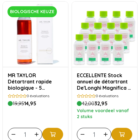
BIOLOGISCHE KEUZE
MR TAYLOR
ECCELLENTE Stock
Détartrant rapide
annuel de détartrant
biologique - 5
De'Longhi Magnifica S
utilisations
- 12 pièces
0
évaluations
0
évaluations
19,95
14,95
42,00
32,95
Volume voordeel vanaf
2 stuks