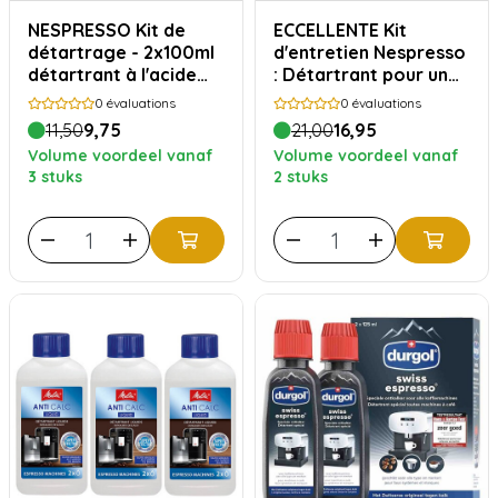
NESPRESSO Kit de
ECCELLENTE Kit
détartrage - 2x100ml
d'entretien Nespresso
détartrant à l'acide
: Détartrant pour un
lactique
an
0
évaluations
0
évaluations
11,50
9,75
21,00
16,95
Volume voordeel vanaf
Volume voordeel vanaf
3 stuks
2 stuks