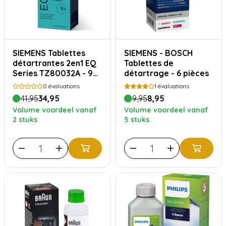
SIEMENS Tablettes
SIEMENS - BOSCH
détartrantes 2en1 EQ
Tablettes de
Series TZ80032A - 9
détartrage - 6 pièces
pièces
0
évaluations
1
évaluations
41,95
34,95
9,95
8,95
Volume voordeel vanaf
Volume voordeel vanaf
2 stuks
5 stuks