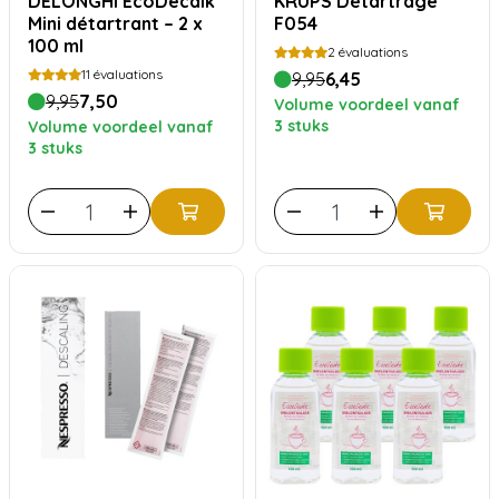
DELONGHI EcoDecalk
KRUPS Détartrage
Mini détartrant – 2 x
F054
100 ml
2
évaluations
11
évaluations
9,95
6,45
9,95
7,50
Volume voordeel vanaf
3 stuks
Volume voordeel vanaf
3 stuks