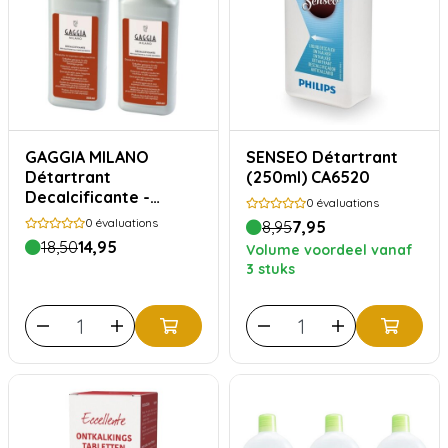
GAGGIA MILANO
SENSEO Détartrant
Détartrant
(250ml) CA6520
Decalcificante -
0
évaluations
2x250ml
0
évaluations
8,95
7,95
18,50
14,95
Volume voordeel vanaf
3 stuks