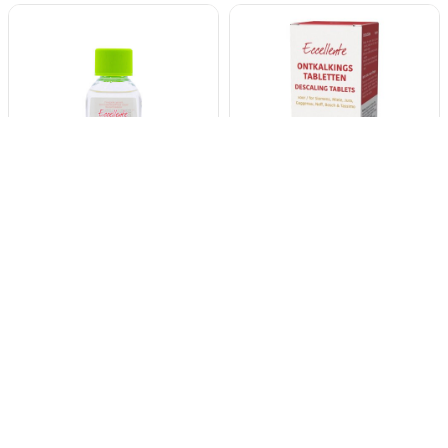
ECCELLENTE
ECCELLENTE Pastilles
Détartrant rapide
détartrantes pour
pour Delonghi
Tassimo - 6 pièces
5
évaluations
0
évaluations
3,50
2,95
9,95
6,95
Volume voordeel vanaf
Volume voordeel vanaf
6 stuks
3 stuks