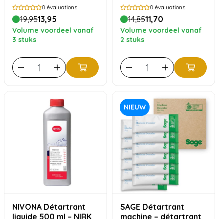
0
évaluations
0
évaluations
19,95
13,95
14,85
11,70
Volume voordeel vanaf
Volume voordeel vanaf
3 stuks
2 stuks
NIEUW
NIVONA Détartrant
SAGE Détartrant
liquide 500 ml – NIRK
machine – détartrant