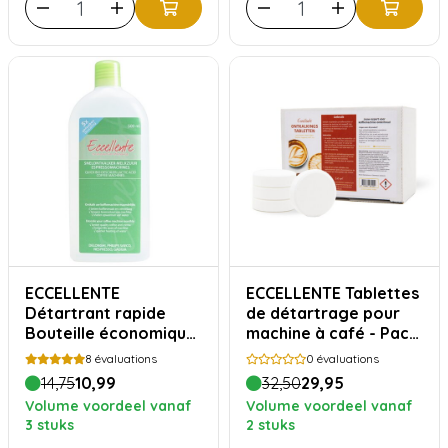
ECCELLENTE
ECCELLENTE Tablettes
Détartrant rapide
de détartrage pour
Bouteille économique
machine à café - Pack
- Acide lactique
économique de 30
8
évaluations
0
évaluations
pièces
14,75
10,99
32,50
29,95
Volume voordeel vanaf
Volume voordeel vanaf
3 stuks
2 stuks