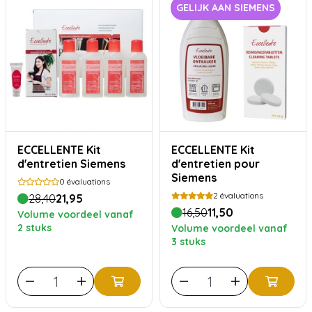
GELIJK AAN SIEMENS
ECCELLENTE Kit
ECCELLENTE Kit
d'entretien Siemens
d'entretien pour
Siemens
0
évaluations
2
évaluations
28,40
21,95
16,50
11,50
Volume voordeel vanaf
2 stuks
Volume voordeel vanaf
3 stuks