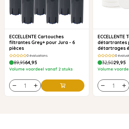
ECCELLENTE Cartouches
ECCELLENTE Tablettes
filtrantes Grey+ pour Jura - 6
détartrantes 
pièces
détartrages 
0
évaluations
0
évalua
89,95
64,95
32,50
29,95
Volume voordeel vanaf 2 stuks
Volume voordee