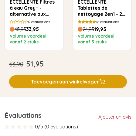
ECCELLENTE Filtres
ECCELLENTE
à eau Grey+ -
Tablettes de
alternative aux
nettoyage 2en1 - 25
cartouches
pièces
0
évaluations
16
évaluations
filtrantes Jura
45,95
33,95
24,95
19,95
Smart - 3 pièces
Volume voordeel
Volume voordeel
vanaf 2 stuks
vanaf 3 stuks
51,95
53,90
Toevoegen aan winkelwagen
Évaluations
Ajouter un avis
0/5 (0 évaluations)