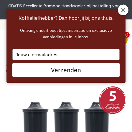
GRATIS Eccellente Bamboe Handwaaier bij bestelling vanaf
€50 | Actie verlengd t.e.m. 6 augustus!
Koffieliefhebber? Dan hoor jij bij ons thuis.
rtir de 40 euros
365 jours de réf
Ontvang onderhoudstips, inspiratie en exclusieve
0
aanbiedingen in je inbox.
menu
Type
your
email
Accueil
/
ECCELLENTE Filtres à eau Grey+ - alternative aux cartouches
Verzenden
filtrantes Jura Smart - 3 pièces