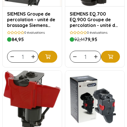
SIEMENS Groupe de
SIEMENS EQ.700
percolation - unité de
EQ.900 Groupe de
brassage Siemens
percolation - unité de
type 11014118
brassage Siemens
0
évaluations
0
évaluations
type 11047614
84,95
92,44
79,95