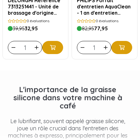
DELONGHI Référence
PHILIPS Forfait
7313251441 - Unité de
d'entretien AquaClean
brassage d'origine
- 1 an d'entretien
pour ESAM et EAM
complet de la machine
0
évaluations
0
évaluations
à café
39,95
32,95
82,95
77,95
L'importance de la graisse
silicone dans votre machine à
café
Le lubrifiant, souvent appelé graisse silicone,
joue un rôle crucial dans l'entretien des
machines à expresso, principalement pour les