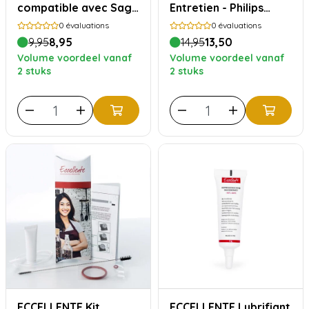
compatible avec Sage
Entretien - Philips
et Breville
Saeco
0
évaluations
0
évaluations
9,95
8,95
14,95
13,50
Volume voordeel vanaf
Volume voordeel vanaf
2 stuks
2 stuks
ECCELLENTE Kit
ECCELLENTE Lubrifiant