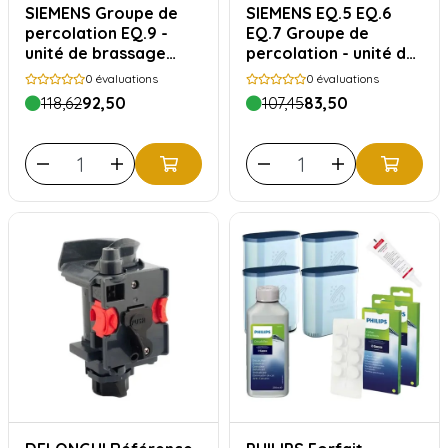
SIEMENS Groupe de
SIEMENS EQ.5 EQ.6
percolation EQ.9 -
EQ.7 Groupe de
unité de brassage
percolation - unité de
Siemens type
brassage Siemens
0
évaluations
0
évaluations
11043543
type 11014117
118,62
92,50
107,45
83,50