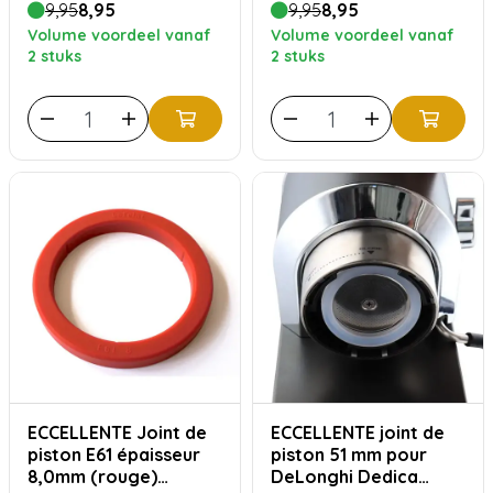
9,95
8,95
9,95
8,95
Isomac Quickmill etc
Volume voordeel vanaf
Volume voordeel vanaf
2 stuks
2 stuks
ECCELLENTE Joint de
ECCELLENTE joint de
piston E61 épaisseur
piston 51 mm pour
8,0mm (rouge)
DeLonghi Dedica