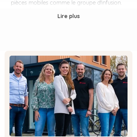
pièces mobiles comme le groupe d'infusion.
Lorsqu'une machine à expresso se met en
Lire plus
marche pour préparer une délicieuse tasse de
café, le groupe d'infusion est utilisé
intensivement. Pour que ce processus se
déroule en douceur et efficacement, il est
essentiel de lubrifier régulièrement le groupe
d'infusion avec un lubrifiant de qualité.
Notre gamme de graisse silicone
sur Eccellente.be
Sur Eccellente.be, vous trouverez une vaste
gamme de lubrifiants adaptés à chaque type
de machine à café automatique. Notre sélection
de lubrifiants est universellement utilisable pour
toutes les machines à café dotées d'un groupe
d'infusion amovible. Le grand avantage de
notre graisse silicone est qu'elle ne laisse ni