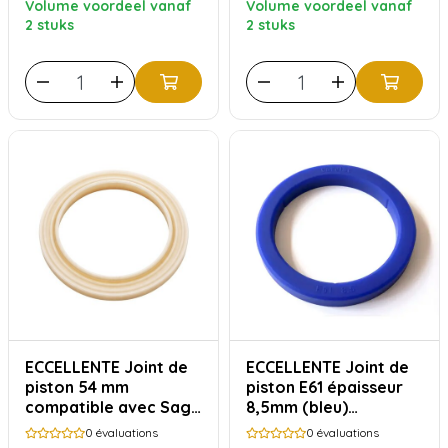
Volume voordeel vanaf
Volume voordeel vanaf
2 stuks
2 stuks
ECCELLENTE Joint de
ECCELLENTE Joint de
piston 54 mm
piston E61 épaisseur
compatible avec Sage
8,5mm (bleu)
& Breville
compatible avec
0
évaluations
0
évaluations
Faema Rocket Kees