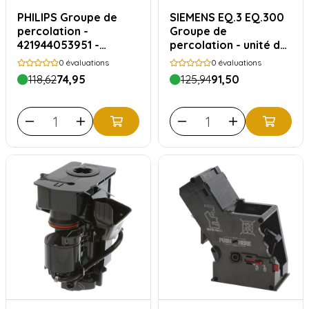
PHILIPS Groupe de
SIEMENS EQ.3 EQ.300
percolation -
Groupe de
421944053951 -
percolation - unité de
CP1062
brassage Siemens
0
évaluations
0
évaluations
type 11041311
118,62
74,95
125,94
91,50