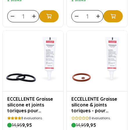
ECCELLENTE Graisse
ECCELLENTE Graisse
silicone et joints
silicone & joints
toriques pour
toriques - pour
Delonghi
Siemens Bosch
8
évaluations
0
évaluations
14,95
9,95
14,95
9,95