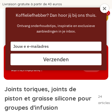
uros
365 jours de réflexion !
0
Koffieliefhebber? Dan hoor jij bij ons thuis.
menu
Ontvang onderhoudstips, inspiratie en exclusieve
aanbiedingen in je inbox.
Accueil
/
Lubrifiant
Type
your
email
AIDE À LA SÉLECTION
Verzenden
Welke producten passen bij mijn
Tonen
koffiemachine?
Joints toriques, joints de
24
piston et graisse silicone pour
articles
groupes d'infusion