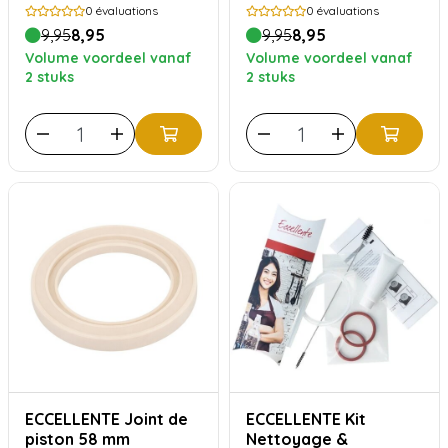
compatible
(EC680 & EC685)
0
évaluations
0
évaluations
notamment avec Kees
9,95
8,95
9,95
8,95
Volume voordeel vanaf
Volume voordeel vanaf
2 stuks
2 stuks
ECCELLENTE Joint de
ECCELLENTE Kit
piston 58 mm
Nettoyage &