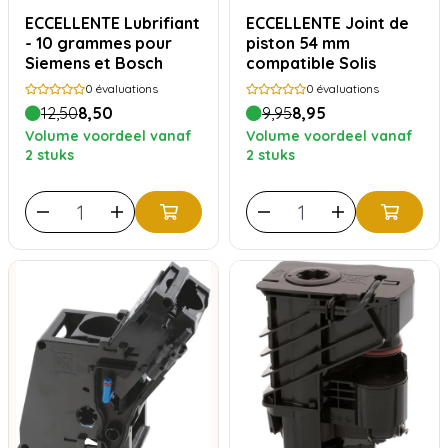
ECCELLENTE Lubrifiant
ECCELLENTE Joint de
- 10 grammes pour
piston 54 mm
Siemens et Bosch
compatible Solis
0
évaluations
0
évaluations
12,50
8,50
9,95
8,95
Volume voordeel vanaf
Volume voordeel vanaf
2 stuks
2 stuks