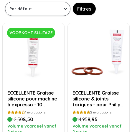
Filtres
VOORKOMT SLIJTAGE
ECCELLENTE Graisse
ECCELLENTE Graisse
silicone pour machine
silicone & joints
à expresso - 10
toriques - pour Philips
grammes
Saeco
1
évaluations
2
évaluations
12,50
8,50
14,95
9,95
Volume voordeel vanaf
Volume voordeel vanaf
2 stuks
2 stuks