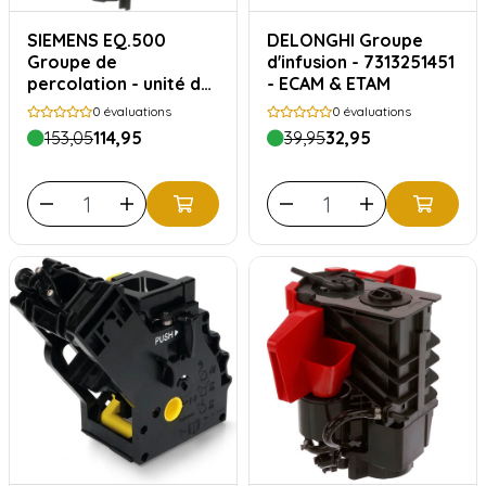
SIEMENS EQ.500
DELONGHI Groupe
Groupe de
d'infusion - 7313251451
percolation - unité de
- ECAM & ETAM
brassage Siemens
0
évaluations
0
évaluations
type 11040688
153,05
114,95
39,95
32,95