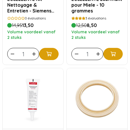
Nettoyage &
pour Miele - 10
Entretien - Siemens
grammes
Bosch
0
évaluations
3
évaluations
14,95
13,50
12,50
8,50
Volume voordeel vanaf
Volume voordeel vanaf
2 stuks
2 stuks