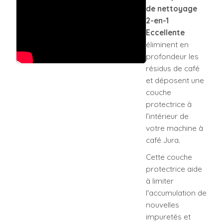
de nettoyage
2-en-1
Eccellente
éliminent en
profondeur les
résidus de café
et déposent une
couche
protectrice à
l’intérieur de
votre machine à
café Jura.
Cette couche
protectrice aide
à limiter
l'accumulation de
nouvelles
impuretés et