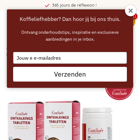
365 jours de réflexion !
0
Koffieliefhebber? Dan hoor jij bij ons thuis.
menu
Ontvang onderhoudstips, inspiratie en exclusieve
aanbiedingen in je inbox.
Accueil
/
ECCELLENTE Kit d'entretien pour Jura – Détartrant et Tablettes de
nettoyage (jusqu'à 1 an)
Type
your
email
Verzenden
GOED VOOR 1 JAAR