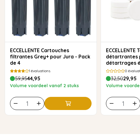
ECCELLENTE Cartouches
ECCELLENTE Tablettes
filtrantes Grey+ pour Jura - Pack
détartrantes 
de 4
détartrages 
1
évaluations
0
évalua
59,95
44,95
32,50
29,95
Volume voordeel vanaf 2 stuks
Volume voordee