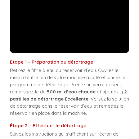
Étape 1 – Préparation du détartrage
Retirez le filtre à eau du réservoir d’eau. Ouvrez le
menu d’entretien de votre machine à café et lancez le
programme de détartrage. Prenez un verre doseur,
remplissez-le de
500 ml d’eau chaude
et ajoutez-y
2
pastilles de détartrage Eccellente
. Versez la solution
de détartrage dans le réservoir d’eau et remettez le
réservoir en place dans la machine.
Étape 2 – Effectuer le détartrage
Suivez les instructions qui s'affichent sur l'écran de