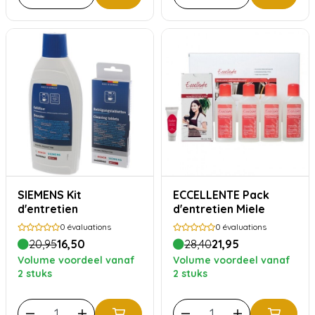
SIEMENS Kit
ECCELLENTE Pack
d'entretien
d'entretien Miele
0
évaluations
0
évaluations
20,95
16,50
28,40
21,95
Volume voordeel vanaf
Volume voordeel vanaf
2 stuks
2 stuks