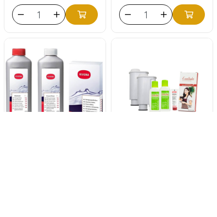
NIVONA CLEAN³BOX
ECCELLENTE Kit
NICB 300 Kit avantage
d'entretien pour
Philips Saeco
0
évaluations
0
évaluations
44,95
35,95
45,00
37,50
Volume voordeel vanaf
2 stuks
Volume voordeel vanaf
2 stuks