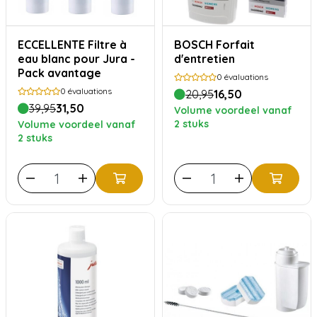
ECCELLENTE Filtre à
BOSCH Forfait
eau blanc pour Jura -
d'entretien
Pack avantage
0
évaluations
0
évaluations
20,95
16,50
39,95
31,50
Volume voordeel vanaf
2 stuks
Volume voordeel vanaf
2 stuks