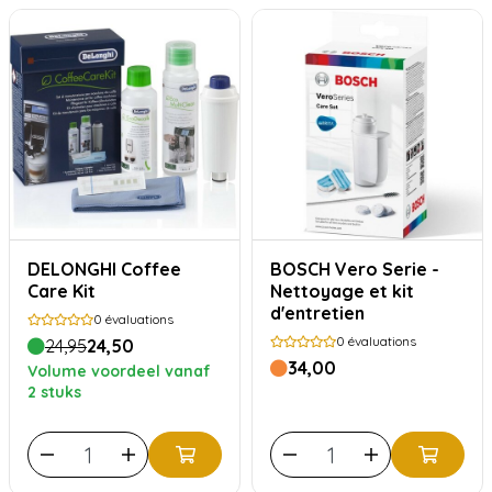
DELONGHI Coffee
BOSCH Vero Serie -
Care Kit
Nettoyage et kit
d'entretien
0
évaluations
0
évaluations
24,95
24,50
34,00
Volume voordeel vanaf
2 stuks