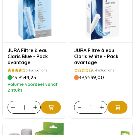
JURA Filtre à eau
JURA Filtre à eau
Claris Blue - Pack
Claris White - Pack
avantage
avantage
3
évaluations
0
évaluations
49,95
44,25
49,95
39,00
Volume voordeel vanaf
2 stuks