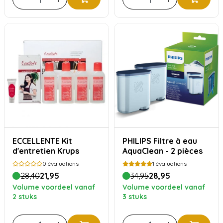
ECCELLENTE Kit
PHILIPS Filtre à eau
d'entretien Krups
AquaClean - 2 pièces
0
évaluations
1
évaluations
28,40
21,95
34,95
28,95
Volume voordeel vanaf
Volume voordeel vanaf
2 stuks
3 stuks