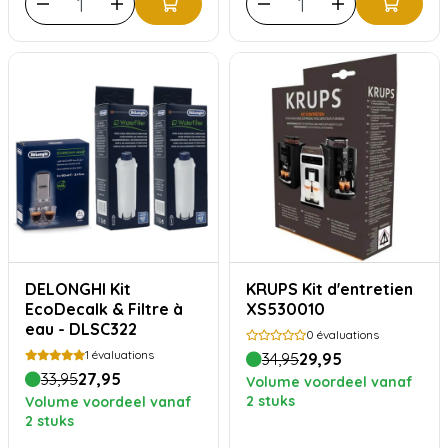
DELONGHI Kit
KRUPS Kit d'entretien
EcoDecalk & Filtre à
XS530010
eau - DLSC322
0
évaluations
1
évaluations
34,95
29,95
33,95
27,95
Volume voordeel vanaf
2 stuks
Volume voordeel vanaf
2 stuks