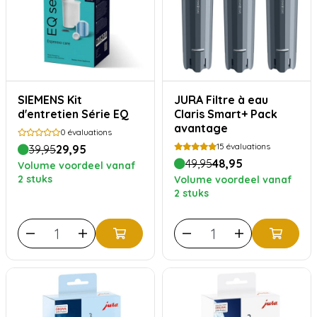
SIEMENS Kit
JURA Filtre à eau
d'entretien Série EQ
Claris Smart+ Pack
avantage
0
évaluations
15
évaluations
39,95
29,95
49,95
48,95
Volume voordeel vanaf
2 stuks
Volume voordeel vanaf
2 stuks