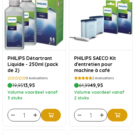
PHILIPS Détartrant
PHILIPS SAECO Kit
Liquide - 250ml (pack
d'entretien pour
de 2)
machine à café
0
évaluations
2
évaluations
19,95
13,95
64,99
49,95
Volume voordeel vanaf
Volume voordeel vanaf
3 stuks
2 stuks