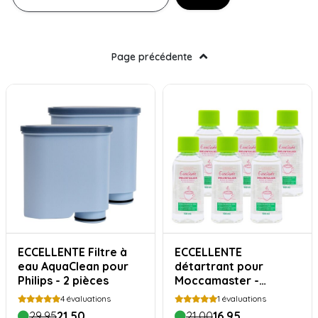
Page précédente
ECCELLENTE Filtre à
ECCELLENTE
eau AquaClean pour
détartrant pour
Philips - 2 pièces
Moccamaster -
machine à café filtre
4
évaluations
1
évaluations
Technivorm - 6 pièces
29,95
21,50
21,00
16,95