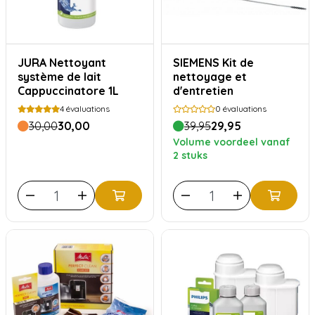
JURA Nettoyant
SIEMENS Kit de
système de lait
nettoyage et
Cappuccinatore 1L
d'entretien
4
évaluations
0
évaluations
30,00
30,00
39,95
29,95
Volume voordeel vanaf
2 stuks