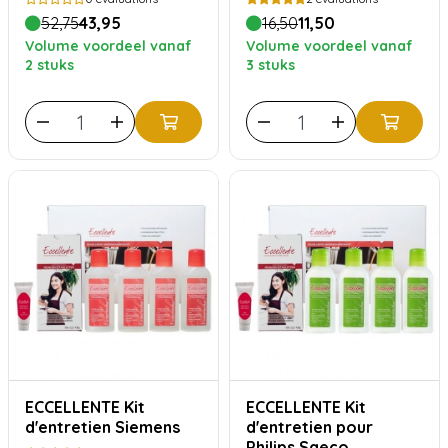
pastilles de nettoyage
52,75
43,95
16,50
11,50
pour machines à café
Volume voordeel vanaf
Volume voordeel vanaf
2 stuks
3 stuks
ECCELLENTE Kit
ECCELLENTE Kit
d'entretien Siemens
d'entretien pour
Philips Saeco