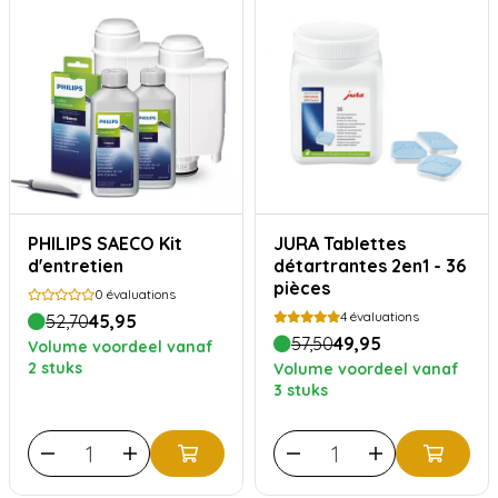
PHILIPS SAECO Kit
JURA Tablettes
d'entretien
détartrantes 2en1 - 36
pièces
0
évaluations
4
évaluations
52,70
45,95
57,50
49,95
Volume voordeel vanaf
2 stuks
Volume voordeel vanaf
3 stuks