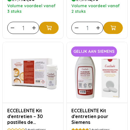
Volume voordeel vanaf
Volume voordeel vanaf
3 stuks
2 stuks
GELIJK AAN SIEMENS
ECCELLENTE Kit
ECCELLENTE Kit
d'entretien – 30
d'entretien pour
pastilles de
Siemens
détartrage + 30
0
évaluations
2
évaluations