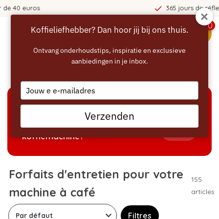
365 jours de réflexion !
0
Koffieliefhebber? Dan hoor jij bij ons thuis.
menu
Ontvang onderhoudstips, inspiratie en exclusieve
aanbiedingen in je inbox.
Accueil
/
Forfaits
Type
your
email
AIDE À LA SÉLECTION
Verzenden
Welke producten passen bij mijn
Tonen
koffiemachine?
Forfaits d'entretien pour votre
155
machine à café
articles
Filtres