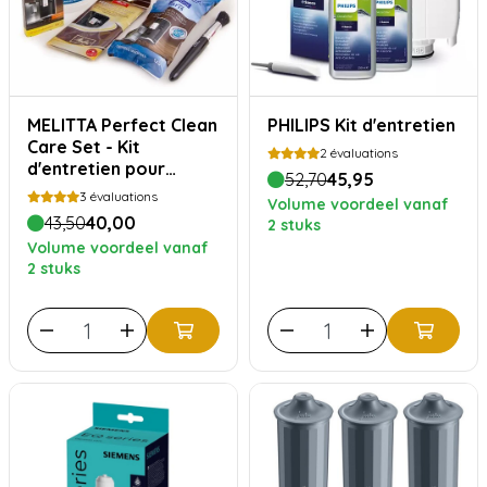
MELITTA Perfect Clean
PHILIPS Kit d'entretien
Care Set - Kit
2
évaluations
d'entretien pour
52,70
45,95
machines à café
3
évaluations
Volume voordeel vanaf
automatiques
43,50
40,00
2 stuks
Volume voordeel vanaf
2 stuks