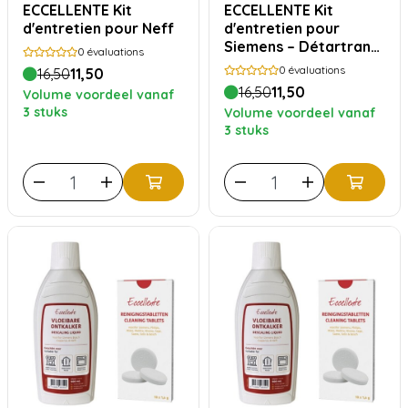
ECCELLENTE Kit
ECCELLENTE Kit
d'entretien pour Neff
d'entretien pour
Siemens – Détartrant
0
évaluations
500 ml + 10 pastilles
0
évaluations
16,50
11,50
nettoyantes
16,50
11,50
Volume voordeel vanaf
3 stuks
Volume voordeel vanaf
3 stuks