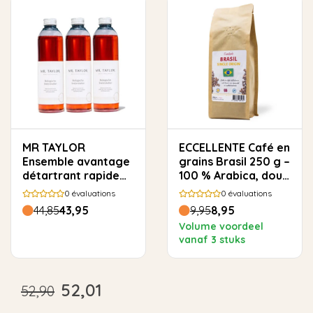
MR TAYLOR
ECCELLENTE Café en
Ensemble avantage
grains Brasil 250 g –
détartrant rapide
100 % Arabica, doux
biologique
et rond
0
évaluations
0
évaluations
44,85
43,95
9,95
8,95
Volume voordeel
vanaf 3 stuks
52,01
52,90