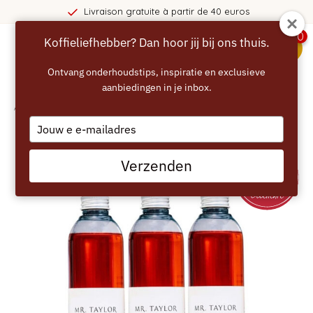
Livraison gratuite à partir de 40 euros
0
Koffieliefhebber? Dan hoor jij bij ons thuis.
menu
Ontvang onderhoudstips, inspiratie en exclusieve
aanbiedingen in je inbox.
Accueil
/
MR TAYLOR Ensemble avantage détartrant rapide biologique
Type
your
email
Verzenden