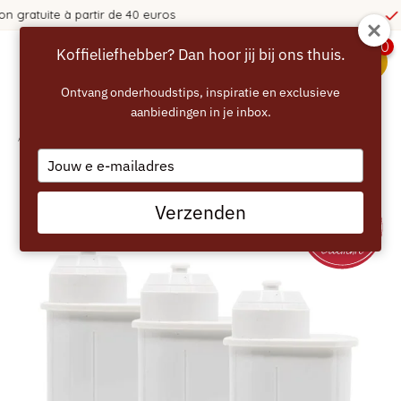
365 jours de réflexion !
0
Koffieliefhebber? Dan hoor jij bij ons thuis.
menu
Ontvang onderhoudstips, inspiratie en exclusieve
aanbiedingen in je inbox.
Accueil
/
ECCELLENTE Filtre à eau pour SIEMENS EQ Series - Pack avantage
Type
your
email
Verzenden