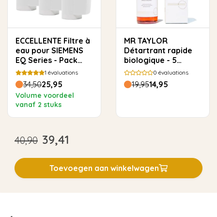
ECCELLENTE Filtre à
MR TAYLOR
eau pour SIEMENS
Détartrant rapide
EQ Series - Pack
biologique - 5
avantage
utilisations
1
évaluations
0
évaluations
34,50
25,95
19,95
14,95
Volume voordeel
vanaf 2 stuks
39,41
40,90
Toevoegen aan winkelwagen