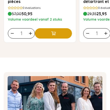
pièces
détartrant et
nettoyage
0
évaluations
0
évalua
57,00
50,95
29,35
23,95
Volume voordeel vanaf 2 stuks
Volume voordee