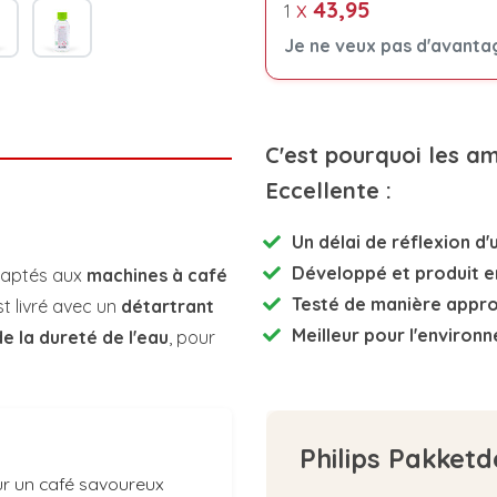
x
43,95
1
Je ne veux pas d'avanta
C'est pourquoi les a
Eccellente :
Un délai de réflexion d'u
Développé et
produit e
daptés aux
machines à café
Testé de manière appr
st livré avec un
détartrant
Meilleur pour l'environ
e la dureté de l'eau
, pour
Philips Pakketd
ur un café savoureux