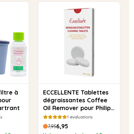
ECCELLENTE Tablettes
pour
dégraissantes Coffee
artrant
Oil Remover pour Philips
Saeco - 10 pièces
ns
1
évaluations
6,95
7,95