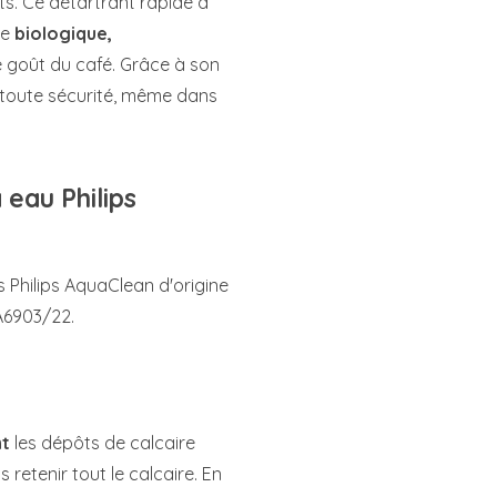
ets. Ce détartrant rapide à
ge
biologique,
le goût du café. Grâce à son
n toute sécurité, même dans
 eau Philips
s Philips AquaClean d'origine
A6903/22.
nt
les dépôts de calcaire
retenir tout le calcaire. En