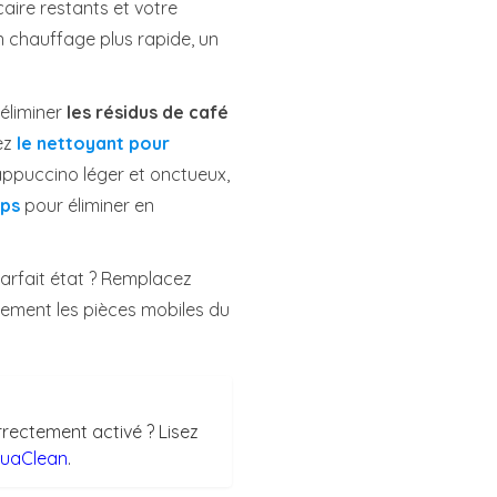
caire restants et votre
n chauffage plus rapide, un
’éliminer
les résidus de café
sez
le nettoyant pour
appuccino léger et onctueux,
ips
pour éliminer en
parfait état ? Remplacez
èrement les pièces mobiles du
rrectement activé ? Lisez
AquaClean
.