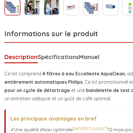
Informations sur le produit
Description
Spécifications
Manuel
Ce lot comprend
4 filtres à eau Eccellente AquaClean
, a
entièrement automatiques Philips
. Ce lot promotionnel e
pour un cycle de détartrage
et une
bandelette de test d
un entretien adéquat et un goût de café optimal.
Les principaux avantages en bref
pendant jusqu'à
✓Une qualité d'eau optimale
12 mois po