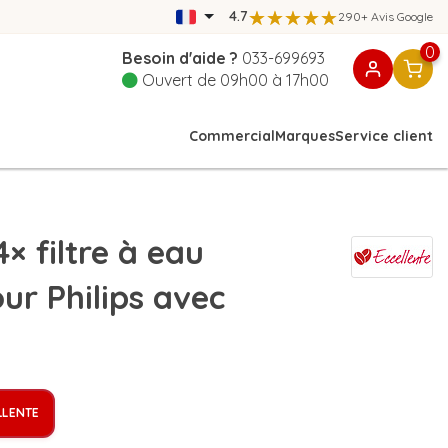
4.7
290+ Avis Google
0
Besoin d'aide ?
033-699693
Ouvert de 09h00 à 17h00
Commercial
Marques
Service client
 filtre à eau
r Philips avec
LLENTE