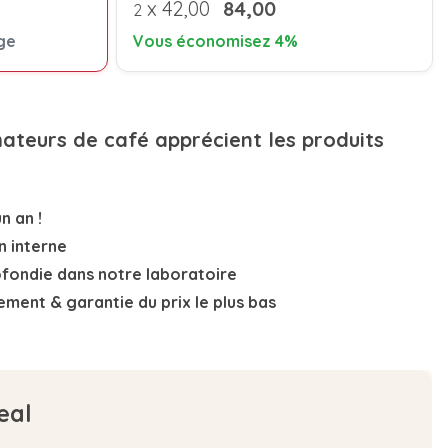
x
42,00
84,00
2
ge
Vous économisez 4%
mateurs de café apprécient les produits
n an !
n interne
ofondie
dans notre laboratoire
nement
& garantie du prix le plus bas
eal