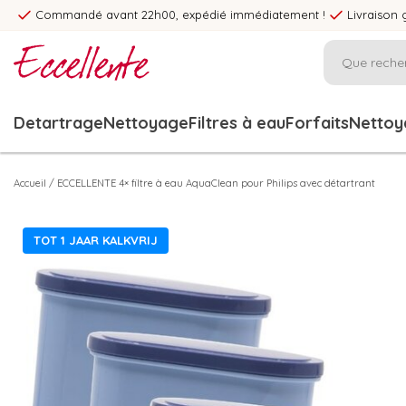
Commandé avant 22h00, expédié immédiatement !
Livraison 
Detartrage
Nettoyage
Filtres à eau
Forfaits
Nettoya
Accueil
/
ECCELLENTE 4× filtre à eau AquaClean pour Philips avec détartrant
TOT 1 JAAR KALKVRIJ