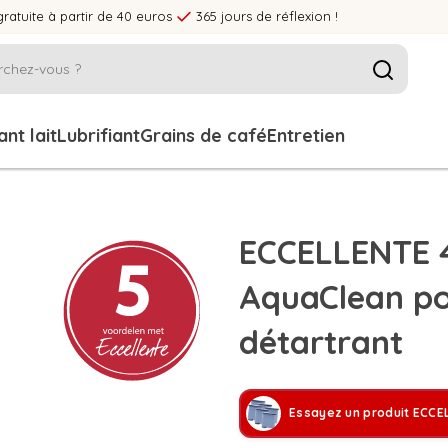
gratuite à partir de 40 euros
365 jours de réflexion !
nt lait
Lubrifiant
Grains de café
Entretien
ECCELLENTE 4×
AquaClean pou
détartrant
Essayez un produit ECCE