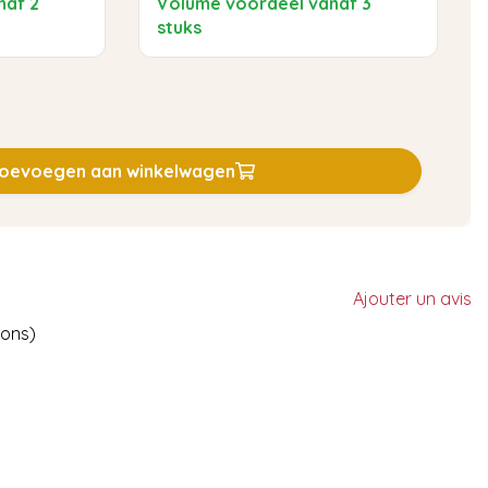
naf 2
Volume voordeel vanaf 3
stuks
oevoegen aan winkelwagen
Ajouter un avis
ions)