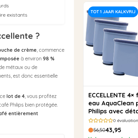
ourds
TOT 1 JAAR KALKVRIJ
ire existants
ccellente ?
couche de crème
, commence
omposée
à environ
98 %
, de métaux ou de
ents, est donc essentielle
ECCELLENTE 4× filtre à
 ce
lot de 4
, vous profitez
eau AquaClean 
café Philips bien protégée.
Philips avec dét
café entièrement
0
évaluatio
43,95
56,50