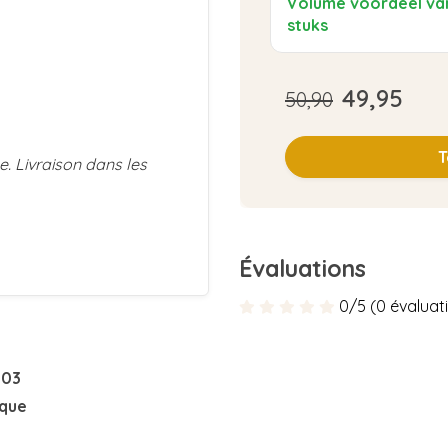
Volume voordeel va
stuks
49,95
50,90
T
e. Livraison dans les
Évaluations
0/5 (0 évaluat
903
ique