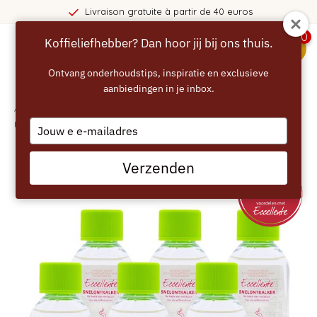
Livraison gratuite à partir de 40 euros
0
Koffieliefhebber? Dan hoor jij bij ons thuis.
menu
Ontvang onderhoudstips, inspiratie en exclusieve
aanbiedingen in je inbox.
Accueil
/
ECCELLENTE détartrant compatible avec Philips Baristina - 6
pièces
Type
your
email
Verzenden