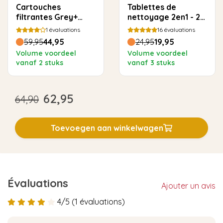
Cartouches
Tablettes de
filtrantes Grey+
nettoyage 2en1 - 25
pour Jura - Pack de
pièces
1
évaluations
16
évaluations
4
59,95
44,95
24,95
19,95
Volume voordeel
Volume voordeel
vanaf 2 stuks
vanaf 3 stuks
62,95
64,90
Toevoegen aan winkelwagen
Évaluations
Ajouter un avis
4/5 (1 évaluations)