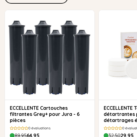
ECCELLENTE Cartouches
ECCELLENTE Tablettes
filtrantes Grey+ pour Jura - 6
détartrantes 
pièces
détartrages 
0
évaluations
0
évalua
89,95
64,95
32,50
29,95