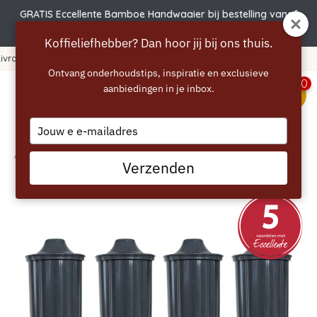
GRATIS Eccellente Bamboe Handwaaier bij bestelling vanaf
€50 | Actie verlengd t.e.m. 6 augustus!
Koffieliefhebber? Dan hoor jij bij ons thuis.
uros
365 jours de réflexion !
Ontvang onderhoudstips, inspiratie en exclusieve
0
aanbiedingen in je inbox.
menu
Type
your
email
Accueil
/
ECCELLENTE Cartouches filtrantes Grey+ pour Jura - Pack de 4
Verzenden