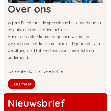
vos goûts.
Over ons
Quels grains de café Eccellente
vous conviennent ?
Wij zijn Eccellente, dé specialist in het onderhouden
en ontkalken van koffiemachines.
Vous avez du mal à choisir ? Utilisez notre
guide
Vanaf een zolderkamer begonnen we met de
des saveurs Eccellente
. Vous y découvrirez
verkoop van een koffiemachine en 17 jaar later zijn
rapidement quels grains de café correspondent
à vos préférences : doux, sucré, équilibré, corsé,
we uitgegroeid tot een team van specialisten in
puissant ou décaféiné.
onderhoud.
Aperçu de nos grains de café
Eccelente, dat is zuivere koffie
Eccellente
Lees meer
Vous hésitez entre plusieurs saveurs ? Dans
l'aperçu ci-dessous, vous pouvez facilement
comparer tous les cafés de spécialité Eccellente
Nieuwsbrief
d'origine unique en fonction de leur caractère,
de leurs notes gustatives et de leur intensité.