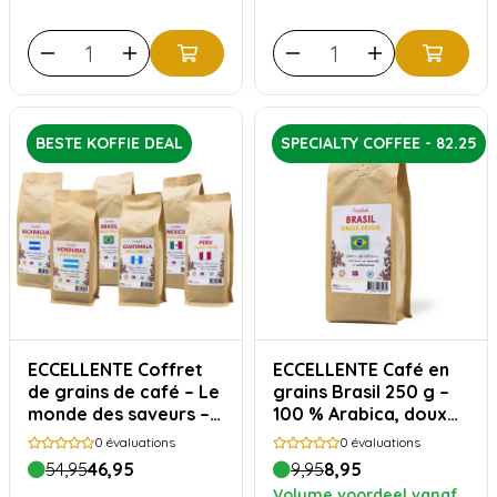
BESTE KOFFIE DEAL
SPECIALTY COFFEE - 82.25
ECCELLENTE Coffret
ECCELLENTE Café en
de grains de café – Le
grains Brasil 250 g –
monde des saveurs – 1
100 % Arabica, doux
500 grammes
et rond
0
évaluations
0
évaluations
54,95
46,95
9,95
8,95
Volume voordeel vanaf