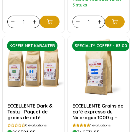
3 stuks
KOFFIE MET KARAKTER
SPECIALTY COFFEE - 83.00
ECCELLENTE Dark &
ECCELLENTE Grains de
Tasty - Paquet de
café expresso du
grains de café
Nicaragua 1000 g –
intenses - 750
100 % Arabica, doux
0
évaluations
1
évaluations
grammes
et onctueux