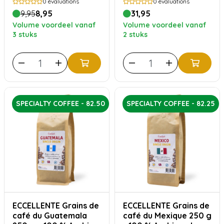
0
évaluations
0
évaluations
9,95
8,95
31,95
Volume voordeel vanaf
Volume voordeel vanaf
3 stuks
2 stuks
SPECIALTY COFFEE - 82.50
SPECIALTY COFFEE - 82.25
ECCELLENTE Grains de
ECCELLENTE Grains de
café du Guatemala
café du Mexique 250 g