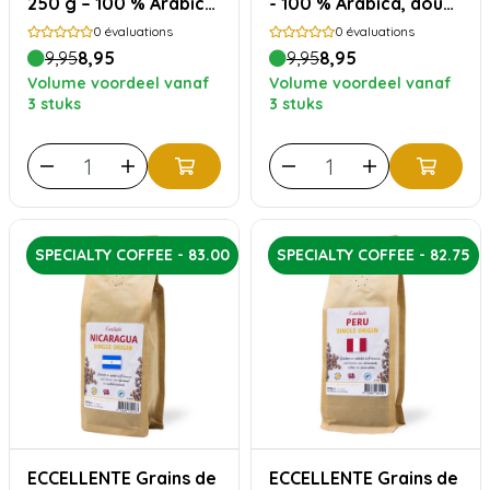
250 g – 100 % Arabica,
- 100 % Arabica, doux
riche et corsé
et accessible
0
évaluations
0
évaluations
9,95
8,95
9,95
8,95
Volume voordeel vanaf
Volume voordeel vanaf
3 stuks
3 stuks
SPECIALTY COFFEE - 83.00
SPECIALTY COFFEE - 82.75
ECCELLENTE Grains de
ECCELLENTE Grains de