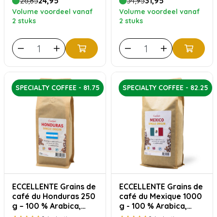
26,85
24,95
34,95
31,95
Volume voordeel vanaf
Volume voordeel vanaf
2 stuks
2 stuks
SPECIALTY COFFEE - 81.75
SPECIALTY COFFEE - 82.25
ECCELLENTE Grains de
ECCELLENTE Grains de
café du Honduras 250
café du Mexique 1000
g – 100 % Arabica,
g - 100 % Arabica,
équilibré et raffiné
doux et accessible