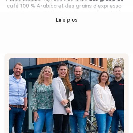
café 100 % Arabica et des grains d'expresso
soigneusement sélectionnés, au profil gustatif
caractéristique.
Lire plus
Tous nos grains de café sont
des cafés de
spécialité
d'origine unique
. Cela signifie que
chaque café provient d'un seul pays d'origine et
a été évalué en fonction de son goût, de son
arôme, de son équilibre et de sa qualité. Nos
grains de café sont fraîchement torréfiés aux
Pays-Bas et ont été développés pour les
amateurs de café qui souhaitent déguster un
café pur et de caractère.
La gamme se compose de sept saveurs de café
Eccellente : Nicaragua, Brésil, Mexique,
Honduras, Guatemala, Pérou et Pérou décaféiné.
Chaque café a son propre caractère : de
Doux
& Crémeux
à
Puissant & Corsé
. Vous pouvez
ainsi choisir facilement le café qui correspond à