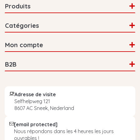
Chocolat
Produits
Grains de
Équilibré
au lait,
café du
7/10
et raffiné
noix &
Honduras
Catégories
sucre brun
Moka,
Mon compte
chocolat
Grains de
Riche et
et une
café du
7/10
corsé
subtile
B2B
Guatemala
note de
réglisse
Chocolat
Adresse de visite
Grains de
noir,
Puissant
Selfhelpweg 121
café du
amande &
8/10
et corsé
8607 AC Sneek, Nederland
Pérou
fruits
rouges
[email protected]
Chocolat
Nous répondons dans les 4 heures les jours
Grains de
Puissant
ouvrables !
noir,