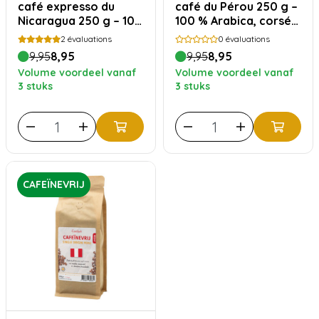
café expresso du
café du Pérou 250 g –
Nicaragua 250 g – 100
100 % Arabica, corsé
% Arabica, doux et
et intense
2
évaluations
0
évaluations
onctueux
9,95
8,95
9,95
8,95
Volume voordeel vanaf
Volume voordeel vanaf
3 stuks
3 stuks
CAFEÏNEVRIJ