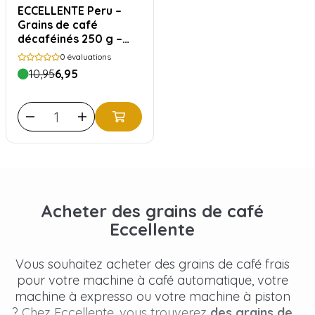
ECCELLENTE Peru –
Grains de café
décaféinés 250 g –
100 % Arabica, corsé
0
évaluations
et intense
10,95
6,95
Acheter des grains de café
Eccellente
Vous souhaitez acheter des grains de café frais
pour votre machine à café automatique, votre
machine à expresso ou votre machine à piston
? Chez Eccellente, vous trouverez
des grains de