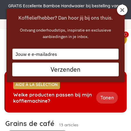
GRATIS Eccellente Bamboe Handwaaier bij bestelling vanaf
€50 | Actie verlengd t.e.m. 6 augustus!
Koffieliefhebber? Dan hoor jij bij ons thuis.
Livraison gratuite à partir de 40 euros
Ontvang onderhoudstips, inspiratie en exclusieve
0
aanbiedingen in je inbox.
menu
Type
your
Accueil
/
Grains de café
email
Verzenden
AIDE À LA SÉLECTION
Welke producten passen bij mijn
Tonen
koffiemachine?
Grains de café
13 articles