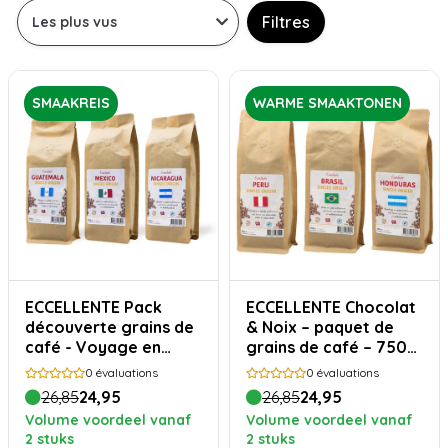
Filtres
SMAAKREIS
WARME SMAAKTONEN
ECCELLENTE Pack
ECCELLENTE Chocolat
découverte grains de
& Noix – paquet de
café - Voyage en
grains de café – 750
Amérique Centrale -
grammes
0
évaluations
0
évaluations
750 grammes
26,85
24,95
26,85
24,95
Volume voordeel vanaf
Volume voordeel vanaf
2 stuks
2 stuks