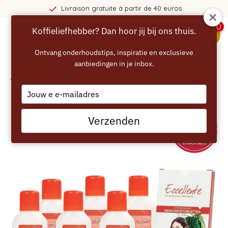
Livraison gratuite à partir de 40 euros
0
Koffieliefhebber? Dan hoor jij bij ons thuis.
menu
Ontvang onderhoudstips, inspiratie en exclusieve
aanbiedingen in je inbox.
Accueil
/
ECCELLENTE Pack d'entretien universel 6 mois
Type
your
email
Verzenden
EXTRA VOORDEEL