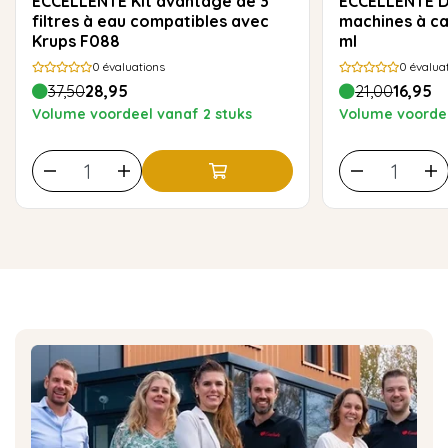
ECCELLENTE Kit avantage de 3
ECCELLENTE Détartrant pour
filtres à eau compatibles avec
machines à ca
Krups F088
ml
0
évaluations
0
évalua
37,50
28,95
21,00
16,95
Volume voordeel vanaf 2 stuks
Volume voordee