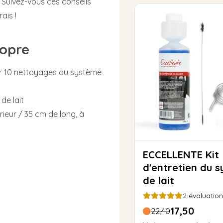
 Suivez-vous ces conseils
ais !
ropre
our 10 nettoyages du système
de lait
érieur / 35 cm de long, à
ECCELLENTE Kit
d'entretien du 
de lait
2
évaluation
17,50
22,40