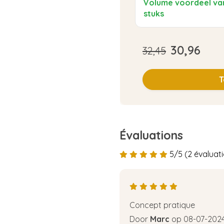
Volume voordeel va
stuks
30,96
32,45
T
Évaluations
5/5 (2 évaluat
Concept pratique
Door
Marc
op 08-07-202