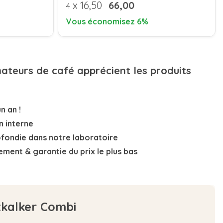
x
16,50
66,00
4
Vous économisez 6%
mateurs de café apprécient les produits
n an !
n interne
ofondie
dans notre laboratoire
nement
& garantie du prix le plus bas
tkalker Combi