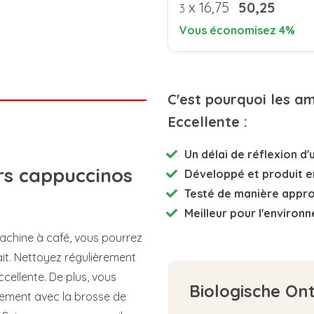
x
16,75
50,25
3
Vous économisez 4%
C'est pourquoi les a
Eccellente :
Un délai de réflexion d'u
rs cappuccinos
Développé et
produit e
Testé de manière appr
Meilleur pour l'environ
achine à café, vous pourrez
ait. Nettoyez régulièrement
ccellente. De plus, vous
Biologische On
atement avec la brosse de