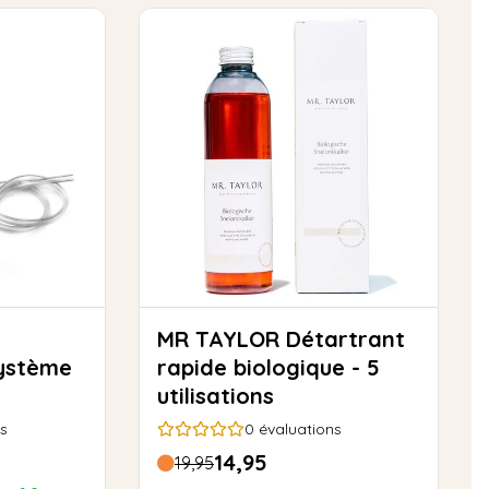
MR TAYLOR Détartrant
système
rapide biologique - 5
utilisations
s
0
évaluations
14,95
19,95