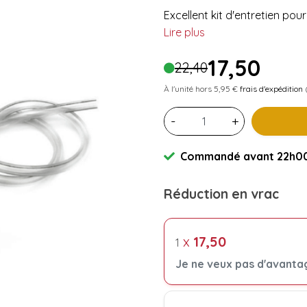
Excellent kit d'entretien pou
Lire plus
17,50
22,40
À l'unité hors 5,95 €
frais d'expédition
(
-
+
Commandé avant 22h00 
Réduction en vrac
x
17,50
1
Je ne veux pas d'avanta