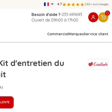
4.7
290+ Avis Google
0
Besoin d'aide ?
033-699693
Ouvert de 09h00 à 17h00
Commercial
Marques
Service client
t d'entretien du
it
s)
LLENTE