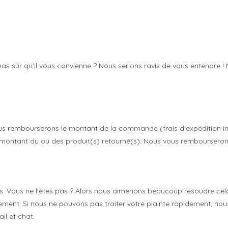
 sûr qu'il vous convienne ? Nous serions ravis de vous entendre ! 
 rembourserons le montant de la commande (frais d'expédition incl
ontant du ou des produit(s) retourné(s). Nous vous rembourseron
ous. Vous ne l'êtes pas ? Alors nous aimerions beaucoup résoudre ce
lement.
Si nous ne pouvons pas traiter votre plainte rapidement, no
il et chat.