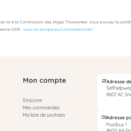
ez-la à la Commission des litiges Thuiswinkel.
Vous pouvez la joindr
péenne ODR :
www.ec.europa.eu/consumers/odr/
Mon compte
Adresse de
Selfhelpweg
8607 AC Sn
S'inscrire
Mes commandes
Ma liste de souhaits
Adresse p
Postbus 1
8600 AA Sn