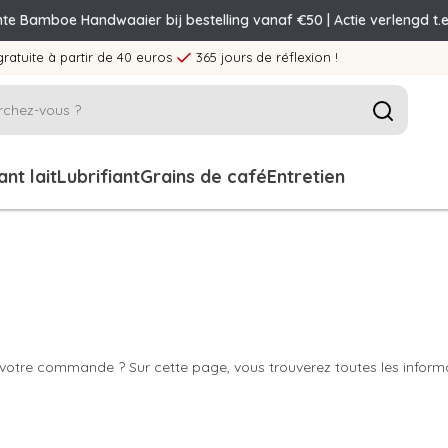
nte Bamboe Handwaaier bij bestelling vanaf €50 | Actie verlengd t.e
gratuite à partir de 40 euros
365 jours de réflexion !
nt lait
Lubrifiant
Grains de café
Entretien
 votre commande ? Sur cette page, vous trouverez toutes les informa