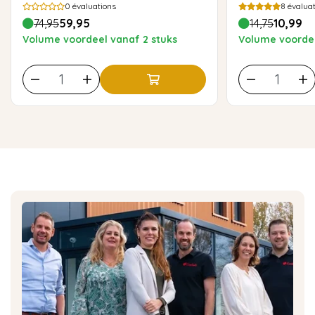
0
évaluations
8
évaluat
74,95
59,95
14,75
10,99
Volume voordeel vanaf 2 stuks
Volume voordee