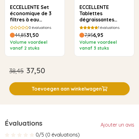
ECCELLENTE Set
ECCELLENTE
économique de 3
Tablettes
filtres à eau
dégraissantes
AquaClean
Coffee Oil Remover
0
évaluations
1
évaluations
compatibles avec
pour Philips Saeco -
44,85
31,50
7,95
6,95
Philips Saeco
10 pièces
Volume voordeel
Volume voordeel
vanaf 2 stuks
vanaf 3 stuks
37,50
38,45
Toevoegen aan winkelwagen
Évaluations
Ajouter un avis
0/5 (0 évaluations)