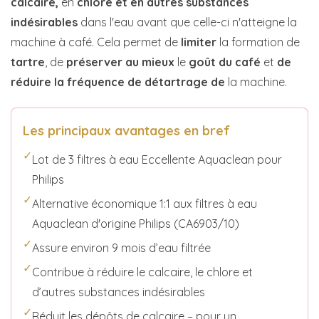
calcaire,
en
chlore et en autres substances
indésirables
dans l'eau avant que celle-ci n'atteigne la
machine à café. Cela permet de
limiter
la formation de
tartre
, de
préserver au mieux
le
goût du café
et
de
réduire la fréquence de détartrage de
la machine.
Les principaux avantages en bref
✓
Lot de 3 filtres à eau Eccellente Aquaclean pour
Philips
✓
Alternative économique 1:1 aux filtres à eau
Aquaclean d'origine Philips (CA6903/10)
✓
Assure environ 9 mois d’eau filtrée
✓
Contribue à réduire le calcaire, le chlore et
d’autres substances indésirables
✓
Réduit les dépôts de calcaire – pour un