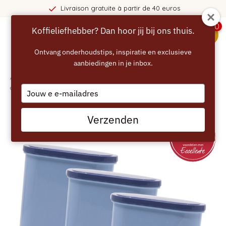
à partir de 40 euros
365 jours d
0
Koffieliefhebber? Dan hoor jij bij ons thuis.
menu
Ontvang onderhoudstips, inspiratie en exclusieve
aanbiedingen in je inbox.
Accueil
/
ECCELLENTE Set économique de 3 filtres à eau AquaClean
compatibles avec Philips Saeco
Type
your
email
Verzenden