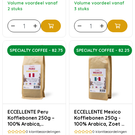
Volume voordeel vanaf
Volume voordeel vanaf
2 stuks
3 stuks
SPECIALTY COFFEE - 82.75
SPECIALTY COFFEE - 82.25
ECCELLENTE Peru
ECCELLENTE Mexico
Koffiebonen 250g –
Koffiebonen 250g -
100% Arabica,
100% Arabica, Zoet &
Krachtig & Stevig
Toegankelijk
0
klantbeoordelingen
0
klantbeoordelingen