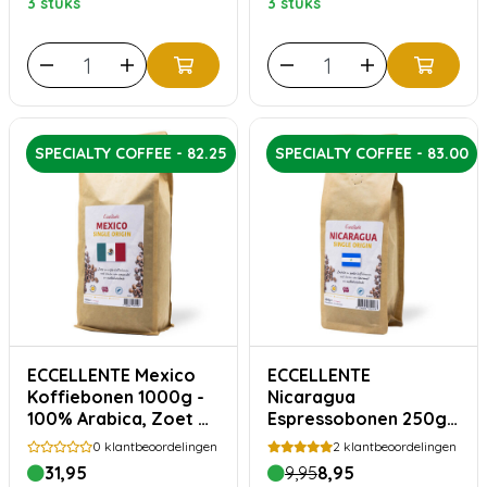
3 stuks
3 stuks
SPECIALTY COFFEE - 82.25
SPECIALTY COFFEE - 83.00
ECCELLENTE Mexico
ECCELLENTE
Koffiebonen 1000g -
Nicaragua
100% Arabica, Zoet &
Espressobonen 250g
Toegankelijk
– 100% Arabica, Zacht
0
klantbeoordelingen
2
klantbeoordelingen
& Romig
31,95
9,95
8,95