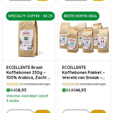
SPECIALTY COFFEE - 82.25
BESTE KOFFIE DEAL
ECCELLENTE Brasil
ECCELLENTE
Koffiebonen 250g –
Koffiebonen Pakket –
100% Arabica, Zacht &
Wereld van Smaak –
Rond
1500 gram
0
klantbeoordelingen
0
klantbeoordelingen
9,95
8,95
54,95
46,95
Volume voordeel vanaf
3 stuks