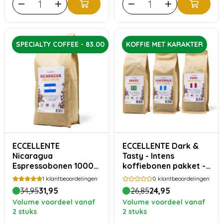
SPECIALTY COFFEE - 83.00
KOFFIE MET KARAKTER
ECCELLENTE
ECCELLENTE Dark &
Nicaragua
Tasty - Intens
Espressobonen 1000g
koffiebonen pakket -
– 100% Arabica, Zacht
750 gram
1
klantbeoordelingen
0
klantbeoordelingen
& Romig
34,95
31,95
26,85
24,95
Volume voordeel vanaf
Volume voordeel vanaf
2 stuks
2 stuks