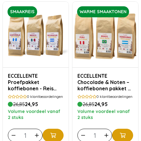
SMAAKREIS
WARME SMAAKTONEN
ECCELLENTE
ECCELLENTE
Proefpakket
Chocolade & Noten –
koffiebonen - Reis
koffiebonen pakket –
door Centraal-
750 gram
0
klantbeoordelingen
0
klantbeoordelingen
Amerika - 750 gram
26,85
24,95
26,85
24,95
Volume voordeel vanaf
Volume voordeel vanaf
2 stuks
2 stuks