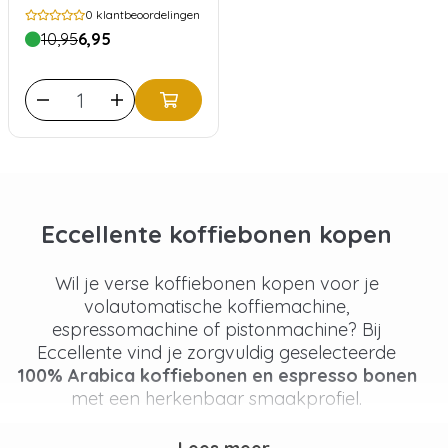
100% Arabica,
0
klantbeoordelingen
Krachtig & Stevig
10,95
6,95
Eccellente koffiebonen kopen
Wil je verse koffiebonen kopen voor je
volautomatische koffiemachine,
espressomachine of pistonmachine? Bij
Eccellente vind je zorgvuldig geselecteerde
100% Arabica koffiebonen en espresso bonen
met een herkenbaar smaakprofiel.
Al onze koffiebonen zijn
Single Origin
Specialty