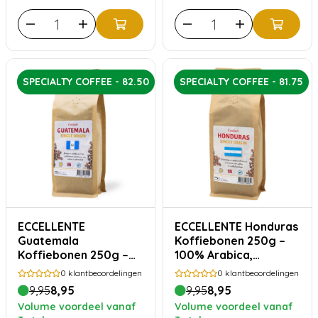
SPECIALTY COFFEE - 82.50
SPECIALTY COFFEE - 81.75
ECCELLENTE
ECCELLENTE Honduras
Guatemala
Koffiebonen 250g –
Koffiebonen 250g –
100% Arabica,
100% Arabica, Rijk &
Gebalanceerd &
0
klantbeoordelingen
0
klantbeoordelingen
Vol
Verfijnd
9,95
8,95
9,95
8,95
Volume voordeel vanaf
Volume voordeel vanaf