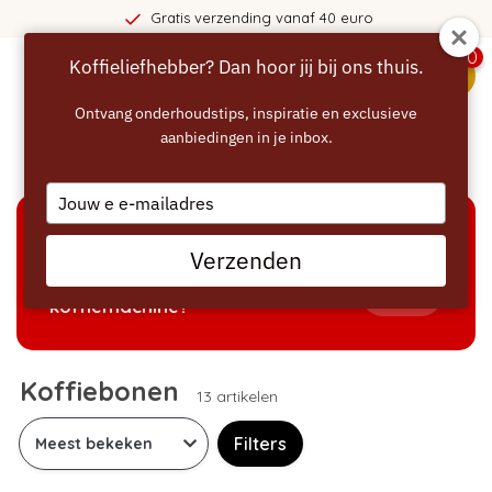
Gratis verzending vanaf 40 euro
0
Koffieliefhebber? Dan hoor jij bij ons thuis.
menu
Ontvang onderhoudstips, inspiratie en exclusieve
aanbiedingen in je inbox.
Home
/
Koffiebonen
Type
your
email
KEUZEHULP
Verzenden
Welke producten passen bij mijn
Tonen
koffiemachine?
Koffiebonen
13 artikelen
Filters