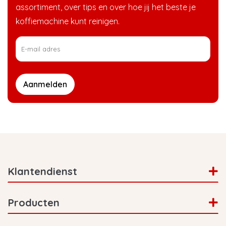
Brasil
vanille,
assortiment, over tips en over hoe jij het beste je
Zacht & Rond
Koffiebonen
amandel &
koffiemachine kunt reinigen.
honing
Karamel,
Mexico
Zoet &
vanille &
Koffiebonen
Toegankelijk
melkchocolad
Aanmelden
Melkchocolade
Honduras
Gebalanceerd
noten & bruine
Koffiebonen
& Verfijnd
suiker
Mokka,
Guatemala
Rijk & Vol
chocolade &
Koffiebonen
subtiele drop
Klantendienst
Donkere
Peru
Krachtig &
chocolade,
Producten
Koffiebonen
Stevig
amandel &
rode bessen