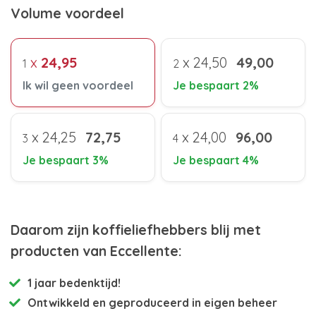
Volume voordeel
x
24,95
x
24,50
49,00
1
2
Ik wil geen voordeel
Je bespaart 2%
x
24,25
72,75
x
24,00
96,00
3
4
Je bespaart 3%
Je bespaart 4%
Daarom zijn koffieliefhebbers blij met
producten van Eccellente:
1 jaar bedenktijd!
Ontwikkeld en
geproduceerd in eigen beheer