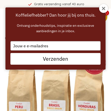
Gratis verzending vanaf 40 euro
0
Koffieliefhebber? Dan hoor jij bij ons thuis.
menu
Ontvang onderhoudstips, inspiratie en exclusieve
aanbiedingen in je inbox.
Home
/
ECCELLENTE Chocolade & Noten – koffiebonen pakket – 750 gram
Type
your
email
Verzenden
WARME SMAAKTONEN