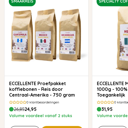
SMAAKREIS
SPECIALTY COF
ECCELLENTE Proefpakket
ECCELLENTE Mexico Koffiebonen
koffiebonen - Reis door
1000g - 100% 
Centraal-Amerika - 750 gram
Toegankelijk
0
klantbeoordelingen
0
klantb
26,85
24,95
31,95
Volume voordeel vanaf 2 stuks
Volume voordee