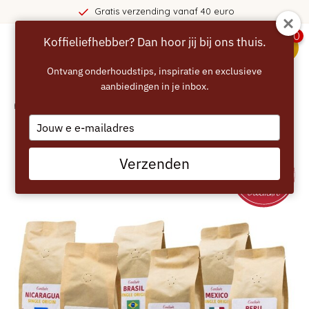
Gratis verzending vanaf 40 euro
0
Koffieliefhebber? Dan hoor jij bij ons thuis.
menu
Ontvang onderhoudstips, inspiratie en exclusieve
aanbiedingen in je inbox.
Home
/
ECCELLENTE Koffiebonen Pakket – Wereld van Smaak – 1500 gram
Type
your
email
Verzenden
BESTE KOFFIE DEAL