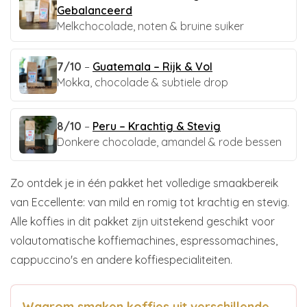
Gebalanceerd
Melkchocolade, noten & bruine suiker
7/10
–
Guatemala – Rijk & Vol
Mokka, chocolade & subtiele drop
8/10
–
Peru – Krachtig & Stevig
Donkere chocolade, amandel & rode bessen
Zo ontdek je in één pakket het volledige smaakbereik
van Eccellente: van mild en romig tot krachtig en stevig.
Alle koffies in dit pakket zijn uitstekend geschikt voor
volautomatische koffiemachines, espressomachines,
cappuccino's en andere koffiespecialiteiten.
Waarom smaken koffies uit verschillende