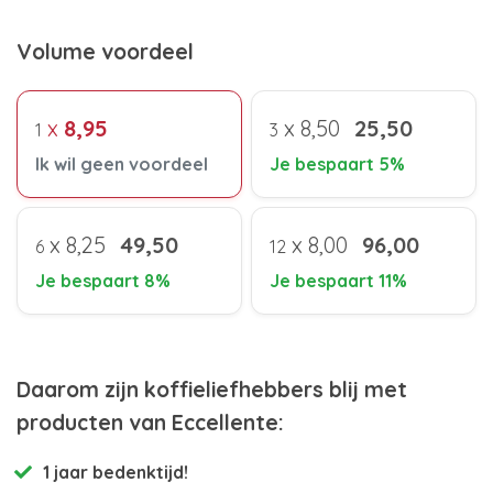
Volume voordeel
x
8,95
x
8,50
25,50
1
3
Ik wil geen voordeel
Je bespaart 5%
x
8,25
49,50
x
8,00
96,00
6
12
Je bespaart 8%
Je bespaart 11%
Daarom zijn koffieliefhebbers blij met
producten van Eccellente:
1 jaar bedenktijd!