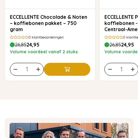
ECCELLENTE Chocolade & Noten
ECCELLENTE Proefpakket
– koffiebonen pakket – 750
koffiebonen -
gram
Centraal-Ame
0
klantbeoordelingen
0
klantb
26,85
24,95
26,85
24,95
Volume voordeel vanaf 2 stuks
Volume voordee