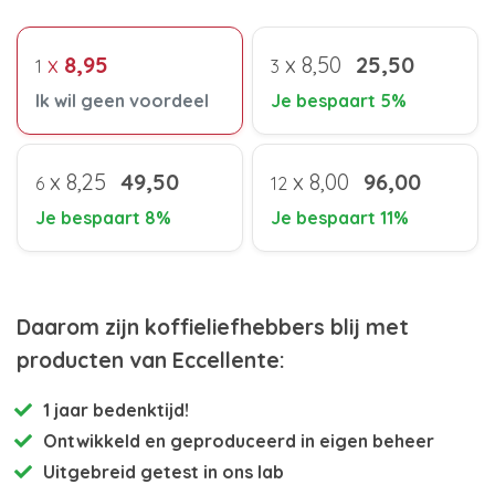
x
8,95
x
8,50
25,50
1
3
Ik wil geen voordeel
Je bespaart 5%
x
8,25
49,50
x
8,00
96,00
6
12
Je bespaart 8%
Je bespaart 11%
Daarom zijn koffieliefhebbers blij met
producten van Eccellente:
1 jaar bedenktijd!
Ontwikkeld en
geproduceerd in eigen beheer
Uitgebreid getest
in ons lab