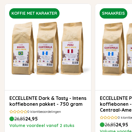
KOFFIE MET KARAKTER
SMAAKREIS
ECCELLENTE Dark & Tasty - Intens
ECCELLENTE Proefpakket
koffiebonen pakket - 750 gram
koffiebonen -
Centraal-Ame
0
klantbeoordelingen
0
klantb
26,85
24,95
26,85
24,95
Volume voordeel vanaf 2 stuks
Volume voordee