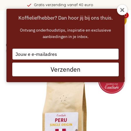
0 euro
365 dagen bedenktijd
0
Koffieliefhebber? Dan hoor jij bij ons thuis.
menu
Ontvang onderhoudstips, inspiratie en exclusieve
aanbiedingen in je inbox.
Home
/
ECCELLENTE Peru Koffiebonen 250g – 100% Arabica, Krachtig &
Stevig
Type
your
email
Verzenden
SPECIALTY COFFEE - 82.75