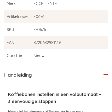
Merk
ECCELLENTE
Artikelcode
E0676
SKU
E-0676
EAN
8720682981139
Conditie
Nieuw
Handleiding
Koffiebonen instellen in een volautomaat –
3 eenvoudige stappen
Hoe stel je nieuwe koffiebonen in op een