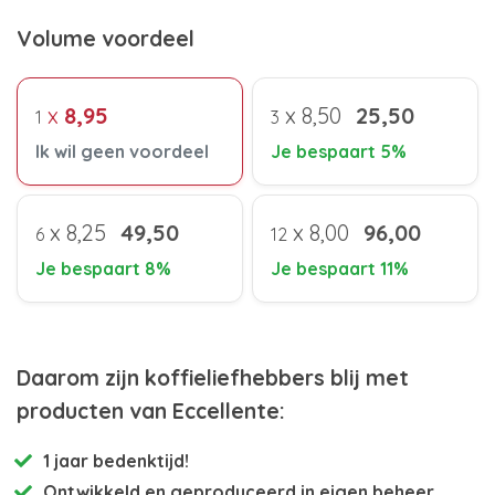
Volume voordeel
x
8,95
x
8,50
25,50
1
3
Ik wil geen voordeel
Je bespaart 5%
x
8,25
49,50
x
8,00
96,00
6
12
Je bespaart 8%
Je bespaart 11%
Daarom zijn koffieliefhebbers blij met
producten van Eccellente:
1 jaar bedenktijd!
Ontwikkeld en
geproduceerd in eigen beheer