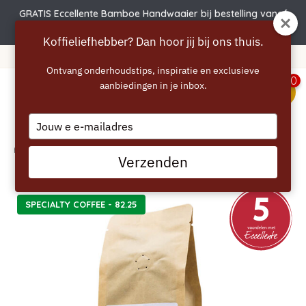
GRATIS Eccellente Bamboe Handwaaier bij bestelling vanaf
€50 | Actie verlengd t.e.m. 6 augustus!
Koffieliefhebber? Dan hoor jij bij ons thuis.
verzending vanaf 40 euro
36
Ontvang onderhoudstips, inspiratie en exclusieve
0
aanbiedingen in je inbox.
menu
Type
your
email
Home
/
ECCELLENTE Brasil Koffiebonen 250g – 100% Arabica, Zacht & Rond
Verzenden
SPECIALTY COFFEE - 82.25