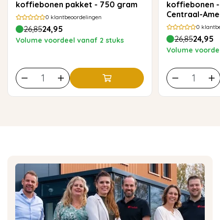
koffiebonen pakket - 750 gram
koffiebonen -
Centraal-Ame
0
klantbeoordelingen
0
klantb
26,85
24,95
26,85
24,95
Volume voordeel vanaf 2 stuks
Volume voordee