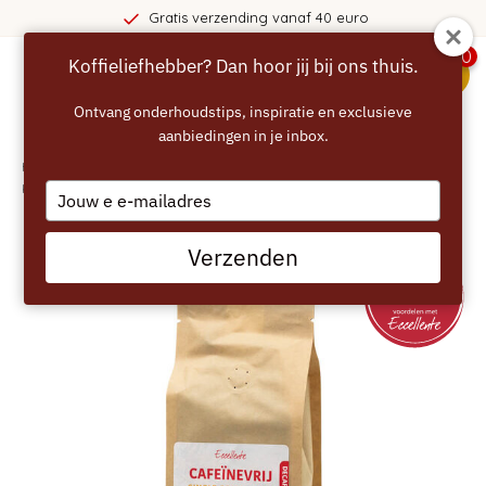
ding vanaf 40 euro
365 dage
0
Koffieliefhebber? Dan hoor jij bij ons thuis.
menu
Ontvang onderhoudstips, inspiratie en exclusieve
aanbiedingen in je inbox.
Home
/
ECCELLENTE Peru Cafeïnevrije Koffiebonen 250g – 100% Arabica,
Krachtig & Stevig
Type
your
email
Verzenden
CAFEÏNEVRIJ