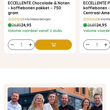
ECCELLENTE Chocolade & Noten
ECCELLENTE Proefpakket
– koffiebonen pakket – 750
koffiebonen -
gram
Centraal-Ame
0
klantbeoordelingen
0
klantb
26,85
24,95
26,85
24,95
Volume voordeel vanaf 2 stuks
Volume voordee