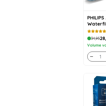
PHILIPS AquaClean
Waterfil
28
34,95
Volume vo