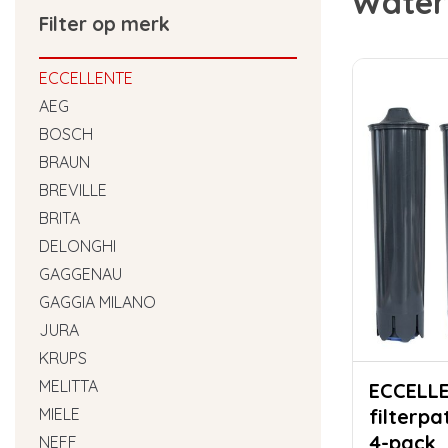
Waterf
Filter op merk
ECCELLENTE
AEG
BOSCH
BRAUN
BREVILLE
BRITA
DELONGHI
GAGGENAU
GAGGIA MILANO
JURA
KRUPS
MELITTA
ECCELLENTE
MIELE
filterp
4-pack
NEFF