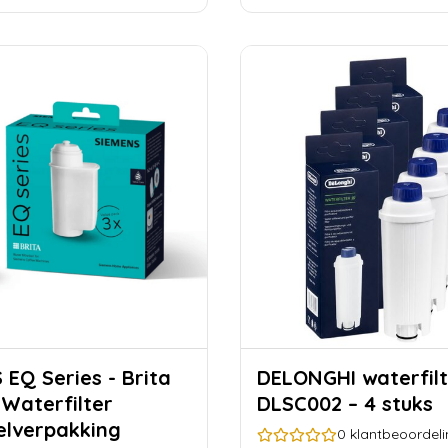
ita
DELONGHI waterfilter
 Waterfilter
DLSC002 – 4 stuks
lverpakking
0
klantbeoordel