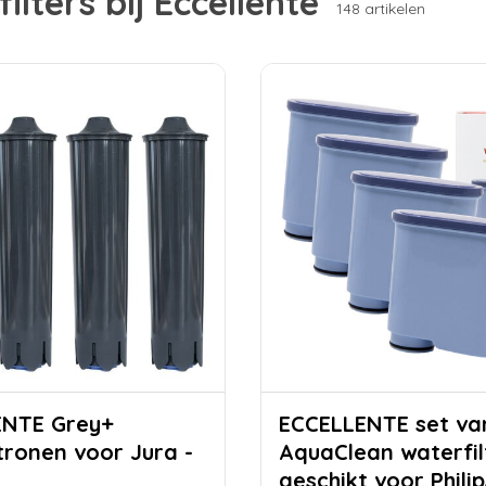
ilters bij Eccellente
148 artikelen
 Grey+
ECCELLENTE set van 4
atronen voor Jura -
AquaClean waterfil
geschikt voor Phili