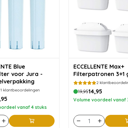
E Blue
ECCELLENTE Max+
lter voor Jura -
Filterpatronen 3+1 
lverpakking
2
klantbeoordeli
1
klantbeoordelingen
14,95
19,95
,95
Volume voordeel vanaf 
ordeel vanaf 4 stuks