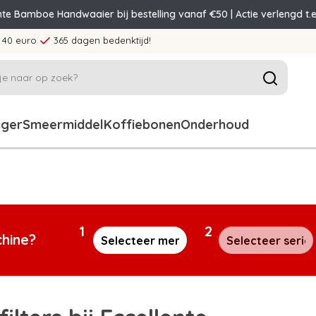
nte Bamboe Handwaaier bij bestelling vanaf €50 | Actie verlengd t.e
 40 euro
365 dagen bedenktijd!
iger
Smeermiddel
Koffiebonen
Onderhoud
1
2
chine?