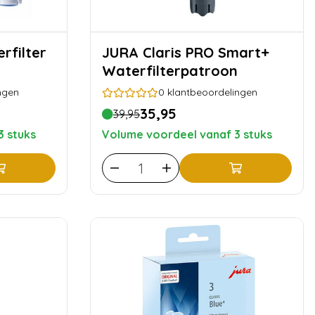
JURA Claris PRO Smart+
Waterfilterpatroon
ngen
0
klantbeoordelingen
35,95
39,95
3 stuks
Volume voordeel vanaf 3 stuks