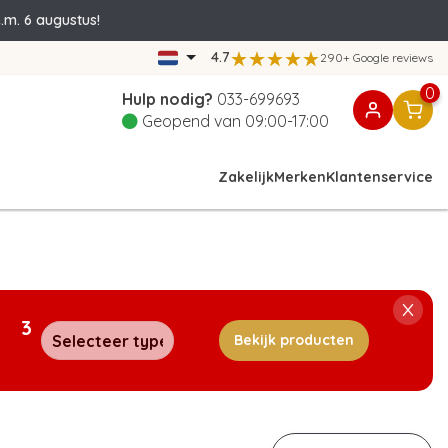
.m. 6 augustus!
4.7
290+ Google reviews
0
Hulp nodig?
033-699693
Geopend van 09:00-17:00
Zakelijk
Merken
Klantenservice
3
Bekijk producten