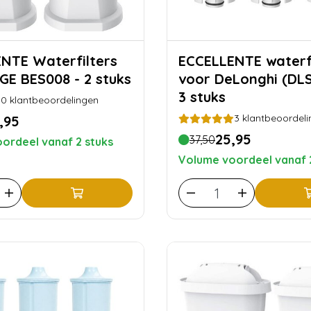
erfilters
ECCELLENTE waterfilters
GE BES008 - 2 stuks
voor DeLonghi (DL
3 stuks
0
klantbeoordelingen
3
klantbeoordeli
,95
25,95
37,50
ordeel vanaf 2 stuks
Volume voordeel vanaf 