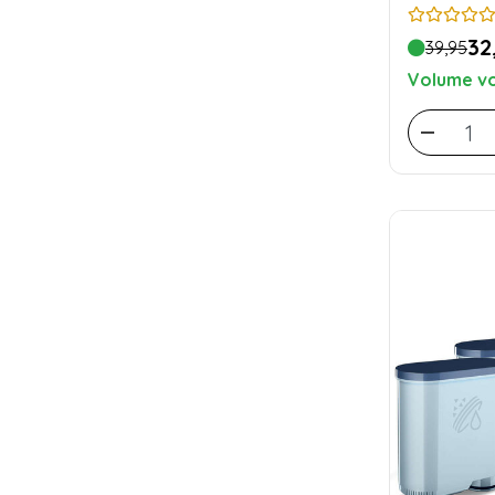
32
39,95
Volume vo