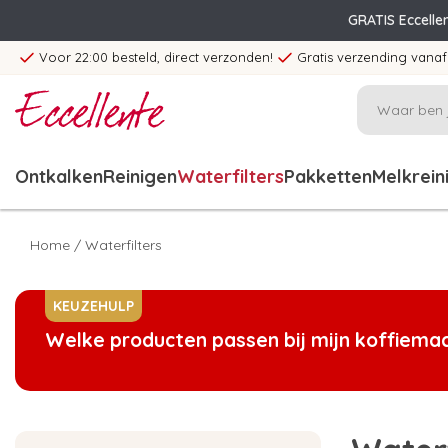
GRATIS Eccelle
Voor 22:00 besteld, direct verzonden!
Gratis verzending vanaf
Ontkalken
Reinigen
Waterfilters
Pakketten
Melkrein
Home
/
Waterfilters
KEUZEHULP
Welke producten passen bij mijn koffiema