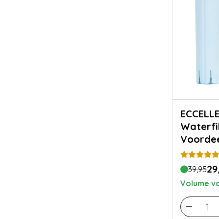
ECCELLENT
Waterfi
Voordee
29
39,95
Volume vo