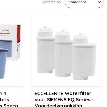
Sorteren op
ECCELLENTE Waterfilter
ters
voor SIEMENS EQ Series -
ps Saeco
Voordeelverpakking