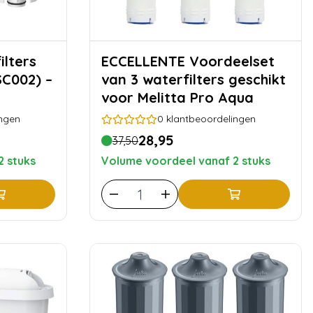
ECCELLENTE Voordeelset
SC002) –
van 3 waterfilters geschikt
voor Melitta Pro Aqua
ngen
0
klantbeoordelingen
28,95
37,50
2 stuks
Volume voordeel vanaf 2 stuks