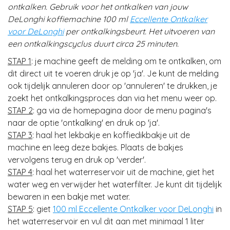
ontkalken. Gebruik voor het ontkalken van jouw
DeLonghi koffiemachine 100 ml
Eccellente Ontkalker
voor DeLonghi
per ontkalkingsbeurt. Het uitvoeren van
een ontkalkingscyclus duurt circa 25 minuten.
STAP 1
: je machine geeft de melding om te ontkalken, om
dit direct uit te voeren druk je op 'ja'. Je kunt de melding
ook tijdelijk annuleren door op 'annuleren' te drukken, je
zoekt het ontkalkingsproces dan via het menu weer op.
STAP 2
: ga via de homepagina door de menu pagina's
naar de optie 'ontkalking' en druk op 'ja'.
STAP 3
: haal het lekbakje en koffiedikbakje uit de
machine en leeg deze bakjes. Plaats de bakjes
vervolgens terug en druk op 'verder'.
STAP 4
: haal het waterreservoir uit de machine, giet het
water weg en verwijder het waterfilter. Je kunt dit tijdelijk
bewaren in een bakje met water.
STAP 5
: giet
100 ml Eccellente Ontkalker voor DeLonghi
in
het waterreservoir en vul dit aan met minimaal 1 liter