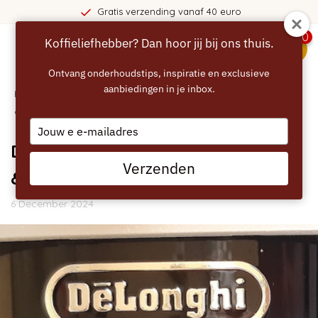
Gratis verzending vanaf 40 euro
0
Koffieliefhebber? Dan hoor jij bij ons thuis.
menu
Ontvang onderhoudstips, inspiratie en exclusieve
aanbiedingen in je inbox.
Home
/
Blogs
/
Handleidingen
/ DeLonghi Magnifica Plus
ontkalken & onderhouden
Type
your
DeLonghi Magnifica Plus ontkalken
email
Verzenden
& onderhouden
6 December 2024