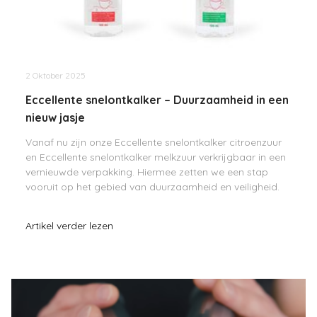
2 Oktober 2025
Eccellente snelontkalker – Duurzaamheid in een
nieuw jasje
Vanaf nu zijn onze Eccellente snelontkalker citroenzuur
en Eccellente snelontkalker melkzuur verkrijgbaar in een
vernieuwde verpakking. Hiermee zetten we een stap
vooruit op het gebied van duurzaamheid en veiligheid.
Artikel verder lezen