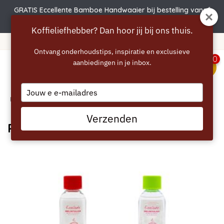
GRATIS Eccellente Bamboe Handwaaier bij bestelling vanaf
€50
Koffieliefhebber? Dan hoor jij bij ons thuis.
Gratis verzending vanaf 40 euro
Ontvang onderhoudstips, inspiratie en exclusieve
0
aanbiedingen in je inbox.
menu
Type
Home
your
/
Blogs
/ Producten
email
Verzenden
Producten