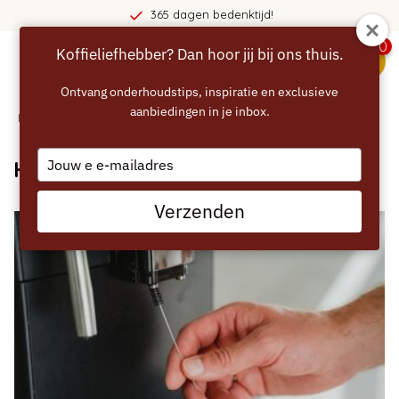
365 dagen bedenktijd!
0
Koffieliefhebber? Dan hoor jij bij ons thuis.
menu
Ontvang onderhoudstips, inspiratie en exclusieve
aanbiedingen in je inbox.
Home
/
Blogs
/ Handleidingen
Type
Handleidingen
your
email
Verzenden