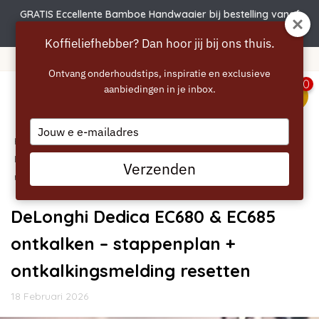
GRATIS Eccellente Bamboe Handwaaier bij bestelling vanaf
€50 | Actie verlengd t.e.m. 6 augustus!
Koffieliefhebber? Dan hoor jij bij ons thuis.
Gratis verzending vanaf 40 euro
Ontvang onderhoudstips, inspiratie en exclusieve
0
aanbiedingen in je inbox.
menu
Type
Home
your
/
Blogs
/
Handleidingen
/ DeLonghi Dedica EC680 &
email
EC685 ontkalken – stappenplan + ontkalkingsmelding
Verzenden
resetten
DeLonghi Dedica EC680 & EC685
ontkalken – stappenplan +
ontkalkingsmelding resetten
18 Februari 2026