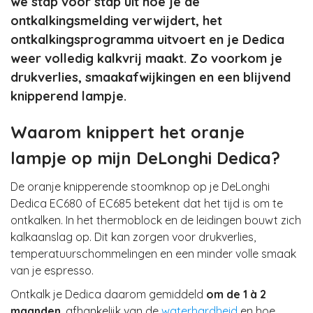
we stap voor stap uit hoe je de
ontkalkingsmelding verwijdert, het
ontkalkingsprogramma uitvoert en je Dedica
weer volledig kalkvrij maakt. Zo voorkom je
drukverlies, smaakafwijkingen en een blijvend
knipperend lampje.
Waarom knippert het oranje
lampje op mijn DeLonghi Dedica?
De oranje knipperende stoomknop op je DeLonghi
Dedica EC680 of EC685 betekent dat het tijd is om te
ontkalken. In het thermoblock en de leidingen bouwt zich
kalkaanslag op. Dit kan zorgen voor drukverlies,
temperatuurschommelingen en een minder volle smaak
van je espresso.
Ontkalk je Dedica daarom gemiddeld
om de 1 à 2
maanden
, afhankelijk van de
waterhardheid
en hoe