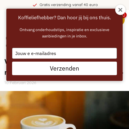
Gratis verzending vanaf 40 euro
0
Koffieliefhebber? Dan hoor jij bij ons thuis.
menu
Ontvang onderhoudstips, inspiratie en exclusieve
aanbiedingen in je inbox.
Home
/
Blogs
/
Handleidingen
/ Waarom schuimt mijn
melksysteem niet? Zo los je het op
Type
your
Waarom schuimt mijn
email
Verzenden
melksysteem niet? Zo los je het op
10 Februari 2026