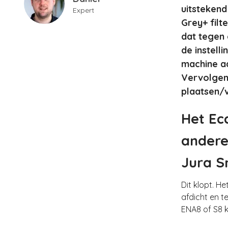
uitstekend
Expert
Grey+ filt
dat tegen 
de instell
machine aa
Vervolgen
plaatsen/v
Het Ec
andere
Jura S
Dit klopt. H
afdicht en te
ENA8 of S8 