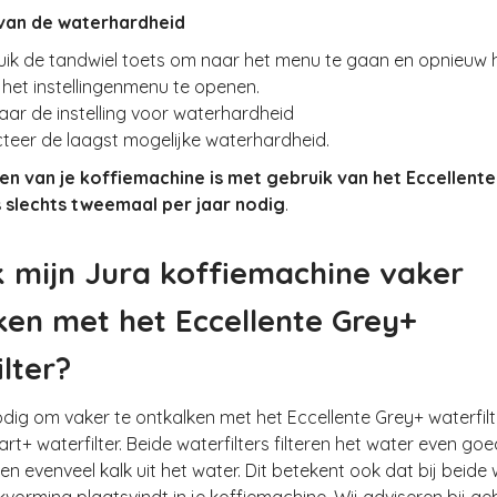
van de waterhardheid
ruik de tandwiel toets om naar het menu te gaan en opnieuw 
het instellingenmenu te openen.
naar de instelling voor waterhardheid
ecteer de laagst mogelijke waterhardheid.
en van je koffiemachine is met gebruik van het Eccellent
s slechts tweemaal per jaar nodig
.
k mijn Jura koffiemachine vaker
ken met het Eccellente Grey+
lter?
nodig om vaker te ontkalken met het Eccellente Grey+ waterfil
rt+ waterfilter. Beide waterfilters filteren het water even goe
n evenveel kalk uit het water. Dit betekent ook dat bij beide w
kvorming plaatsvindt in je koffiemachine. Wij adviseren bij ge