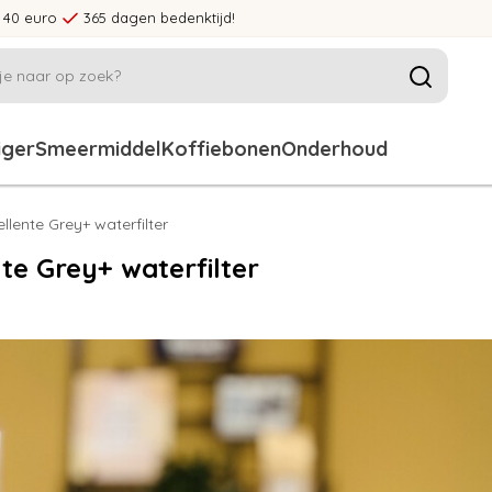
 40 euro
365 dagen bedenktijd!
iger
Smeermiddel
Koffiebonen
Onderhoud
llente Grey+ waterfilter
te Grey+ waterfilter