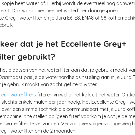
 1 kopje heet water af. Hierbij wordt de eventueel nog aanwezi
eperst. Ook wordt hiermee het waterfilter doorgespoeld.
te Grey+ waterfilter en je Jura E6, E8, ENA8 of S8 koffiemachin
ebruik!
keer dat je het Eccellente Grey+
lter gebruikt?
 het plaatsen van het waterfilter aan dat je gebruik maakt va
'. Daarnaast pas je de waterhardheidsinstelling aan in je Jura 
 je gebruik maakt van zacht gefilterd water.
rey+ waterfilters
filteren vrijwel al het kalk uit het water. Ontka
lechts enkele malen per jaar nodig. Het Eccellente Grey+ wat
t over een slimme techniek die communiceert met je Jura kof
emachine in te stellen op 'geen filter' voorkom je dat je de mel
t waterfilter te vervangen. Vervang vervolgens simpelweg h
rey+ waterfilter om de 2 maanden.