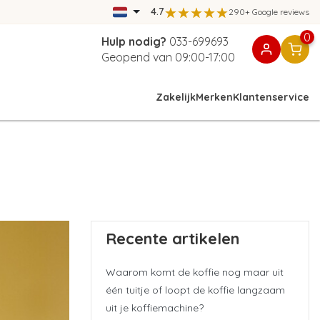
4.7
290+ Google reviews
0
Hulp nodig?
033-699693
Geopend van 09:00-17:00
Zakelijk
Merken
Klantenservice
Recente artikelen
Waarom komt de koffie nog maar uit
één tuitje of loopt de koffie langzaam
uit je koffiemachine?