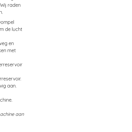
 Wij raden
n.
 Dompel
m de lucht
 weg en
aken met
erreservoir
rreservoir.
vig aan.
chine.
 machine aan