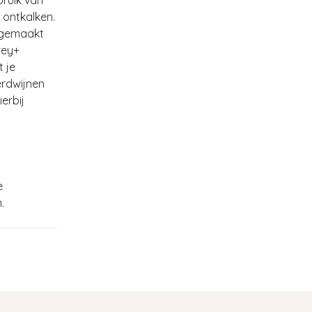
 ontkalken.
j gemaakt
rey+
t je
erdwijnen
erbij
e
.