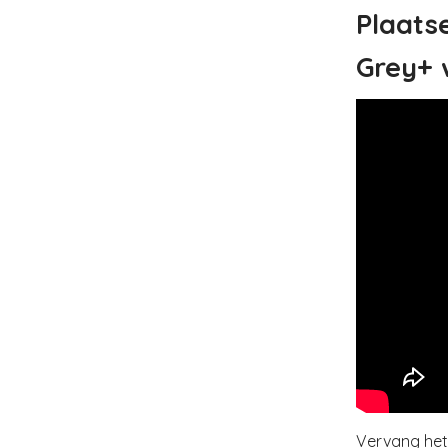
Plaats
Grey+ 
Vervang he