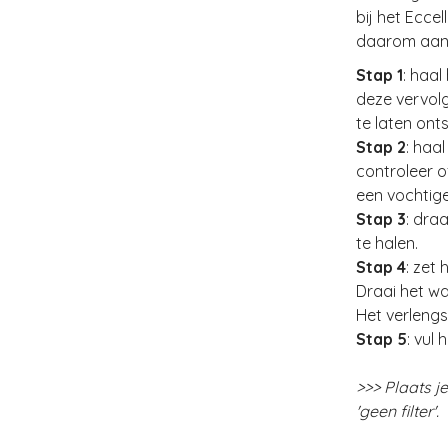
bij het Ecce
daarom aan o
Stap 1
: haal
deze vervol
te laten ont
Stap 2
: haa
controleer o
een vochtig
Stap 3
: dra
te halen.
Stap 4
: zet
Draai het wa
Het verlengst
Stap 5
: vul
>>> Plaats j
'geen filter'.