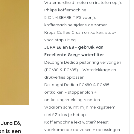
Waterhardheid meten en instellen op je
Philips koffiemachine
5 ONMISBARE TIPS voor je
koffiemachine tijdens de zomer
Krups Coffee Crush ontkalken: stap-
voor-stap uitleg
JURA E6 en E8 - gebruik van
Eccellente Grey+ waterfilter
DeLonghi Dedica pistonring vervangen
(EC680 & EC685) – Waterlekkage en
drukverlies oplossen
DeLonghi Dedica EC680 & EC685
ontkalken – stappenplan +
ontkalkingsmelding resetten
Waarom schuimt mijn melksysteem
niet? Zo los je het op
Koffiemachine lekt water? Meest
 Jura E6,
voorkomende oorzaken + oplossingen
on is een