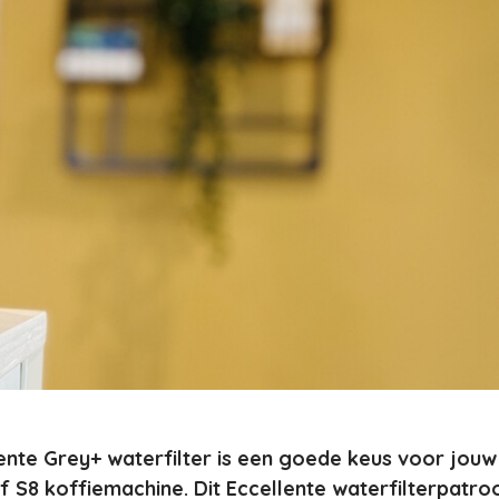
ente Grey+ waterfilter is een goede keus voor jouw
f S8 koffiemachine. Dit Eccellente waterfilterpatro