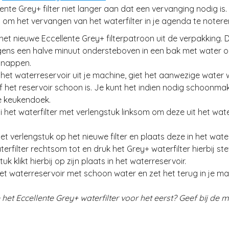
llente Grey+ filter niet langer aan dat een vervanging nodig is.
m het vervangen van het waterfilter in je agenda te notere
 het nieuwe Eccellente Grey+ filterpatroon uit de verpakking.
gens een halve minuut ondersteboven in een bak met water o
snappen.
l het waterreservoir uit je machine, giet het aanwezige water
f het reservoir schoon is. Je kunt het indien nodig schoonm
e keukendoek.
ai het waterfilter met verlengstuk linksom om deze uit het wat
 het verlengstuk op het nieuwe filter en plaats deze in het wate
terfilter rechtsom tot en druk het Grey+ waterfilter hierbij ste
uk klikt hierbij op zijn plaats in het waterreservoir.
 het waterreservoir met schoon water en zet het terug in je ma
e het Eccellente Grey+ waterfilter voor het eerst? Geef bij de