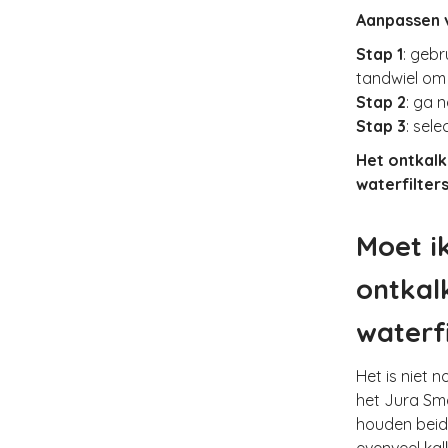
Aanpassen 
Stap 1
: geb
tandwiel om 
Stap 2
: ga 
Stap 3
: sel
Het ontkalk
waterfilter
Moet i
ontkal
waterfi
Het is niet 
het Jura Sma
houden beide
evenveel kal