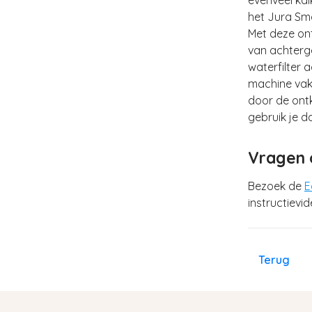
het Jura Sma
Met deze ont
van achterg
waterfilter 
machine vake
door de ontk
gebruik je d
Vragen o
Bezoek de
E
instructievi
Terug