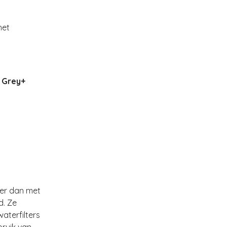
het
e Grey+
ter dan met
d. Ze
aterfilters
bruik van