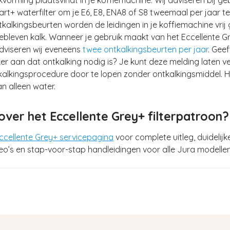
rt+ waterfilter om je E6, E8, ENA8 of S8 tweemaal per jaar te
kalkingsbeurten worden de leidingen in je koffiemachine vri
ebleven kalk. Wanneer je gebruik maakt van het Eccellente G
adviseren wij eveneens
twee ontkalkingsbeurten per jaar
. Geef
r aan dat ontkalking nodig is? Je kunt deze melding laten v
alkingsprocedure door te lopen zonder ontkalkingsmiddel. Hi
an alleen water.
ver het Eccellente Grey+ filterpatroon?
ccellente Grey+ servicepagina
voor complete uitleg, duidelijk
deo’s en stap-voor-stap handleidingen voor alle Jura modellen