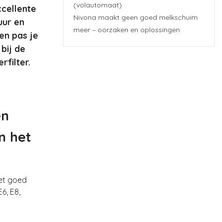
(volautomaat)
ccellente
Nivona maakt geen goed melkschuim
uur en
meer – oorzaken en oplossingen
en pas je
bij de
filter.
en
n het
het goed
6, E8,