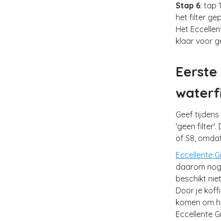
Stap 6
: tap
het filter g
Het Eccellen
klaar voor g
Eerste 
waterfi
Geef tijdens
'geen filter
of S8, omdat
Eccellente G
daarom nog s
beschikt nie
Door je koffi
komen om he
Eccellente G