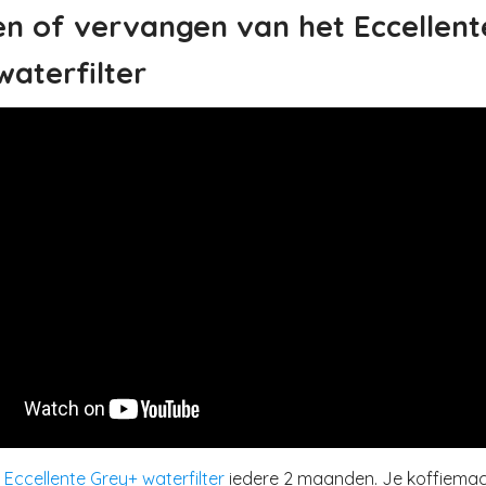
en of vervangen van het Eccellent
waterfilter
t
Eccellente Grey+ waterfilter
iedere 2 maanden. Je koffiemac