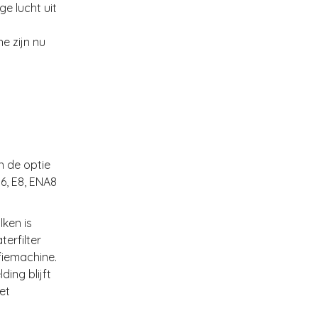
ge lucht uit
e zijn nu
n de optie
E6, E8, ENA8
lken is
erfilter
fiemachine.
ding blijft
et