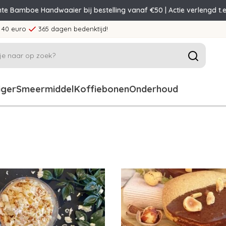
nte Bamboe Handwaaier bij bestelling vanaf €50 | Actie verlengd t.e
 40 euro
365 dagen bedenktijd!
iger
Smeermiddel
Koffiebonen
Onderhoud