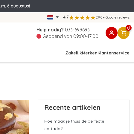
.m. 6 augustus!
4.7
290+ Google reviews
0
Hulp nodig?
033-699693
Geopend van 09:00-17:00
Zakelijk
Merken
Klantenservice
Recente artikelen
Hoe maak je thuis de perfecte
cortado?