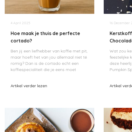
4 April 2025
16 December 
Hoe maak je thuis de perfecte
Kerstkoff
cortado?
Chocolad
Ben jij een liefhebber van koffie met pit,
Wat zou ker
maar hoeft het van jou allemaal niet té
feestelijke
romig? Dan is de cortado echt een
deze heerli
koffiespecialiteit die je eens moet
Pumpkin Spi
proberen. Deze Spaanse klassieker
jouw kerstd
combineert de kracht van espresso
samenwerki
Artikel verder lezen
Artikel verd
met de zachtheid van warme melk –
Taylor spec