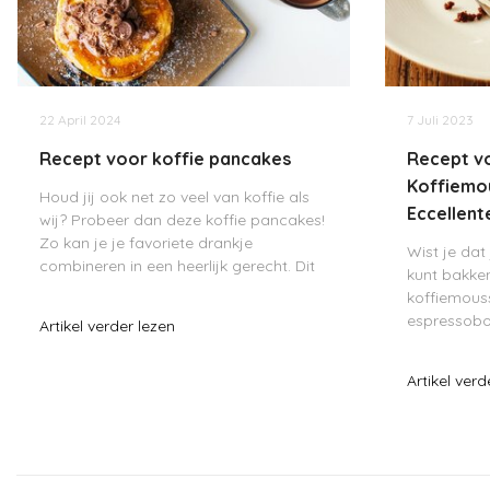
22 April 2024
7 Juli 2023
Recept voor koffie pancakes
Recept v
Koffiemo
Houd jij ook net zo veel van koffie als
Eccellen
wij? Probeer dan deze koffie pancakes!
Zo kan je je favoriete drankje
Wist je dat
combineren in een heerlijk gerecht. Dit
kunt bakke
recept is heel gemakkelijk en binnen 30
koffiemous
minuten heb je al een verrukkelijke
espressobo
Artikel verder lezen
traktatie op je bord. Zeker h
genietmome
chocolade
Artikel verd
met een lu
het cacao