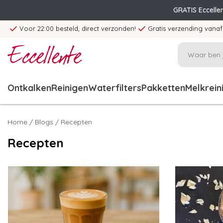
GRATIS Eccelle
Voor 22:00 besteld, direct verzonden!
Gratis verzending vanaf
Ontkalken
Reinigen
Waterfilters
Pakketten
Melkrein
Home
/
Blogs
/ Recepten
Recepten