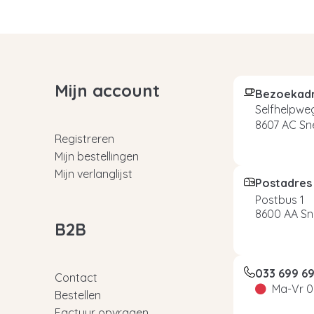
Mijn account
Bezoekad
Selfhelpweg
8607 AC Sn
Registreren
Mijn bestellingen
Mijn verlanglijst
Postadres
Postbus 1
8600 AA Sn
B2B
033 699 6
Contact
Ma-Vr 0
Bestellen
Factuur opvragen