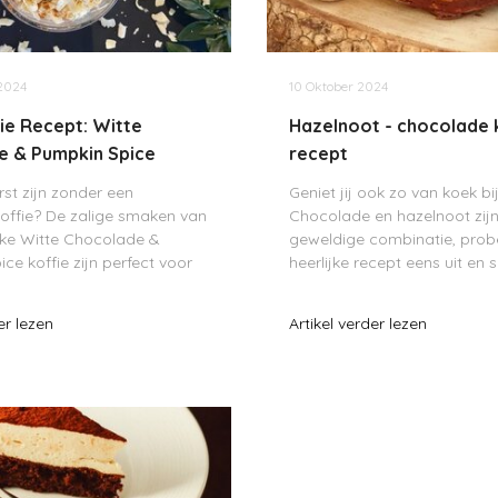
2024
10 Oktober 2024
ie Recept: Witte
Hazelnoot - chocolade 
e & Pumpkin Spice
recept
st zijn zonder een
Geniet jij ook zo van koek bi
 koffie? De zalige smaken van
Chocolade en hazelnoot zij
jke Witte Chocolade &
geweldige combinatie, probe
ce koffie zijn perfect voor
heerlijke recept eens uit en 
iner! Judith en Syl hebben in
deze heerlijke koekjes.
ng met Eccellente en Mr
er lezen
Artikel verder lezen
iaal voor jou dit lekkere