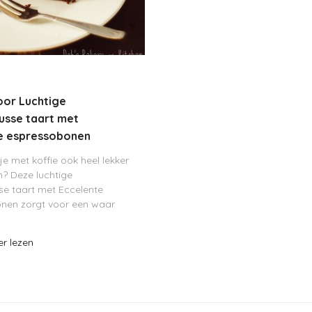
oor Luchtige
usse taart met
te espressobonen
 je met koffie ook heel lekker
n? Deze luchtige
se taart met Eccelente
nen zorgt voor een waar
nt! De heerlijke
cake bodem wordt bedekt
er lezen
chtige laag koffiemousse en
poeder maakt