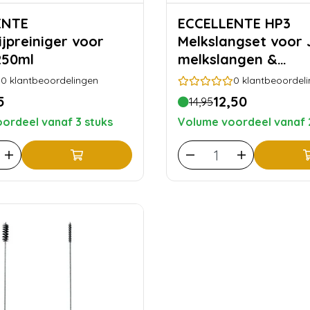
ENTE
ECCELLENTE HP3
jpreiniger voor
Melkslangset voor 
250ml
melkslangen &
aansluitnippels
0
klantbeoordelingen
0
klantbeoordel
5
12,50
14,95
ordeel vanaf 3 stuks
Volume voordeel vanaf 