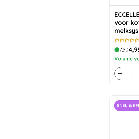
ECCELLENTE m
voor ko
melksy
4,9
7,50
Volume vo
SNEL & EF