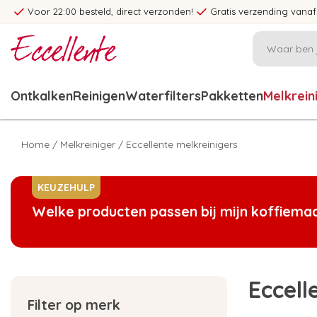
Voor 22:00 besteld, direct verzonden!
Gratis verzending vanaf
Ontkalken
Reinigen
Waterfilters
Pakketten
Melkrein
Home
/
Melkreiniger
/
Eccellente melkreinigers
KEUZEHULP
Welke producten passen bij mijn koffiema
Eccell
Filter op merk