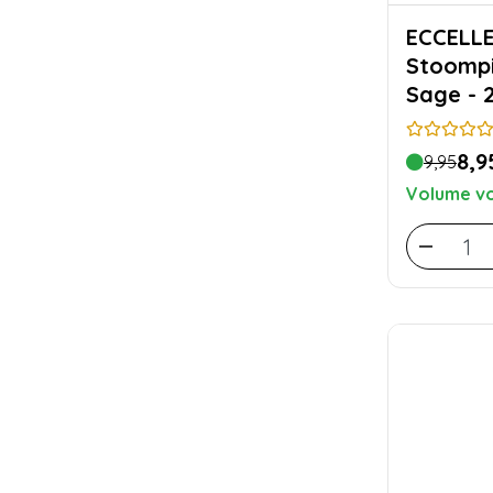
ECCELL
Stoompi
Sage - 
8,9
9,95
Volume vo