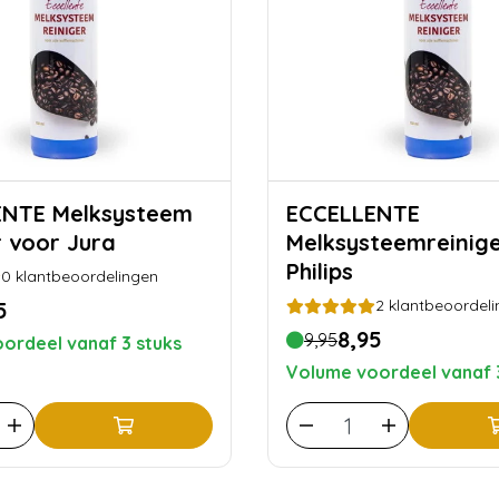
lksysteem
ECCELLENTE
r voor Jura
Melksysteemreinig
Philips
0
klantbeoordelingen
2
klantbeoordeli
5
8,95
9,95
ordeel vanaf 3 stuks
Volume voordeel vanaf 