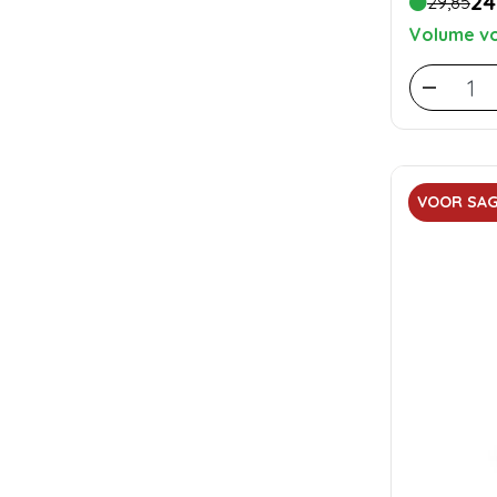
24
29,85
Volume vo
VOOR SAG