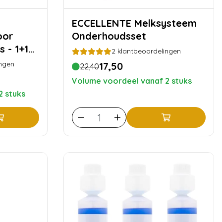
ECCELLENTE Melksysteem
oor
Onderhoudsset
 - 1+1
2
klantbeoordelingen
ngen
17,50
22,40
Volume voordeel vanaf 2 stuks
2 stuks