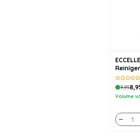
ECCELLENTE Me
Reinige
8,9
9,95
Volume vo