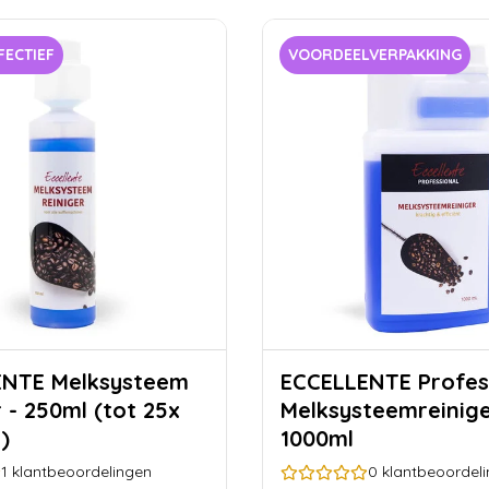
FECTIEF
VOORDEELVERPAKKING
lksysteem
ECCELLENTE Profes
 - 250ml (tot 25x
Melksysteemreinige
)
1000ml
1
klantbeoordelingen
0
klantbeoordel