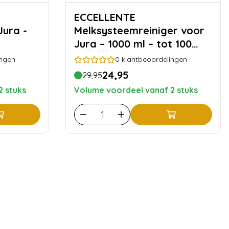
ECCELLENTE
Jura -
Melksysteemreiniger voor
Jura – 1000 ml – tot 100
reinigingen
ingen
0
klantbeoordelingen
24,95
29,95
2 stuks
Volume voordeel vanaf 2 stuks