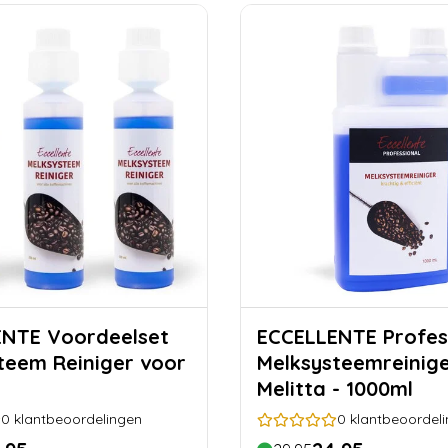
ordeelset
ECCELLENTE Profes
teem Reiniger voor
Melksysteemreinig
Melitta - 1000ml
0
klantbeoordelingen
0
klantbeoordel