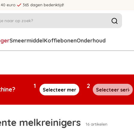
 40 euro
365 dagen bedenktijd!
iger
Smeermiddel
Koffiebonen
Onderhoud
1
2
chine?
ente melkreinigers
16 artikelen