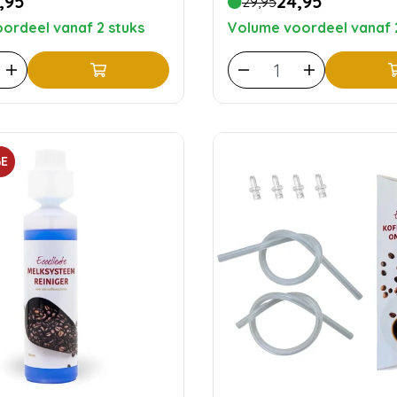
,95
24,95
29,95
ordeel vanaf 2 stuks
Volume voordeel vanaf 
E