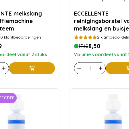
elkslang
ECCELLENTE
ffiemachine
reinigingsborstel v
steem
melkslang en buisjes
gratis
0
klantbeoordelingen
2
klantbeoordeli
9
8,50
17,60
ordeel vanaf 2 stuks
Volume voordeel vanaf 
FECTIEF