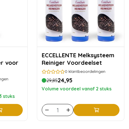
ECCELLENTE Melksysteem
er voor
Reiniger Voordeelset
0
klantbeoordelingen
ngen
24,95
29,85
Volume voordeel vanaf 2 stuks
3 stuks