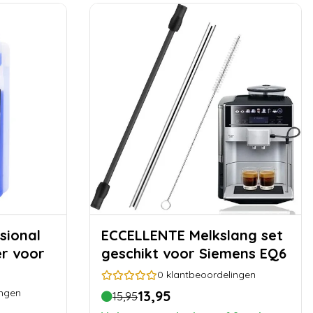
sional
ECCELLENTE Melkslang set
er voor
geschikt voor Siemens EQ6
0
klantbeoordelingen
ingen
13,95
15,95